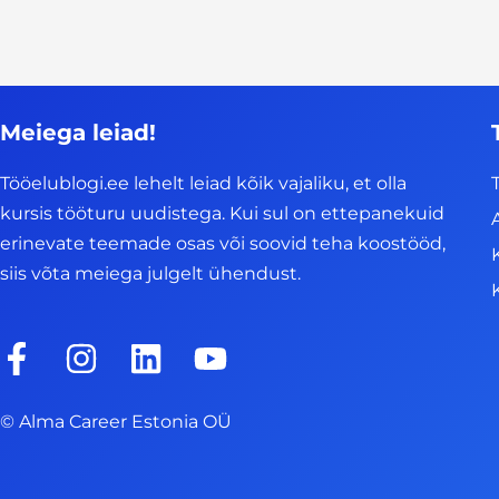
Meiega leiad!
Tööelublogi.ee lehelt leiad kõik vajaliku, et olla
kursis tööturu uudistega. Kui sul on ettepanekuid
erinevate teemade osas või soovid teha koostööd,
siis võta meiega julgelt ühendust.
F
I
L
Y
a
n
i
o
c
s
n
u
© Alma Career Estonia OÜ
e
t
k
t
b
a
e
u