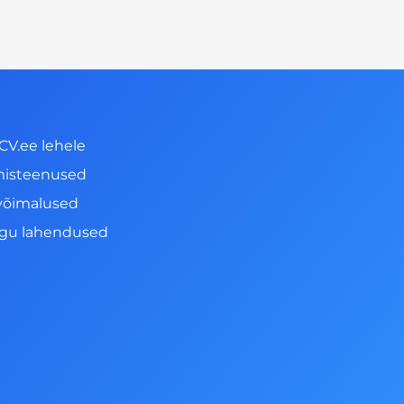
CV.ee lehele
misteenused
võimalused
ngu lahendused