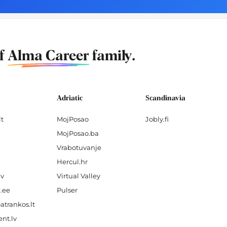
of
Alma Career
family.
Adriatic
Scandinavia
lt
MojPosao
Jobly.fi
MojPosao.ba
Vrabotuvanje
Hercul.hr
lv
Virtual Valley
.ee
Pulser
atrankos.lt
nt.lv