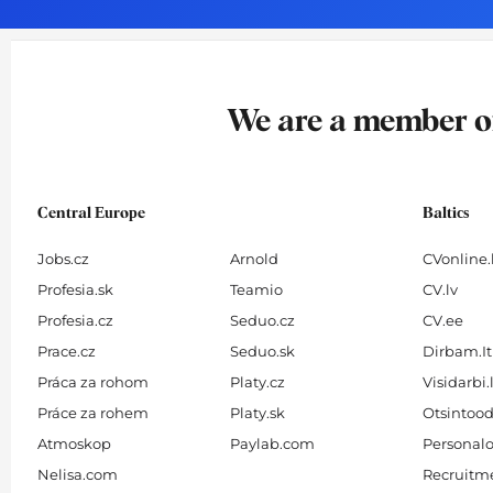
o
g
d
b
o
r
i
e
k
a
n
-
m
We are a member 
f
Central Europe
Baltics
Jobs.cz
Arnold
CVonline.
Profesia.sk
Teamio
CV.lv
Profesia.cz
Seduo.cz
CV.ee
Prace.cz
Seduo.sk
Dirbam.It
Práca za rohom
Platy.cz
Visidarbi.
Práce za rohem
Platy.sk
Otsintood
Atmoskop
Paylab.com
Personalo
Nelisa.com
Recruitme