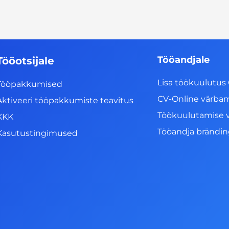
Tööandjale
Tööotsijale
Lisa töökuulutus 
Tööpakkumised
CV-Online värba
Aktiveeri tööpakkumiste teavitus
Töökuulutamise 
KKK
Tööandja brändi
Kasutustingimused