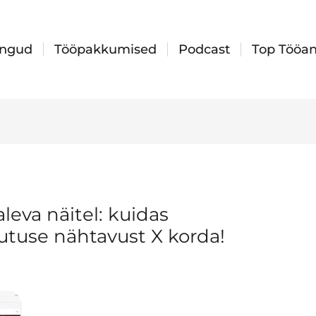
ingud
Tööpakkumised
Podcast
Top Tööan
eva näitel: kuidas
tuse nähtavust X korda!