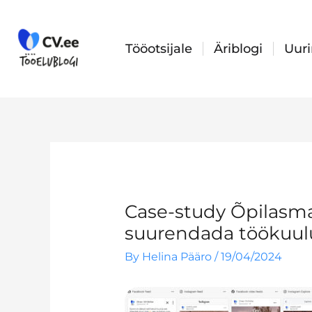
Skip
to
content
Tööotsijale
Äriblogi
Uur
Case-study Õpilasmal
suurendada töökuulu
By
Helina Pääro
/
19/04/2024