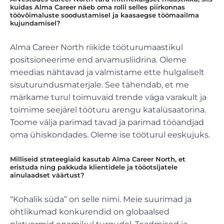
kuidas Alma Career näeb oma rolli selles piirkonnas
töövõimaluste soodustamisel ja kaasaegse töömaailma
kujundamisel?
Alma Career North riikide tööturumaastikul
positsioneerime end arvamusliidrina. Oleme
meedias nähtavad ja valmistame ette hulgaliselt
sisuturundusmaterjale. See tähendab, et me
märkame turul toimuvaid trende väga varakult ja
toimime seejärel tööturu arengu katalüsaatorina.
Toome välja parimad tavad ja parimad tööandjad
oma ühiskondades. Oleme ise tööturul eeskujuks.
Milliseid strateegiaid kasutab Alma Career North, et
eristuda ning pakkuda klientidele ja tööotsijatele
ainulaadset väärtust?
“Kohalik süda” on selle nimi. Meie suurimad ja
ohtlikumad konkurendid on globaalsed