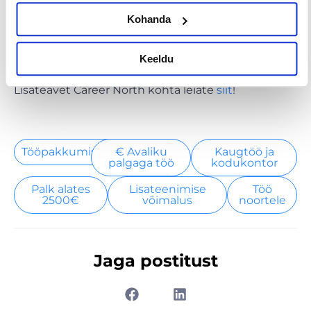
Kui soovid rohkem teada, kuidas Alma Career saab
Kohanda
sinu ettevõtte värbamisprotsessi tõhusamaks
muuta, võta meiega ühendust
siin
!
Keeldu
Lisateavet Career North kohta leiate
siit
!
Tööpakkumised
€ Avaliku
Kaugtöö ja
palgaga töö
kodukontor
Palk alates
Lisateenimise
Töö
2500€
võimalus
noortele
Jaga postitust