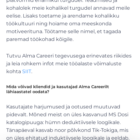
platvormid enamikul turgudel. Teadmised ja
kohalolek meie kohalikel turgudel annavad meile
eelise. Lisaks toetame ja arendame kohalikku
töökultuuri ning hoiame oma meeskonda
motiveerituna. Töötame selle nimel, et tagada
paremad töökohad kõigile.
Tutvu Alma Careeri tegevusega erinevates riikides
ja leia rohkem infot meie tööalaste võimaluste
kohta
SIIT
.
Mida võivad kliendid ja kasutajad Alma Careerilt
lähiaastatel oodata?
Kasutajate harjumused ja ootused muutuvad
pidevalt. Mõned meist on üles kasvanud MS Dosi
katalogipuuga: hümn deduktiivsele loogikale.
Tänapäeval kasvab noor põlvkond Tik-Tokiga, mis
on üles ehitatud induktiivsele loogikale ja eeldab,