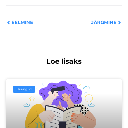
Prev
Nex
EELMINE
JÄRGMINE
Loe lisaks
Uuringud