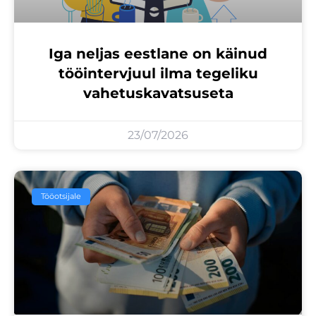
Iga neljas eestlane on käinud
tööintervjuul ilma tegeliku
vahetuskavatsuseta
23/07/2026
Tööotsijale