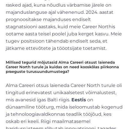
rasked ajad, kuna nõudlus värbamise järele on
majanduslanguse ajal vähenenud. 2024. aastat
prognoositakse majanduses endiselt
stagnatsiooni aastaks, kuid meie Career Northis
ootame aasta teisel poolel juba kerget kasvu. Meie
tugev positsioon tähendab endiselt seda, et
jätkame ettevõtete ja tööotsijate toetamist.
Millised tegurid mõjutasid Alma Careeri otsust laieneda
Career North turule ja kuidas on need kooskõlas piirkonna
praeguste turusuundumustega?
Alma Careeri otsus laieneda Career North turule oli
tingitud erinevatest unikaalsetest võimalustest,
mis avanesid igas Balti riigis.
Eestis
on
dünaamiline tööturg, mida iseloomustab kogenud
ja tehnoloogiavaldkonnas teadlik tööjõud, kes
oskab eri keeli. Riigi maailmatasemel
haridussüsteem rõhutab innovatsiooni, tagades