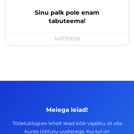
Sinu palk pole enam
tabuteema!
14/07/2026
Meiega leiad!
Tööelublogi.ee lehelt leiad kõik vajaliku, et olla
kursis tööturu uudistega. Kui sul on