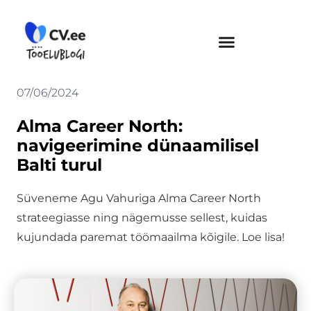
Skip
to
content
07/06/2024
Alma Career North:
navigeerimine dünaamilisel
Balti turul
Süveneme Agu Vahuriga Alma Career North
strateegiasse ning nägemusse sellest, kuidas
kujundada paremat töömaailma kõigile. Loe lisa!