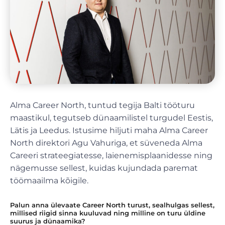
Alma Career North, tuntud tegija Balti tööturu
maastikul, tegutseb dünaamilistel turgudel Eestis,
Lätis ja Leedus. Istusime hiljuti maha Alma Career
North direktori Agu Vahuriga, et süveneda Alma
Careeri strateegiatesse, laienemisplaanidesse ning
nägemusse sellest, kuidas kujundada paremat
töömaailma kõigile.
Palun anna ülevaate Career North turust, sealhulgas sellest,
millised riigid sinna kuuluvad ning milline on turu üldine
suurus ja dünaamika?