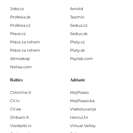
Jobs.cz
Arnold
Profesia.sk
Teamio
Profesia.cz
Seduo.cz
Prace.cz
Seduo.sk
Práca za rohom
Platy.cz
Práce za rohem
Platy.sk
Atmoskop
Paylab.com
Nelisa.com
Baltics
Adriatic
CVonline.lt
MojPosao
CV.lv
MojPosao.ba
CV.ee
Vrabotuvanje
Dirbam.It
Hercul.hr
Visidarbi.lv
Virtual Valley