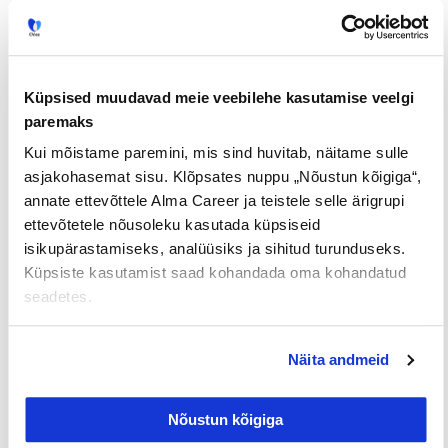
et ka kõik muud rakendused järgivad induktiivset
loogikat. Lähitulevikus kasvab AI kasutamine
massidesse ja see muudab taas kasutajate ootusi.
Peame olema nende kasutajate käitumise
Küpsised muudavad meie veebilehe kasutamise veelgi
muutuste suhtes valvsad ja omaks võtma. Ühise
paremaks
töölauaplatvormi abil suurendame oma analüüsi-
Kui mõistame paremini, mis sind huvitab, näitame sulle
ja arendusvõimet, mis aitab meil püsida oma
asjakohasemat sisu. Klõpsates nuppu „Nõustun kõigiga“,
kasutajate jaoks asjakohasena.
annate ettevõttele Alma Career ja teistele selle ärigrupi
ettevõtetele nõusoleku kasutada küpsiseid
Kokkuvõttes võivad kliendid ja kasutajad eeldada,
isikupärastamiseks, analüüsiks ja sihitud turunduseks.
et Alma Career jätkab uuenduste tegemist. Meie
Küpsiste kasutamist saad kohandada oma kohandatud
eesmärk on pakkuda sujuvaid lahendusi kogu
seadetes.
värbamisprotsessi vältel, et olla esimene valik nii
tööotsijatele kui ka tööandjatele. Talendipuuduse
Näita andmeid
kasvades on Alma Career parim valik ettevõtetele,
kes otsivad talente nii kodumaalt kui ka välismaalt.
Nõustun kõigiga
Meie eesmärk on luua kõigile parem töömaailm!