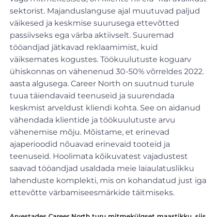
sektorist. Majanduslanguse ajal muutuvad paljud
väikesed ja keskmise suurusega ettevõtted
passiivseks ega värba aktiivselt. Suuremad
tööandjad jätkavad reklaamimist, kuid
väiksemates kogustes. Töökuulutuste koguarv
ühiskonnas on vähenenud 30-50% võrreldes 2022.
aasta algusega. Career North on suutnud turule
tuua täiendavaid teenuseid ja suurendada
keskmist arveldust kliendi kohta. See on aidanud
vähendada klientide ja töökuulutuste arvu
vähenemise mõju. Mõistame, et erinevad
ajaperioodid nõuavad erinevaid tooteid ja
teenuseid. Hoolimata kõikuvatest vajadustest
saavad tööandjad usaldada meie laiaulatuslikku
lahenduste komplekti, mis on kohandatud just iga
ettevõtte värbamiseesmärkide täitmiseks.
Arvestades Career North turu mitmekülgset maastikku, siis