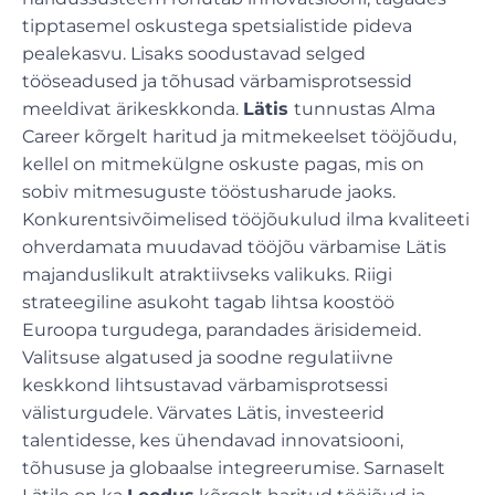
tipptasemel oskustega spetsialistide pideva
pealekasvu. Lisaks soodustavad selged
tööseadused ja tõhusad värbamisprotsessid
meeldivat ärikeskkonda.
Lätis
tunnustas Alma
Career kõrgelt haritud ja mitmekeelset tööjõudu,
kellel on mitmekülgne oskuste pagas, mis on
sobiv mitmesuguste tööstusharude jaoks.
Konkurentsivõimelised tööjõukulud ilma kvaliteeti
ohverdamata muudavad tööjõu värbamise Lätis
majanduslikult atraktiivseks valikuks. Riigi
strateegiline asukoht tagab lihtsa koostöö
Euroopa turgudega, parandades ärisidemeid.
Valitsuse algatused ja soodne regulatiivne
keskkond lihtsustavad värbamisprotsessi
välisturgudele. Värvates Lätis, investeerid
talentidesse, kes ühendavad innovatsiooni,
tõhususe ja globaalse integreerumise. Sarnaselt