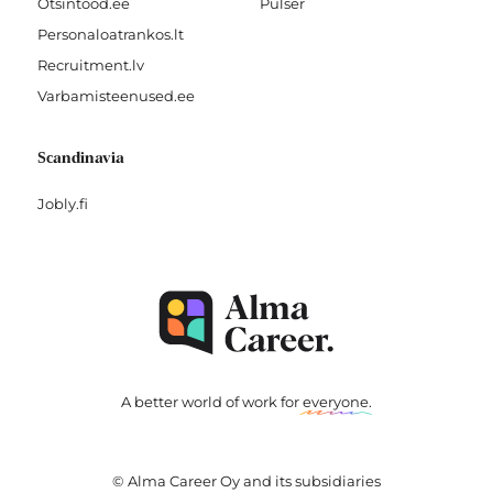
Otsintood.ee
Pulser
Personaloatrankos.lt
Recruitment.lv
Varbamisteenused.ee
Scandinavia
Jobly.fi
A better world of work for
everyone
.
© Alma Career Oy and its subsidiaries