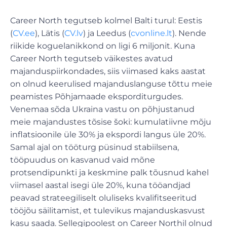
Career North tegutseb kolmel Balti turul: Eestis
(
CV.ee
), Lätis (
CV.lv
) ja Leedus (
cvonline.lt
). Nende
riikide koguelanikkond on ligi 6 miljonit. Kuna
Career North tegutseb väikestes avatud
majanduspiirkondades, siis viimased kaks aastat
on olnud keerulised majanduslanguse tõttu meie
peamistes Põhjamaade eksporditurgudes.
Venemaa sõda Ukraina vastu on põhjustanud
meie majandustes tõsise šoki: kumulatiivne mõju
inflatsioonile üle 30% ja ekspordi langus üle 20%.
Samal ajal on tööturg püsinud stabiilsena,
tööpuudus on kasvanud vaid mõne
protsendipunkti ja keskmine palk tõusnud kahel
viimasel aastal isegi üle 20%, kuna tööandjad
peavad strateegiliselt oluliseks kvalifitseeritud
tööjõu säilitamist, et tulevikus majanduskasvust
kasu saada. Sellegipoolest on Career Northil olnud