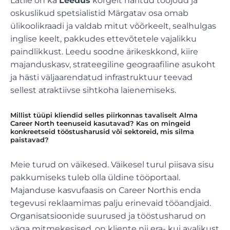
Lätile on ka
Leedus
kõrgelt haritud tööjõud ja
oskuslikud spetsialistid Märgatav osa omab
ülikoolikraadi ja valdab mitut võõrkeelt, sealhulgas
inglise keelt, pakkudes ettevõtetele vajalikku
paindlikkust. Leedu soodne ärikeskkond, kiire
majanduskasv, strateegiline geograafiline asukoht
ja hästi väljaarendatud infrastruktuur teevad
sellest atraktiivse sihtkoha laienemiseks.
Millist tüüpi kliendid selles piirkonnas tavaliselt Alma
Career North teenuseid kasutavad? Kas on mingeid
konkreetseid tööstusharusid või sektoreid, mis silma
paistavad?
Meie turud on väikesed. Väikesel turul piisava sisu
pakkumiseks tuleb olla üldine tööportaal.
Majanduse kasvufaasis on Career Northis enda
tegevusi reklaamimas palju erinevaid tööandjaid.
Organisatsioonide suurused ja tööstusharud on
väga mitmekesised, on kliente nii era- kui avalikust