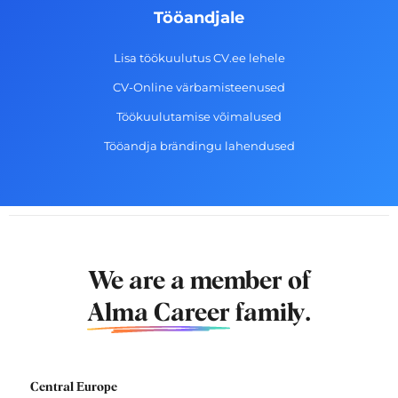
Tööandjale
Lisa töökuulutus CV.ee lehele
CV-Online värbamisteenused
Töökuulutamise võimalused
Tööandja brändingu lahendused
We are a member of
Alma Career
family.
Central Europe