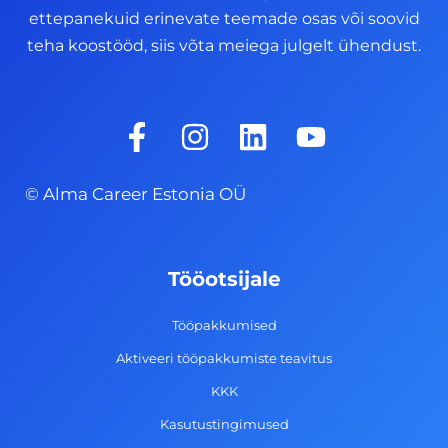
ettepanekuid erinevate teemade osas või soovid
teha koostööd, siis võta meiega julgelt ühendust.
F
I
L
Y
a
n
i
o
c
s
n
u
© Alma Career Estonia OÜ
e
t
k
t
b
a
e
u
o
g
d
b
Tööotsijale
o
r
i
e
k
a
n
Tööpakkumised
-
m
Aktiveeri tööpakkumiste teavitus
f
KKK
Kasutustingimused