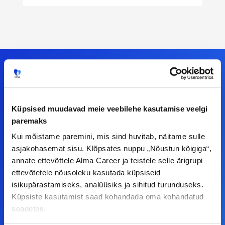
Meiega leiad!
Küpsised muudavad meie veebilehe kasutamise veelgi
Tööelublogi.ee lehelt leiad kõik vajaliku, et olla
paremaks
kursis tööturu uudistega. Kui sul on
Kui mõistame paremini, mis sind huvitab, näitame sulle
ettepanekuid erinevate teemade osas või soovid
asjakohasemat sisu. Klõpsates nuppu „Nõustun kõigiga“,
annate ettevõttele Alma Career ja teistele selle ärigrupi
teha koostööd, siis võta meiega julgelt ühendust.
ettevõtetele nõusoleku kasutada küpsiseid
isikupärastamiseks, analüüsiks ja sihitud turunduseks.
F
I
L
Y
Küpsiste kasutamist saad kohandada oma kohandatud
seadetes.
a
n
i
o