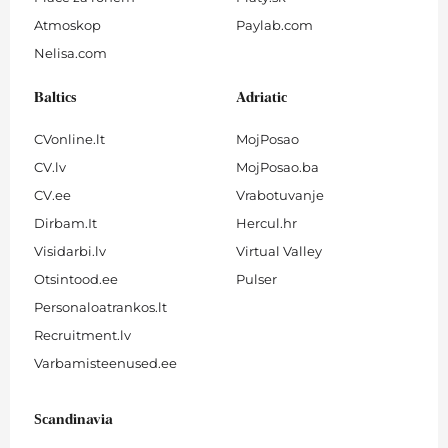
Atmoskop
Paylab.com
Nelisa.com
Baltics
Adriatic
CVonline.lt
MojPosao
CV.lv
MojPosao.ba
CV.ee
Vrabotuvanje
Dirbam.It
Hercul.hr
Visidarbi.lv
Virtual Valley
Otsintood.ee
Pulser
Personaloatrankos.lt
Recruitment.lv
Varbamisteenused.ee
Scandinavia