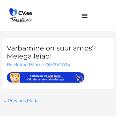
Skip
to
content
Värbamine on suur amps?
Meiega leiad!
By
Helina Pääro
/
06/09/2024
←
Previous Media