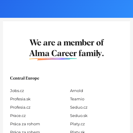
We are a member of
Alma Career
family.
Central Europe
Jobs.cz
Arnold
Profesia.sk
Teamio
Profesia.cz
Seduo.cz
Prace.cz
Seduo.sk
Práca za rohom
Platy.cz
Práce za rohem
Platy.sk