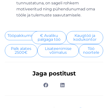
tunnustatuna, on sageli rohkem
motiveeritud ning pühendunumad oma
tööle ja tulemuste saavutamisele.
Tööpakkumised
€ Avaliku
Kaugtöö ja
palgaga töö
kodukontor
Palk alates
Lisateenimise
Töö
2500€
võimalus
noortele
Jaga postitust
Prev
Nex