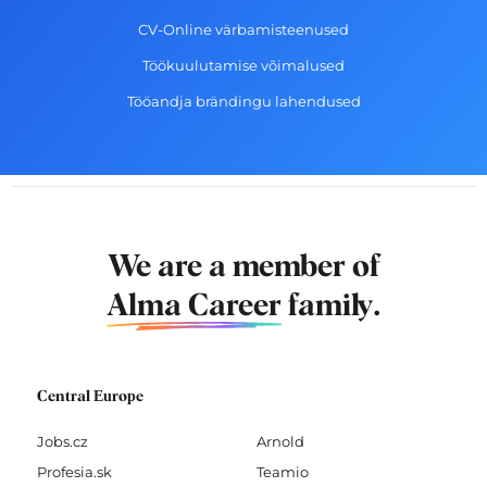
CV-Online värbamisteenused
Töökuulutamise võimalused
Tööandja brändingu lahendused
We are a member of
Alma Career
family.
Central Europe
Jobs.cz
Arnold
Profesia.sk
Teamio