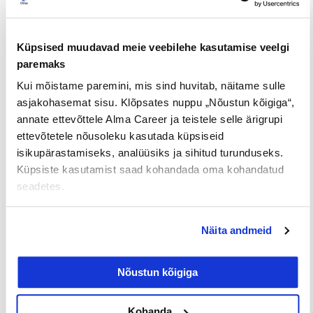
Kolleegide tagasiside kasutamine annab
töötajatele võimaluse hinnata üksteise tööd ja
Küpsised muudavad meie veebilehe kasutamise veelgi
käitumist. See meetod pakub väärtuslikku
paremaks
ülevaadet töökohal valitsevatest suhetest ning
Kui mõistame paremini, mis sind huvitab, näitame sulle
aitab paremini mõista nii juhtimisstiilide tugevusi
asjakohasemat sisu. Klõpsates nuppu „Nõustun kõigiga“,
ja nõrkusi kui ka töötajate hinnanguid
annate ettevõttele Alma Career ja teistele selle ärigrupi
töösooritusele.
ettevõtetele nõusoleku kasutada küpsiseid
isikupärastamiseks, analüüsiks ja sihitud turunduseks.
Mitteametlikud vestlused
Küpsiste kasutamist saad kohandada oma kohandatud
seadetes.
Korralda nädala jooksul mitteametlikke vestlusi, et
mõista paremini töötajate kaasatust. Need
lühikesed ja vahetud vestlused aitavad sul hoida
Näita andmeid
kätt pulsil töötajate üldise meeleolu osas ning
näitavad töötajatele, et hindad nende arvamusi ja
Nõustun kõigiga
vaatenurki.
Kohanda