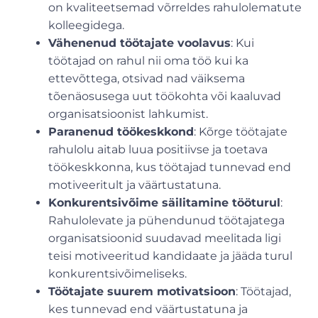
on kvaliteetsemad võrreldes rahulolematute
kolleegidega.
Vähenenud töötajate voolavus
: Kui
töötajad on rahul nii oma töö kui ka
ettevõttega, otsivad nad väiksema
tõenäosusega uut töökohta või kaaluvad
organisatsioonist lahkumist.
Paranenud töökeskkond
: Kõrge töötajate
rahulolu aitab luua positiivse ja toetava
töökeskkonna, kus töötajad tunnevad end
motiveeritult ja väärtustatuna.
Konkurentsivõime säilitamine tööturul
:
Rahulolevate ja pühendunud töötajatega
organisatsioonid suudavad meelitada ligi
teisi motiveeritud kandidaate ja jääda turul
konkurentsivõimeliseks.
Töötajate suurem motivatsioon
: Töötajad,
kes tunnevad end väärtustatuna ja