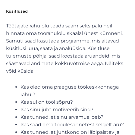
Küsitlused
Töötajate rahulolu teada saamiseks palu neil
hinnata oma töörahulolu skaalal ühest kümneni.
Samuti saad kasutada programme, mis aitavad
küsitlusi luua, saata ja analüüsida. Küsitluse
tulemuste põhjal saad koostada aruandeid, mis
säästavad andmete kokkuvõtmise aega. Näiteks
võid küsida:
Kas oled oma praeguse töökeskkonnaga
rahul?
Kas sul on tööl sõpru?
Kas sinu juht motiveerib sind?
Kas tunned, et sinu arvamus loeb?
Kas saad oma tööülesannetest selgelt aru?
Kas tunned, et juhtkond on läbipaistev ja