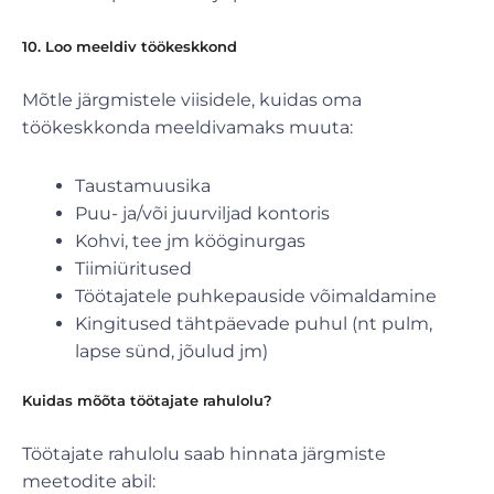
10. Loo meeldiv töökeskkond
Mõtle järgmistele viisidele, kuidas oma
töökeskkonda meeldivamaks muuta:
Taustamuusika
Puu- ja/või juurviljad kontoris
Kohvi, tee jm kööginurgas
Tiimiüritused
Töötajatele puhkepauside võimaldamine
Kingitused tähtpäevade puhul (nt pulm,
lapse sünd, jõulud jm)
Kuidas mõõta töötajate rahulolu?
Töötajate rahulolu saab hinnata järgmiste
meetodite abil: