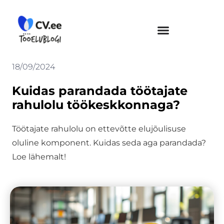
Skip
to
content
18/09/2024
Kuidas parandada töötajate
rahulolu töökeskkonnaga?
Töötajate rahulolu on ettevõtte elujõulisuse
oluline komponent. Kuidas seda aga parandada?
Loe lähemalt!