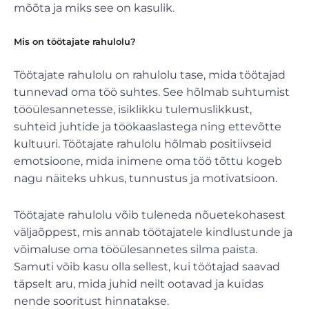
mõõta ja miks see on kasulik.
Mis on töötajate rahulolu?
Töötajate rahulolu on rahulolu tase, mida töötajad
tunnevad oma töö suhtes. See hõlmab suhtumist
tööülesannetesse, isiklikku tulemuslikkust,
suhteid juhtide ja töökaaslastega ning ettevõtte
kultuuri. Töötajate rahulolu hõlmab positiivseid
emotsioone, mida inimene oma töö tõttu kogeb
nagu näiteks uhkus, tunnustus ja motivatsioon.
Töötajate rahulolu võib tuleneda nõuetekohasest
väljaõppest, mis annab töötajatele kindlustunde ja
võimaluse oma tööülesannetes silma paista.
Samuti võib kasu olla sellest, kui töötajad saavad
täpselt aru, mida juhid neilt ootavad ja kuidas
nende sooritust hinnatakse.