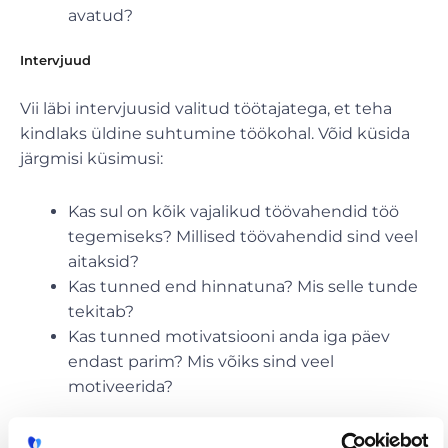
avatud?
Intervjuud
Vii läbi intervjuusid valitud töötajatega, et teha
kindlaks üldine suhtumine töökohal. Võid küsida
järgmisi küsimusi:
Kas sul on kõik vajalikud töövahendid töö
tegemiseks? Millised töövahendid sind veel
aitaksid?
Kas tunned end hinnatuna? Mis selle tunde
tekitab?
Kas tunned motivatsiooni anda iga päev
endast parim? Mis võiks sind veel
motiveerida?
Kolleegide tagasiside