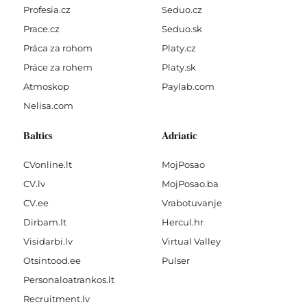
Profesia.cz
Seduo.cz
Prace.cz
Seduo.sk
Práca za rohom
Platy.cz
Práce za rohem
Platy.sk
Atmoskop
Paylab.com
Nelisa.com
Baltics
Adriatic
CVonline.lt
MojPosao
CV.lv
MojPosao.ba
CV.ee
Vrabotuvanje
Dirbam.It
Hercul.hr
Visidarbi.lv
Virtual Valley
Otsintood.ee
Pulser
Personaloatrankos.lt
Recruitment.lv