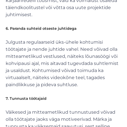
karjääriredelil tõusmist, vaid ka võimalust osaleda
täiendkoolitustel või võtta osa uute projektide
juhtimisest.
6. Paranda suhteid otseste juhtidega
Julgusta regulaarseid üks-ühele kohtumisi
töötajate ja nende juhtide vahel. Need võivad olla
mitteametlikud vestlused, näiteks lõunasöögi või
kohvipausi ajal, mis aitavad tugevdada suhtlemist
ja usaldust. Kohtumised võivad toimuda ka
virtuaalselt, näiteks videokõne teel, tagades
paindlikkuse ja pideva suhtluse.
7. Tunnusta töötajaid
Väikesed ja mitteametlikud tunnustused võivad
olla töötajate jaoks väga motiveerivad. Märka ja
tunnusta ka väiksemaid saavutusi, sest selline