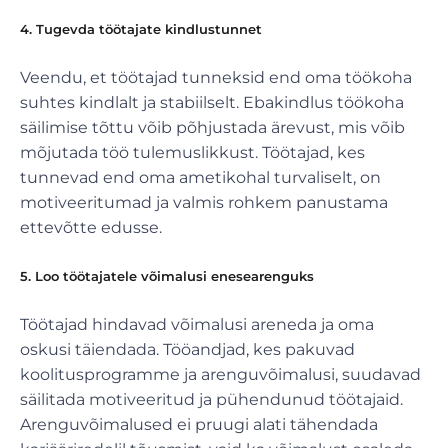
4. Tugevda töötajate kindlustunnet
Veendu, et töötajad tunneksid end oma töökoha
suhtes kindlalt ja stabiilselt. Ebakindlus töökoha
säilimise tõttu võib põhjustada ärevust, mis võib
mõjutada töö tulemuslikkust. Töötajad, kes
tunnevad end oma ametikohal turvaliselt, on
motiveeritumad ja valmis rohkem panustama
ettevõtte edusse.
5. Loo töötajatele võimalusi enesearenguks
Töötajad hindavad võimalusi areneda ja oma
oskusi täiendada. Tööandjad, kes pakuvad
koolitusprogramme ja arenguvõimalusi, suudavad
säilitada motiveeritud ja pühendunud töötajaid.
Arenguvõimalused ei pruugi alati tähendada