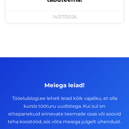
14/07/2026
Meiega leiad!
Tööelublogi.ee lehelt leiad kõik vajaliku, et olla
kursis tööturu uudistega. Kui sul on
ettepanekuid erinevate teemade osas või soovid
teha koostööd, siis võta meiega julgelt ühendust.