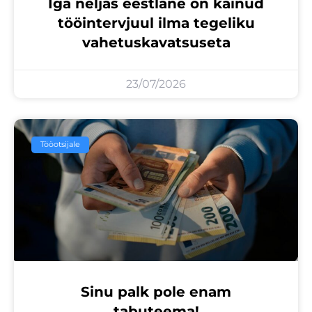
Iga neljas eestlane on käinud
tööintervjuul ilma tegeliku
vahetuskavatsuseta
23/07/2026
Tööotsijale
Sinu palk pole enam
tabuteema!