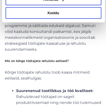
Kui oled nende vestluste kaudu tuvastanud
üldised suundumused töökohal, saad koostada
Keeldu
plaani probleemide lahendamiseks. Tee koostööd
osakonnajuhtide ja juhtidega, et rakendada uusi
programme ja säilitada edukaid algatusi. Samuti
võid kaaluda konsultandi palkamist, kes jälgib
meeskonnaliikmeid organisatsioonis ja soovitab
strateegiaid töötajate kaasatuse ja rahulolu
suurendamiseks.
Mis on kõrge töötajate rahulolu eelised?
Kõrge töötajate rahulolu toob kaasa mitmeid
eeliseid, sealhulgas:
Suurenenud tootlikkus ja töö kvaliteet:
Rahulolevad töötajad on sageli
produktiivsemad ning nende töö tulemused