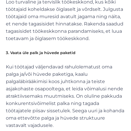
Loo turvaline ja tervislik töökeskkond, kus kõiki
töötajaid koheldakse õiglaselt ja võrdselt. Julgusta
töötajaid oma muresid avatult jagama ning näita,
et nende tagasisidet hinnatakse. Rakenda saadud
tagasisidet töökeskkonna parandamiseks, et luua
toetavam ja õiglasem töökeskkond.
3. Vaata üle palk ja hüvede paketid
Kui töötajad väljendavad rahulolematust oma
palga ja/või hüvede paketiga, kaalu
palgaläbirääkimisi koos juhtkonna ja teiste
asjakohaste osapooltega, et leida võimalusi nende
atraktiivsemaks muutmiseks. On oluline pakkuda
konkurentsivõimelist palka ning tagada
töötajatele piisav sissetulek. Seega uuri ja kohanda
oma ettevõtte palga ja hüvede struktuure
vastavalt vajadusele.