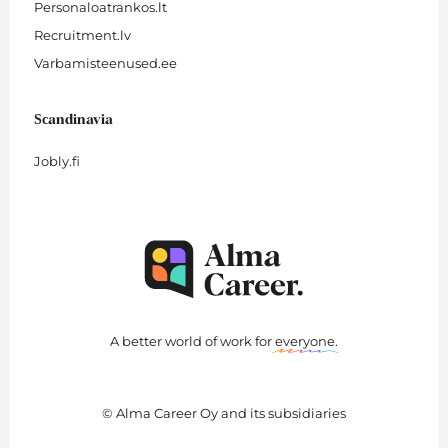
Personaloatrankos.lt
Recruitment.lv
Varbamisteenused.ee
Scandinavia
Jobly.fi
A better world of work for
everyone
.
© Alma Career Oy and its subsidiaries