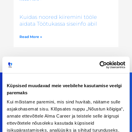
Kuidas noored kiiremini tööle
aidata Töötukassa siseinfo abil
Read More »
Küpsised muudavad meie veebilehe kasutamise veelgi
paremaks
Meiega leiad!
Kui mõistame paremini, mis sind huvitab, näitame sulle
asjakohasemat sisu. Klõpsates nuppu „Nõustun kõigiga“,
Tööelublogi.ee lehelt leiad kõik vajaliku, et olla
annate ettevõttele Alma Career ja teistele selle ärigrupi
kursis tööturu uudistega. Kui sul on
ettevõtetele nõusoleku kasutada küpsiseid
ettepanekuid erinevate teemade osas või soovid
isikupärastamiseks, analüüsiks ja sihitud turunduseks.