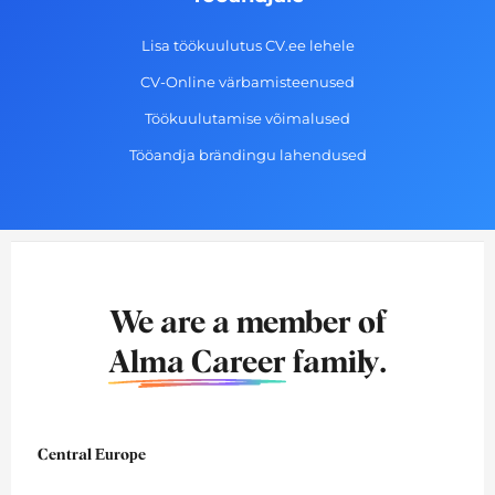
Lisa töökuulutus CV.ee lehele
CV-Online värbamisteenused
Töökuulutamise võimalused
Tööandja brändingu lahendused
We are a member of
Alma Career
family.
Central Europe