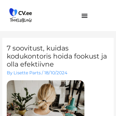
Skip
to
content
7 soovitust, kuidas
kodukontoris hoida fookust ja
olla efektiivne
By
Lisette Parts
/
18/10/2024