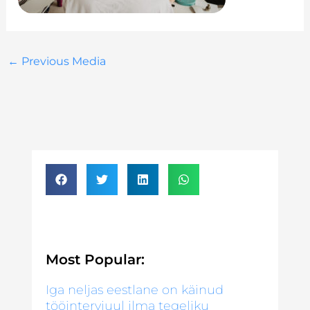
←
Previous Media
Most Popular:
Iga neljas eestlane on käinud
tööintervjuul ilma tegeliku