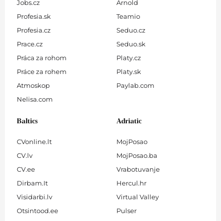
Jobs.cz
Arnold
Profesia.sk
Teamio
Profesia.cz
Seduo.cz
Prace.cz
Seduo.sk
Práca za rohom
Platy.cz
Práce za rohem
Platy.sk
Atmoskop
Paylab.com
Nelisa.com
Baltics
Adriatic
CVonline.lt
MojPosao
CV.lv
MojPosao.ba
CV.ee
Vrabotuvanje
Dirbam.It
Hercul.hr
Visidarbi.lv
Virtual Valley
Otsintood.ee
Pulser