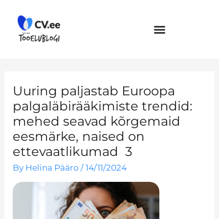
Skip
to
content
Uuring paljastab Euroopa
palgaläbirääkimiste trendid:
mehed seavad kõrgemaid
eesmärke, naised on
ettevaatlikumad 3
By
Helina Pääro
/
14/11/2024