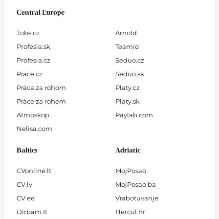
Central Europe
Jobs.cz
Arnold
Profesia.sk
Teamio
Profesia.cz
Seduo.cz
Prace.cz
Seduo.sk
Práca za rohom
Platy.cz
Práce za rohem
Platy.sk
Atmoskop
Paylab.com
Nelisa.com
Baltics
Adriatic
CVonline.lt
MojPosao
CV.lv
MojPosao.ba
CV.ee
Vrabotuvanje
Dirbam.It
Hercul.hr