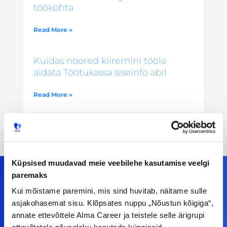
töökohta
Read More »
Kuidas noored kiiremini tööle
aidata Töötukassa siseinfo abil
Read More »
Küpsised muudavad meie veebilehe kasutamise veelgi
paremaks
Kui mõistame paremini, mis sind huvitab, näitame sulle
asjakohasemat sisu. Klõpsates nuppu „Nõustun kõigiga“,
Meiega leiad!
annate ettevõttele Alma Career ja teistele selle ärigrupi