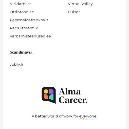
Visidarbi.lv
Virtual Valley
Otsintood.ee
Pulser
Personaloatrankos.lt
Recruitment.lv
Varbamisteenused.ee
Scandinavia
Jobly.fi
A better world of work for
everyone
.