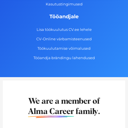
Kasutustingimused
Tööandjale
Lisa töökuulutus CV.ee lehele
CV-Online värbamisteenused
Töökuulutamise võimalused
Tööandja brändingu lahendused
We are a member of
Alma Career
family.