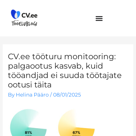
Skip
to
content
CV.ee tööturu monitooring:
palgaootus kasvab, kuid
tööandjad ei suuda töötajate
ootusi täita
By
Helina Pääro
/
08/01/2025