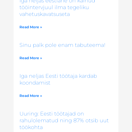
Iga neljas eestlane on käinud
tööintervjuul ilma tegeliku
vahetuskavatsuseta
Read More »
Sinu palk pole enam tabuteema!
Read More »
Iga neljas Eesti töötaja kardab
koondamist
Read More »
Uuring: Eesti töötajad on
rahulolematud ning 87% otsib uut
töökohta