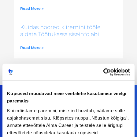
Read More »
Kuidas noored kiiremini tööle
aidata Töötukassa siseinfo abil
Read More »
Küpsised muudavad meie veebilehe kasutamise veelgi
paremaks
Kui mõistame paremini, mis sind huvitab, näitame sulle
Meiega leiad!
asjakohasemat sisu. Klõpsates nuppu „Nõustun kõigiga“,
annate ettevõttele Alma Career ja teistele selle ärigrupi
Tööelublogi.ee lehelt leiad kõik vajaliku, et olla
ettevõtetele nõusoleku kasutada küpsiseid
kursis tööturu uudistega. Kui sul on