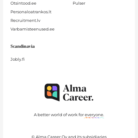
Otsintood.ee
Pulser
Personaloatrankos.lt
Recruitment.lv
Varbamisteenused.ee
Scandinavia
Jobly.fi
A better world of work for
everyone
.
© Alma Career Oy and its subsidiaries