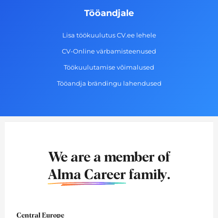
Tööandjale
Lisa töökuulutus CV.ee lehele
CV-Online värbamisteenused
Töökuulutamise võimalused
Tööandja brändingu lahendused
We are a member of
Alma Career
family.
Central Europe