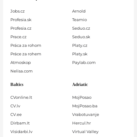
Jobs.cz
Arnold
Profesia.sk
Teamio
Profesia.cz
Seduo.cz
Prace.cz
Seduo.sk
Práca za rohom
Platy.cz
Práce za rohem
Platy.sk
Atmoskop
Paylab.com
Nelisa.com
Baltics
Adriatic
CVonline.lt
MojPosao
CV.lv
MojPosao.ba
CV.ee
Vrabotuvanje
Dirbam.It
Hercul.hr
Visidarbi.lv
Virtual Valley