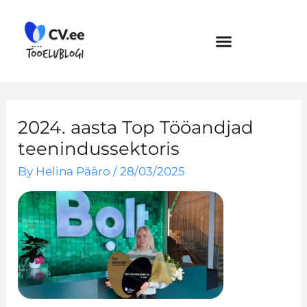
Skip
to
content
2024. aasta Top Tööandjad
teenindussektoris
By
Helina Pääro
/
28/03/2025