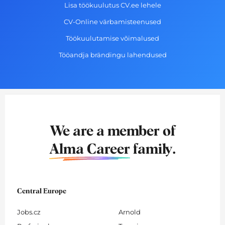
Lisa töökuulutus CV.ee lehele
CV-Online värbamisteenused
Töökuulutamise võimalused
Tööandja brändingu lahendused
We are a member of
Alma Career
family.
Central Europe
Jobs.cz
Arnold