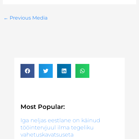
←
Previous Media
Most Popular:
Iga neljas eestlane on käinud
tööintervjuul ilma tegeliku
vahetuskavatsuseta