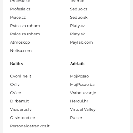
Profesia.sk
Teamio
Profesia.cz
Seduo.cz
Prace.cz
Seduo.sk
Práca za rohom
Platy.cz
Práce za rohem
Platy.sk
Atmoskop
Paylab.com
Nelisa.com
Baltics
Adriatic
CVonline.lt
MojPosao
CV.lv
MojPosao.ba
CV.ee
Vrabotuvanje
Dirbam.It
Hercul.hr
Visidarbi.lv
Virtual Valley
Otsintood.ee
Pulser
Personaloatrankos.lt