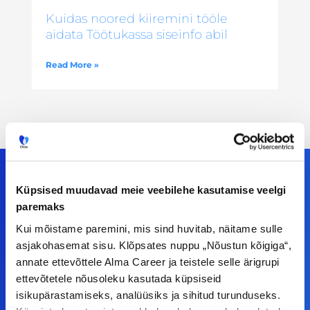
Kuidas noored kiiremini tööle
aidata Töötukassa siseinfo abil
Read More »
Küpsised muudavad meie veebilehe kasutamise veelgi
paremaks
Meiega leiad!
Kui mõistame paremini, mis sind huvitab, näitame sulle
asjakohasemat sisu. Klõpsates nuppu „Nõustun kõigiga“,
Tööelublogi.ee lehelt leiad kõik vajaliku, et olla
annate ettevõttele Alma Career ja teistele selle ärigrupi
kursis tööturu uudistega. Kui sul on
ettevõtetele nõusoleku kasutada küpsiseid
ettepanekuid erinevate teemade osas või soovid
isikupärastamiseks, analüüsiks ja sihitud turunduseks.
teha koostööd, siis võta meiega julgelt ühendust.