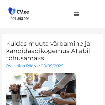
Skip
to
content
Kuidas muuta värbamine ja
kandidaadikogemus AI abil
tõhusamaks
By
Helina Pääro
/
28/08/2025