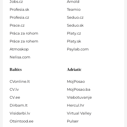
Jobs.cz
Arnold
Profesia.sk
Teamio
Profesia.cz
Seduo.cz
Prace.cz
Seduo.sk
Práca za rohom
Platy.cz
Práce za rohem
Platy.sk
Atmoskop
Paylab.com
Nelisa.com
Baltics
Adriatic
CVonline.lt
MojPosao
CV.lv
MojPosao.ba
CV.ee
Vrabotuvanje
Dirbam.It
Hercul.hr
Visidarbi.lv
Virtual Valley
Otsintood.ee
Pulser