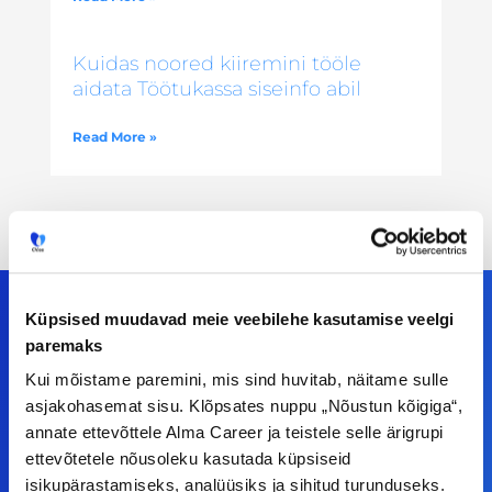
Kuidas noored kiiremini tööle
aidata Töötukassa siseinfo abil
Read More »
Küpsised muudavad meie veebilehe kasutamise veelgi
paremaks
Meiega leiad!
Kui mõistame paremini, mis sind huvitab, näitame sulle
asjakohasemat sisu. Klõpsates nuppu „Nõustun kõigiga“,
Tööelublogi.ee lehelt leiad kõik vajaliku, et olla
annate ettevõttele Alma Career ja teistele selle ärigrupi
kursis tööturu uudistega. Kui sul on
ettevõtetele nõusoleku kasutada küpsiseid
ettepanekuid erinevate teemade osas või soovid
isikupärastamiseks, analüüsiks ja sihitud turunduseks.