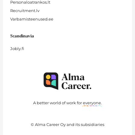
Personaloatrankos.lt
Recruitment.lv
Varbamisteenused.ee
Scandinavia
Jobly.fi
A better world of work for
everyone
.
© Alma Career Oy and its subsidiaries