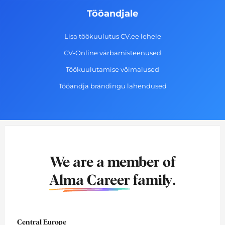
Tööandjale
Lisa töökuulutus CV.ee lehele
CV-Online värbamisteenused
Töökuulutamise võimalused
Tööandja brändingu lahendused
We are a member of
Alma Career
family.
Central Europe