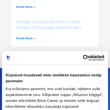
Read More »
Kuidas noored kiiremini tööle
aidata Töötukassa siseinfo abil
Read More »
Küpsised muudavad meie veebilehe kasutamise veelgi
paremaks
Kui mõistame paremini, mis sind huvitab, näitame sulle
Meiega leiad!
asjakohasemat sisu. Klõpsates nuppu „Nõustun kõigiga“,
annate ettevõttele Alma Career ja teistele selle ärigrupi
Tööelublogi.ee lehelt leiad kõik vajaliku, et olla
ettevõtetele nõusoleku kasutada küpsiseid
kursis tööturu uudistega. Kui sul on