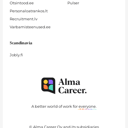
Otsintood.ee
Pulser
Personaloatrankos.lt
Recruitment.lv
Varbamisteenused.ee
Scandinavia
Jobly.fi
A better world of work for
everyone
.
© Alma Career Oy and its subsidiaries