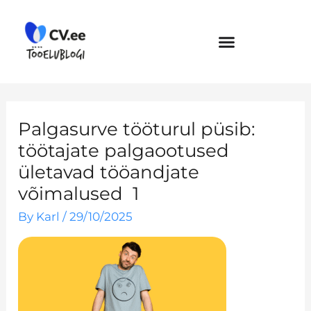
Skip
to
content
Palgasurve tööturul püsib:
töötajate palgaootused
ületavad tööandjate
võimalused 1
By
Karl
/
29/10/2025