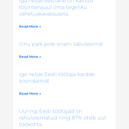
Iga neljas eestlane on käinud
tööintervjuul ilma tegeliku
vahetuskavatsuseta
Read More »
Sinu palk pole enam tabuteema!
Read More »
Iga neljas Eesti töötaja kardab
koondamist
Read More »
Uuring: Eesti töötajad on
rahulolematud ning 87% otsib uut
töökohta