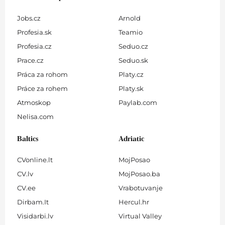
Jobs.cz
Arnold
Profesia.sk
Teamio
Profesia.cz
Seduo.cz
Prace.cz
Seduo.sk
Práca za rohom
Platy.cz
Práce za rohem
Platy.sk
Atmoskop
Paylab.com
Nelisa.com
Baltics
Adriatic
CVonline.lt
MojPosao
CV.lv
MojPosao.ba
CV.ee
Vrabotuvanje
Dirbam.It
Hercul.hr
Visidarbi.lv
Virtual Valley