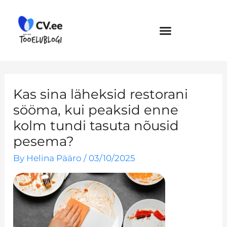
Skip
to
content
Kas sina läheksid restorani
sööma, kui peaksid enne
kolm tundi tasuta nõusid
pesema?
By
Helina Pääro
/
03/10/2025