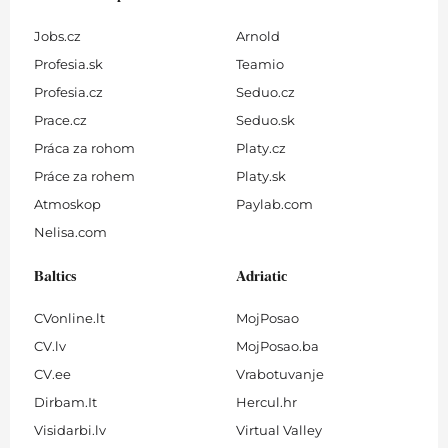
Jobs.cz
Arnold
Profesia.sk
Teamio
Profesia.cz
Seduo.cz
Prace.cz
Seduo.sk
Práca za rohom
Platy.cz
Práce za rohem
Platy.sk
Atmoskop
Paylab.com
Nelisa.com
Baltics
Adriatic
CVonline.lt
MojPosao
CV.lv
MojPosao.ba
CV.ee
Vrabotuvanje
Dirbam.It
Hercul.hr
Visidarbi.lv
Virtual Valley