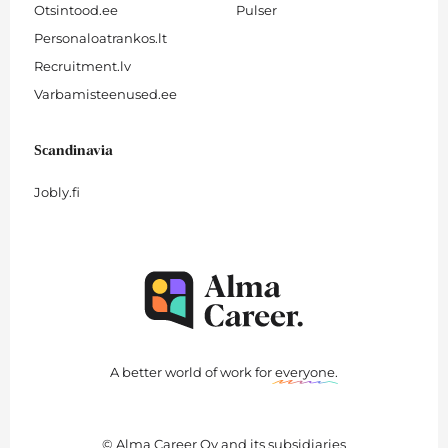
Otsintood.ee
Pulser
Personaloatrankos.lt
Recruitment.lv
Varbamisteenused.ee
Scandinavia
Jobly.fi
A better world of work for
everyone
.
© Alma Career Oy and its subsidiaries