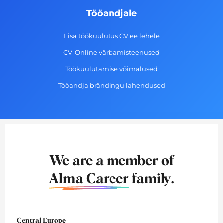
Tööandjale
Lisa töökuulutus CV.ee lehele
CV-Online värbamisteenused
Töökuulutamise võimalused
Tööandja brändingu lahendused
We are a member of
Alma Career
family.
Central Europe