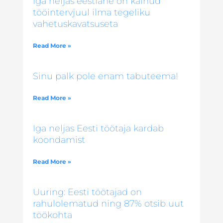
Iga neljas eestlane on käinud
tööintervjuul ilma tegeliku
vahetuskavatsuseta
Read More »
Sinu palk pole enam tabuteema!
Read More »
Iga neljas Eesti töötaja kardab
koondamist
Read More »
Uuring: Eesti töötajad on
rahulolematud ning 87% otsib uut
töökohta