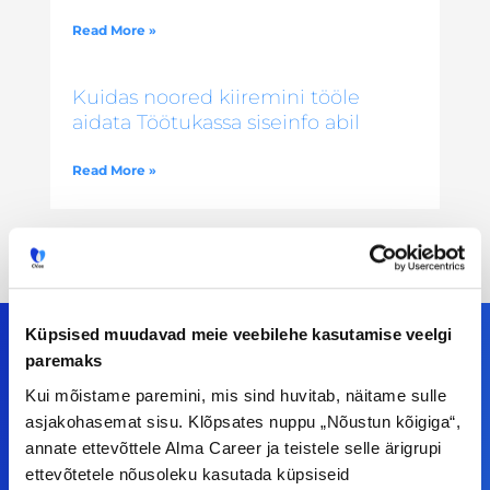
Read More »
Kuidas noored kiiremini tööle
aidata Töötukassa siseinfo abil
Read More »
Küpsised muudavad meie veebilehe kasutamise veelgi
paremaks
Kui mõistame paremini, mis sind huvitab, näitame sulle
Meiega leiad!
asjakohasemat sisu. Klõpsates nuppu „Nõustun kõigiga“,
annate ettevõttele Alma Career ja teistele selle ärigrupi
Tööelublogi.ee lehelt leiad kõik vajaliku, et olla
ettevõtetele nõusoleku kasutada küpsiseid
kursis tööturu uudistega. Kui sul on