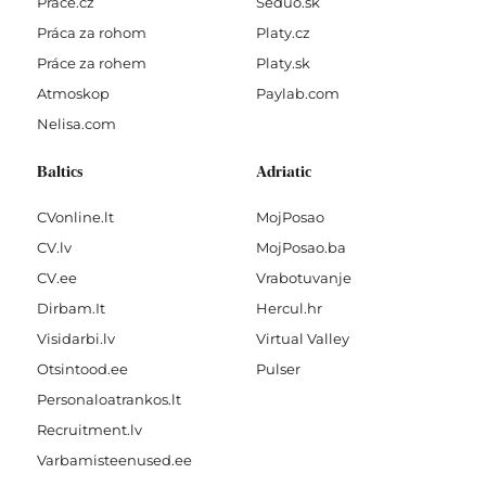
Prace.cz
Seduo.sk
Práca za rohom
Platy.cz
Práce za rohem
Platy.sk
Atmoskop
Paylab.com
Nelisa.com
Baltics
Adriatic
CVonline.lt
MojPosao
CV.lv
MojPosao.ba
CV.ee
Vrabotuvanje
Dirbam.It
Hercul.hr
Visidarbi.lv
Virtual Valley
Otsintood.ee
Pulser
Personaloatrankos.lt
Recruitment.lv
Varbamisteenused.ee