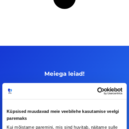
Meiega leiad!
Tööelublogi.ee lehelt leiad kõik vajaliku, et olla
kursis tööturu uudistega. Kui sul on
ettepanekuid erinevate teemade osas või soovid
teha koostööd, siis võta meiega julgelt ühendust.
Küpsised muudavad meie veebilehe kasutamise veelgi
paremaks
Kui mõistame paremini, mis sind huvitab, näitame sulle