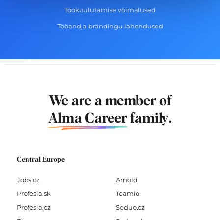
Töökuulutamise võimalused
Tööandja brändingu lahendused
We are a member of
Alma Career
family.
Central Europe
Jobs.cz
Arnold
Profesia.sk
Teamio
Profesia.cz
Seduo.cz