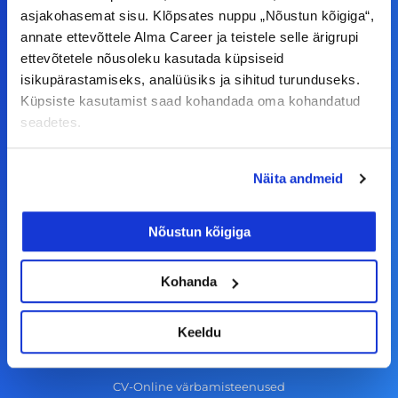
F
I
L
Y
asjakohasemat sisu. Klõpsates nuppu „Nõustun kõigiga“,
a
n
i
o
annate ettevõttele Alma Career ja teistele selle ärigrupi
c
s
n
u
ettevõtetele nõusoleku kasutada küpsiseid
© Alma Career Estonia OÜ
e
t
k
t
isikupärastamiseks, analüüsiks ja sihitud turunduseks.
Küpsiste kasutamist saad kohandada oma kohandatud
b
a
e
u
seadetes.
o
g
d
b
Tööotsijale
o
r
i
e
Näita andmeid
k
a
n
Tööpakkumised
-
m
Aktiveeri tööpakkumiste teavitus
Nõustun kõigiga
f
KKK
Kasutustingimused
Kohanda
Tööandjale
Keeldu
Lisa töökuulutus CV.ee lehele
CV-Online värbamisteenused