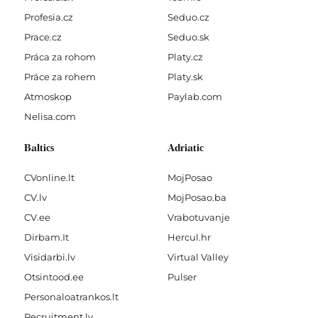
Profesia.cz
Seduo.cz
Prace.cz
Seduo.sk
Práca za rohom
Platy.cz
Práce za rohem
Platy.sk
Atmoskop
Paylab.com
Nelisa.com
Baltics
Adriatic
CVonline.lt
MojPosao
CV.lv
MojPosao.ba
CV.ee
Vrabotuvanje
Dirbam.It
Hercul.hr
Visidarbi.lv
Virtual Valley
Otsintood.ee
Pulser
Personaloatrankos.lt
Recruitment.lv