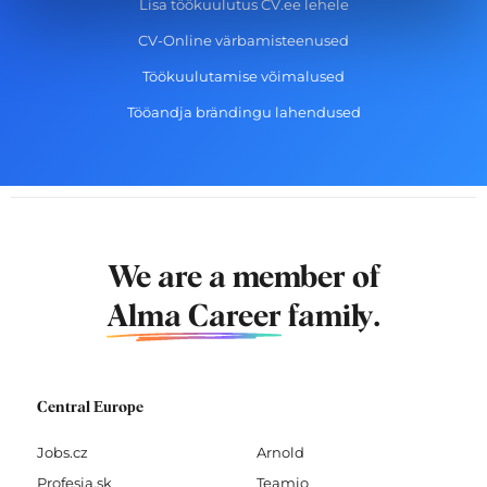
Lisa töökuulutus CV.ee lehele
CV-Online värbamisteenused
Töökuulutamise võimalused
Tööandja brändingu lahendused
We are a member of
Alma Career
family.
Central Europe
Jobs.cz
Arnold
Profesia.sk
Teamio