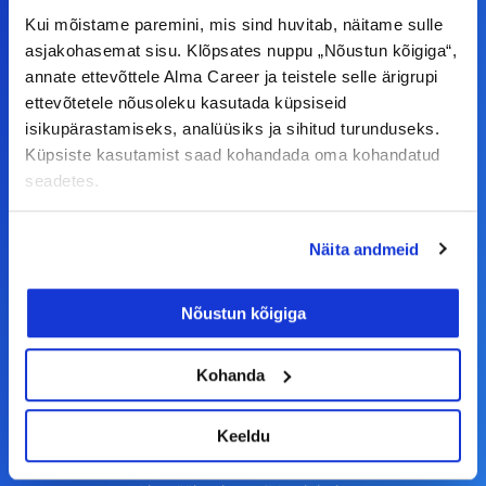
Kui mõistame paremini, mis sind huvitab, näitame sulle
asjakohasemat sisu. Klõpsates nuppu „Nõustun kõigiga“,
F
I
L
Y
annate ettevõttele Alma Career ja teistele selle ärigrupi
a
n
i
o
ettevõtetele nõusoleku kasutada küpsiseid
c
s
n
u
isikupärastamiseks, analüüsiks ja sihitud turunduseks.
© Alma Career Estonia OÜ
e
t
k
t
Küpsiste kasutamist saad kohandada oma kohandatud
seadetes.
b
a
e
u
o
g
d
b
Tööotsijale
o
r
i
e
Näita andmeid
k
a
n
Tööpakkumised
Nõustun kõigiga
-
m
Aktiveeri tööpakkumiste teavitus
f
KKK
Kohanda
Kasutustingimused
Keeldu
Tööandjale