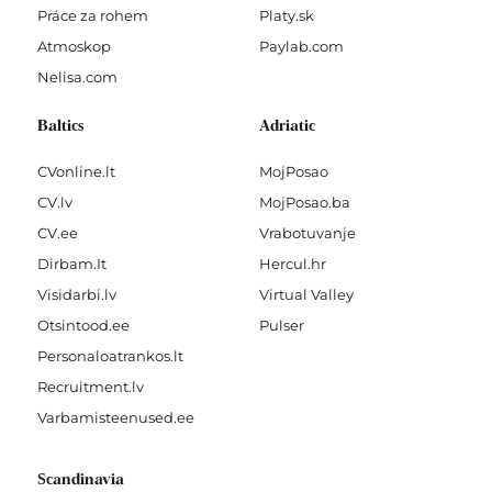
Práce za rohem
Platy.sk
Atmoskop
Paylab.com
Nelisa.com
Baltics
Adriatic
CVonline.lt
MojPosao
CV.lv
MojPosao.ba
CV.ee
Vrabotuvanje
Dirbam.It
Hercul.hr
Visidarbi.lv
Virtual Valley
Otsintood.ee
Pulser
Personaloatrankos.lt
Recruitment.lv
Varbamisteenused.ee
Scandinavia