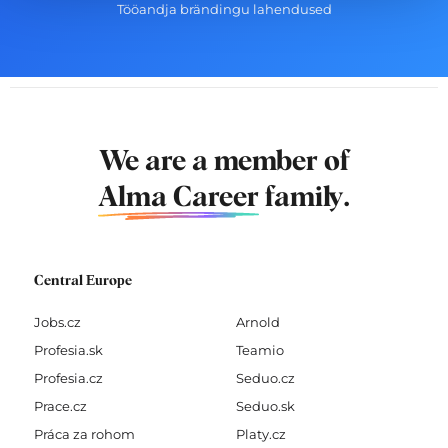
Tööandja brändingu lahendused
We are a member of
Alma Career
family.
Central Europe
Jobs.cz
Arnold
Profesia.sk
Teamio
Profesia.cz
Seduo.cz
Prace.cz
Seduo.sk
Práca za rohom
Platy.cz