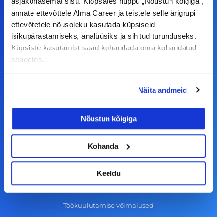
asjakohasemat sisu. Klõpsates nuppu „Nõustun kõigiga“,
c
s
n
u
annate ettevõttele Alma Career ja teistele selle ärigrupi
© Alma Career Estonia OÜ
e
t
k
t
ettevõtetele nõusoleku kasutada küpsiseid
isikupärastamiseks, analüüsiks ja sihitud turunduseks.
b
a
e
u
Küpsiste kasutamist saad kohandada oma kohandatud
o
g
d
b
Tööotsijale
seadetes.
o
r
i
e
k
a
n
Tööpakkumised
Näita andmeid
-
m
Aktiveeri tööpakkumiste teavitus
f
KKK
Nõustun kõigiga
Kasutustingimused
Kohanda
Tööandjale
Keeldu
Lisa töökuulutus CV.ee lehele
CV-Online värbamisteenused
Töökuulutamise võimalused