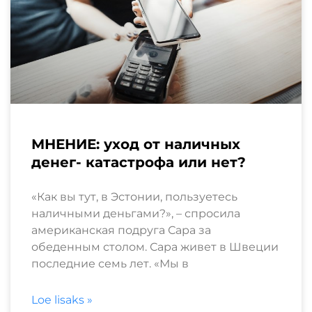
МНЕНИЕ: уход от наличных
денег- катастрофа или нет?
«Как вы тут, в Эстонии, пользуетесь
наличными деньгами?», – спросила
американская подруга Сара за
обеденным столом. Сара живет в Швеции
последние семь лет. «Мы в
Loe lisaks »