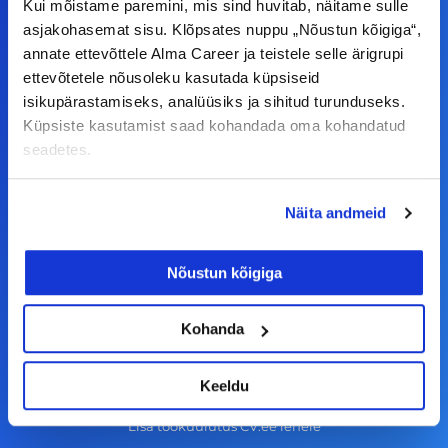
Kui mõistame paremini, mis sind huvitab, näitame sulle
F
I
L
Y
asjakohasemat sisu. Klõpsates nuppu „Nõustun kõigiga“,
a
n
i
o
annate ettevõttele Alma Career ja teistele selle ärigrupi
ettevõtetele nõusoleku kasutada küpsiseid
c
s
n
u
isikupärastamiseks, analüüsiks ja sihitud turunduseks.
© Alma Career Estonia OÜ
e
t
k
t
Küpsiste kasutamist saad kohandada oma kohandatud
b
a
e
u
seadetes.
o
g
d
b
Tööotsijale
o
r
i
e
Näita andmeid
k
a
n
Tööpakkumised
-
m
Aktiveeri tööpakkumiste teavitus
Nõustun kõigiga
f
KKK
Kohanda
Kasutustingimused
Tööandjale
Keeldu
Lisa töökuulutus CV.ee lehele