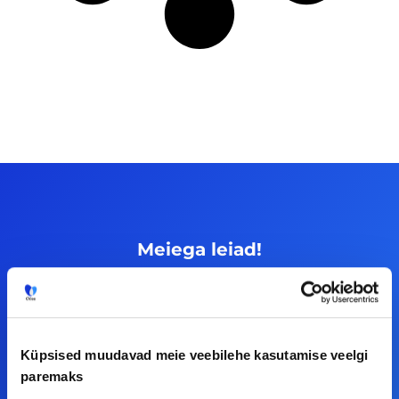
Meiega leiad!
Tööelublogi.ee lehelt leiad kõik vajaliku, et olla
kursis tööturu uudistega. Kui sul on
ettepanekuid erinevate teemade osas või soovid
Küpsised muudavad meie veebilehe kasutamise veelgi
teha koostööd, siis võta meiega julgelt ühendust.
paremaks