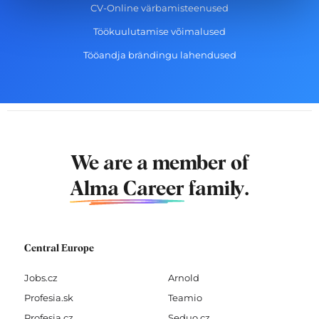
CV-Online värbamisteenused
Töökuulutamise võimalused
Tööandja brändingu lahendused
We are a member of
Alma Career
family.
Central Europe
Jobs.cz
Arnold
Profesia.sk
Teamio
Profesia.cz
Seduo.cz