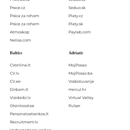
Prace.cz
Seduo.sk
Práca za rohom
Platy.cz
Práce za rohem
Platy.sk
Atmoskop
Paylab.com
Nelisa.com
Baltics
Adriatic
CVonline.lt
MojPosao
CV.lv
MojPosao.ba
CV.ee
Vrabotuvanje
Dirbam.It
Hercul.hr
Visidarbi.lv
Virtual Valley
Otsintood.ee
Pulser
Personaloatrankos.lt
Recruitment.lv