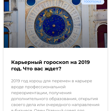
TÖÖOTSIJALE
Карьерный гороскоп на 2019
год. Что вас ждет?
2019 год хорош для перемен в карьере
вроде профессиональной
переориентации, получения
дополнительного образования, открытия
своего дела или очередного направления
в бизнесе. Овен Главный совет для