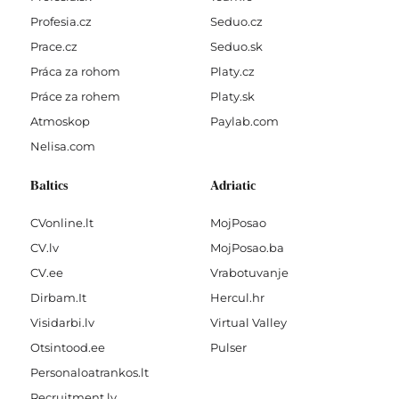
Profesia.cz
Seduo.cz
Prace.cz
Seduo.sk
Práca za rohom
Platy.cz
Práce za rohem
Platy.sk
Atmoskop
Paylab.com
Nelisa.com
Baltics
Adriatic
CVonline.lt
MojPosao
CV.lv
MojPosao.ba
CV.ee
Vrabotuvanje
Dirbam.It
Hercul.hr
Visidarbi.lv
Virtual Valley
Otsintood.ee
Pulser
Personaloatrankos.lt
Recruitment.lv