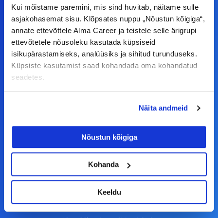
Kui mõistame paremini, mis sind huvitab, näitame sulle
asjakohasemat sisu. Klõpsates nuppu „Nõustun kõigiga“,
F
I
L
Y
annate ettevõttele Alma Career ja teistele selle ärigrupi
a
n
i
o
ettevõtetele nõusoleku kasutada küpsiseid
c
s
n
u
isikupärastamiseks, analüüsiks ja sihitud turunduseks.
© Alma Career Estonia OÜ
Küpsiste kasutamist saad kohandada oma kohandatud
e
t
k
t
seadetes.
b
a
e
u
o
g
d
b
Tööotsijale
Näita andmeid
o
r
i
e
k
a
n
Tööpakkumised
Nõustun kõigiga
-
m
Aktiveeri tööpakkumiste teavitus
f
KKK
Kohanda
Kasutustingimused
Keeldu
Tööandjale