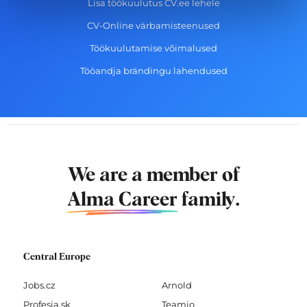
Lisa töökuulutus CV.ee lehele
CV-Online värbamisteenused
Töökuulutamise võimalused
Tööandja brändingu lahendused
We are a member of
Alma Career
family.
Central Europe
Jobs.cz
Arnold
Profesia.sk
Teamio