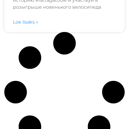
историю #rattagatööle и участвуй в
розыгрыше новенького велосипеда
Loe lisaks »