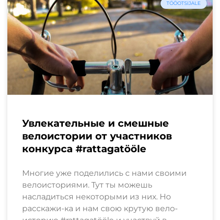
TÖÖOTSIJALE
Увлекательные и смешные
велоистории от участников
конкурса #rattagatööle
Многие уже поделились с нами своими
велоисториями. Тут ты можешь
насладиться некоторыми из них. Но
расскажи-ка и нам свою крутую вело-