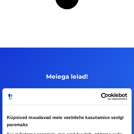
Meiega leiad!
Tööelublogi.ee lehelt leiad kõik vajaliku, et olla
kursis tööturu uudistega. Kui sul on
ettepanekuid erinevate teemade osas või soovid
teha koostööd, siis võta meiega julgelt ühendust.
Küpsised muudavad meie veebilehe kasutamise veelgi
paremaks