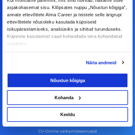
F
I
L
Y
Kui mõistame paremini, mis sind huvitab, näitame sulle
asjakohasemat sisu. Klõpsates nuppu „Nõustun kõigiga“,
a
n
i
o
annate ettevõttele Alma Career ja teistele selle ärigrupi
c
s
n
u
ettevõtetele nõusoleku kasutada küpsiseid
© Alma Career Estonia OÜ
e
t
k
t
isikupärastamiseks, analüüsiks ja sihitud turunduseks.
b
a
e
u
Küpsiste kasutamist saad kohandada oma kohandatud
seadetes.
o
g
d
b
Tööotsijale
o
r
i
e
Näita andmeid
k
a
n
Tööpakkumised
-
m
Aktiveeri tööpakkumiste teavitus
Nõustun kõigiga
f
KKK
Kasutustingimused
Kohanda
Tööandjale
Keeldu
Lisa töökuulutus CV.ee lehele
CV-Online värbamisteenused