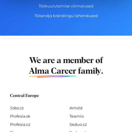
Töökuulutamise võimalused
Tööandja brändingu lahendused
We are a member of
Alma Career
family.
Central Europe
Jobs.cz
Arnold
Profesia.sk
Teamio
Profesia.cz
Seduo.cz