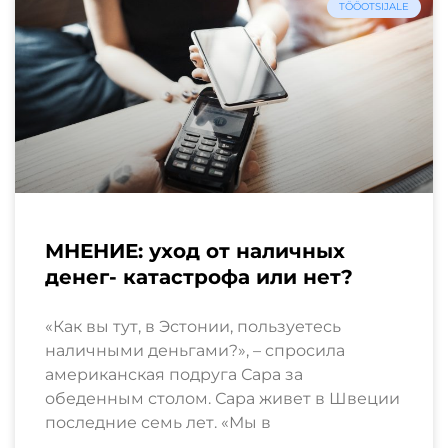
TÖÖOTSIJALE
МНЕНИЕ: уход от наличных
денег- катастрофа или нет?
«Как вы тут, в Эстонии, пользуетесь
наличными деньгами?», – спросила
американская подруга Сара за
обеденным столом. Сара живет в Швеции
последние семь лет. «Мы в