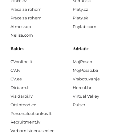
Prace.cz
Seduo.sk
Práca za rohom
Platy.cz
Práce za rohem
Platy.sk
Atmoskop
Paylab.com
Nelisa.com
Baltics
Adriatic
CVonline.lt
MojPosao
CV.lv
MojPosao.ba
CV.ee
Vrabotuvanje
Dirbam.It
Hercul.hr
Visidarbi.lv
Virtual Valley
Otsintood.ee
Pulser
Personaloatrankos.lt
Recruitment.lv
Varbamisteenused.ee