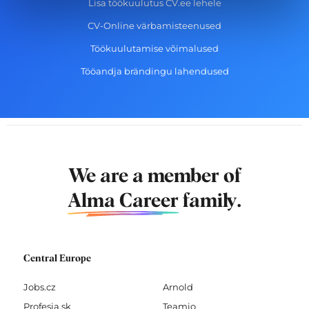
Lisa töökuulutus CV.ee lehele
CV-Online värbamisteenused
Töökuulutamise võimalused
Tööandja brändingu lahendused
We are a member of
Alma Career
family.
Central Europe
Jobs.cz
Arnold
Profesia.sk
Teamio