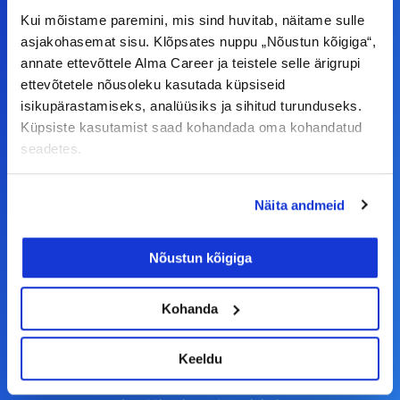
Kui mõistame paremini, mis sind huvitab, näitame sulle
asjakohasemat sisu. Klõpsates nuppu „Nõustun kõigiga“,
F
I
L
Y
annate ettevõttele Alma Career ja teistele selle ärigrupi
a
n
i
o
ettevõtetele nõusoleku kasutada küpsiseid
c
s
n
u
isikupärastamiseks, analüüsiks ja sihitud turunduseks.
© Alma Career Estonia OÜ
e
t
k
t
Küpsiste kasutamist saad kohandada oma kohandatud
seadetes.
b
a
e
u
o
g
d
b
Tööotsijale
o
r
i
e
Näita andmeid
k
a
n
Tööpakkumised
Nõustun kõigiga
-
m
Aktiveeri tööpakkumiste teavitus
f
KKK
Kohanda
Kasutustingimused
Keeldu
Tööandjale