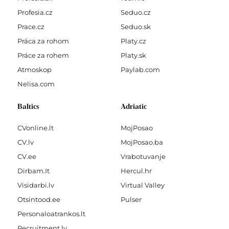
Profesia.cz
Seduo.cz
Prace.cz
Seduo.sk
Práca za rohom
Platy.cz
Práce za rohem
Platy.sk
Atmoskop
Paylab.com
Nelisa.com
Baltics
Adriatic
CVonline.lt
MojPosao
CV.lv
MojPosao.ba
CV.ee
Vrabotuvanje
Dirbam.It
Hercul.hr
Visidarbi.lv
Virtual Valley
Otsintood.ee
Pulser
Personaloatrankos.lt
Recruitment.lv