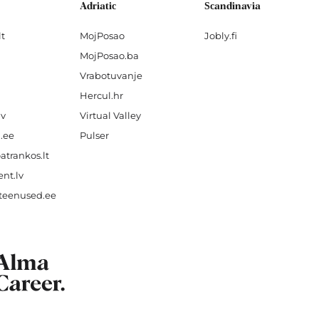
Adriatic
Scandinavia
lt
MojPosao
Jobly.fi
MojPosao.ba
Vrabotuvanje
Hercul.hr
lv
Virtual Valley
.ee
Pulser
atrankos.lt
nt.lv
teenused.ee