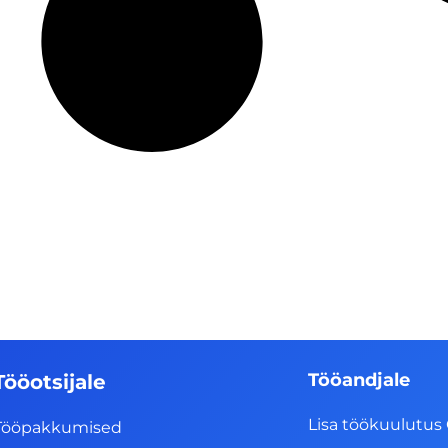
Tööandjale
Tööotsijale
Lisa töökuulutus 
Tööpakkumised