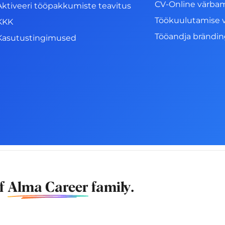
CV-Online värba
Aktiveeri tööpakkumiste teavitus
Töökuulutamise 
KKK
Tööandja brändi
Kasutustingimused
of
Alma Career
family.