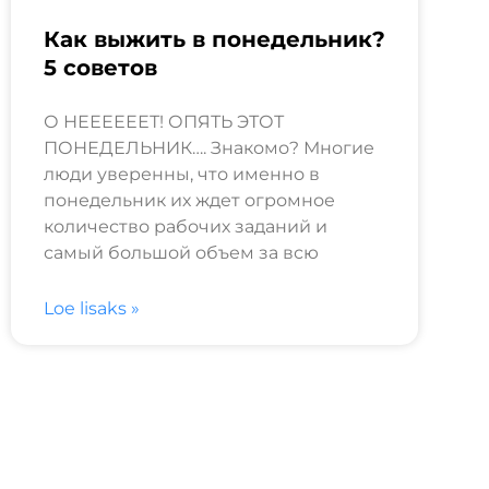
Как выжить в понедельник?
5 советов
О НЕЕЕЕЕЕТ! ОПЯТЬ ЭТОТ
ПОНЕДЕЛЬНИК…. Знакомо? Многие
люди уверенны, что именно в
понедельник их ждет огромное
количество рабочих заданий и
самый большой объем за всю
Loe lisaks »