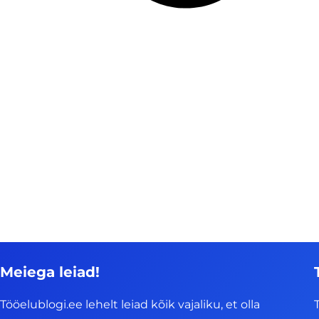
Meiega leiad!
Tööelublogi.ee lehelt leiad kõik vajaliku, et olla