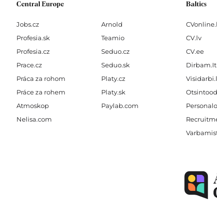
Central Europe
Baltics
Jobs.cz
Arnold
CVonline.
Profesia.sk
Teamio
CV.lv
Profesia.cz
Seduo.cz
CV.ee
Prace.cz
Seduo.sk
Dirbam.It
Práca za rohom
Platy.cz
Visidarbi.
Práce za rohem
Platy.sk
Otsintood
Atmoskop
Paylab.com
Personalo
Nelisa.com
Recruitme
Varbamis