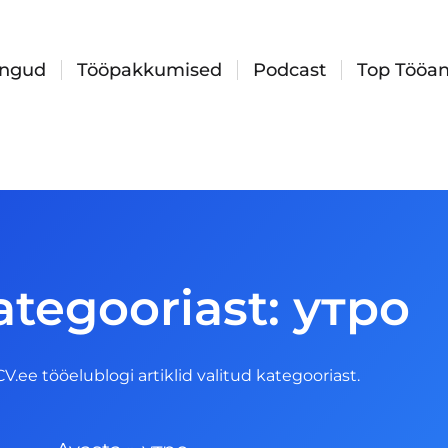
ingud
Tööpakkumised
Podcast
Top Tööan
ategooriast: утро
 CV.ee tööelublogi artiklid valitud kategooriast.