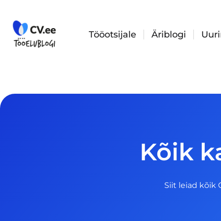
Skip
to
content
Tööotsijale
Äriblogi
Uur
Kõik k
Siit leiad kõik