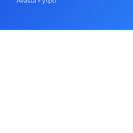
Avasta
»
утро