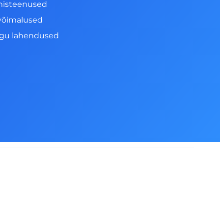
misteenused
võimalused
ngu lahendused