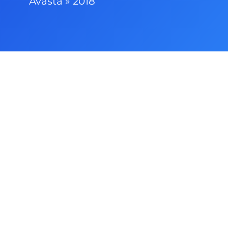
Avasta
»
2018