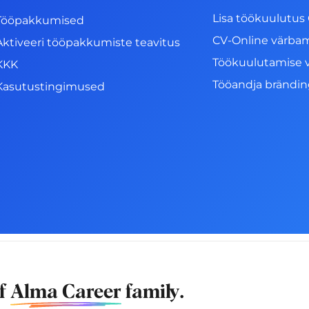
Lisa töökuulutus 
Tööpakkumised
CV-Online värba
Aktiveeri tööpakkumiste teavitus
Töökuulutamise 
KKK
Tööandja brändi
Kasutustingimused
of
Alma Career
family.