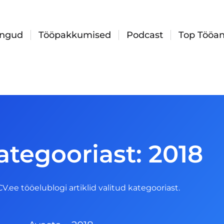
ingud
Tööpakkumised
Podcast
Top Tööan
ategooriast: 2018
 CV.ee tööelublogi artiklid valitud kategooriast.