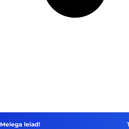
Meiega leiad!