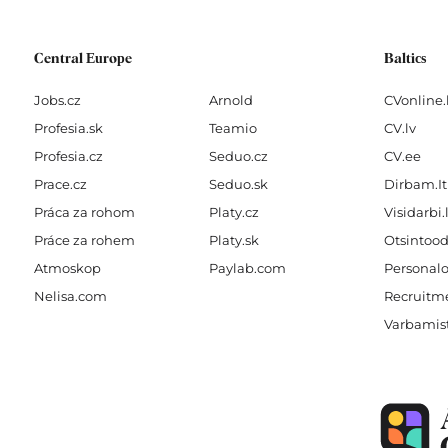
f
Central Europe
Baltics
Jobs.cz
Arnold
CVonline.
Profesia.sk
Teamio
CV.lv
Profesia.cz
Seduo.cz
CV.ee
Prace.cz
Seduo.sk
Dirbam.It
Práca za rohom
Platy.cz
Visidarbi.
Práce za rohem
Platy.sk
Otsintood
Atmoskop
Paylab.com
Personalo
Nelisa.com
Recruitme
Varbamis