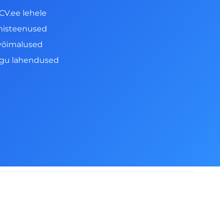
CV.ee lehele
misteenused
võimalused
ngu lahendused