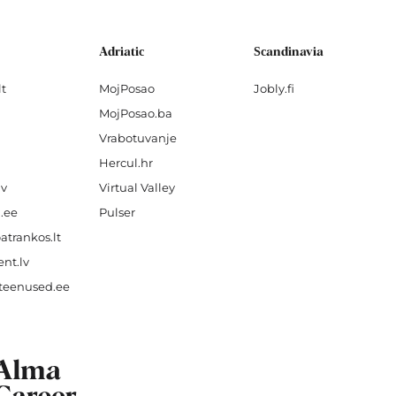
Adriatic
Scandinavia
lt
MojPosao
Jobly.fi
MojPosao.ba
Vrabotuvanje
Hercul.hr
lv
Virtual Valley
.ee
Pulser
atrankos.lt
nt.lv
teenused.ee