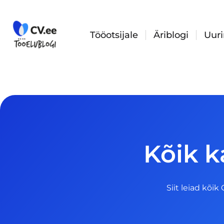
Skip
to
content
Tööotsijale
Äriblogi
Uur
Kõik k
Siit leiad kõik