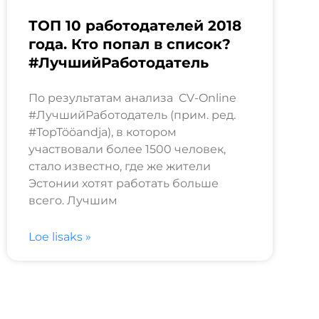
ТОП 10 работодателей 2018
года. Кто попал в список?
#ЛучшийРаботодатель
По результатам анализа CV-Online
#ЛучшийРаботодатель (прим. ред.
#TopTööandja), в котором
участвовали более 1500 человек,
стало известно, где же жители
Эстонии хотят работать больше
всего. Лучшим
Loe lisaks »