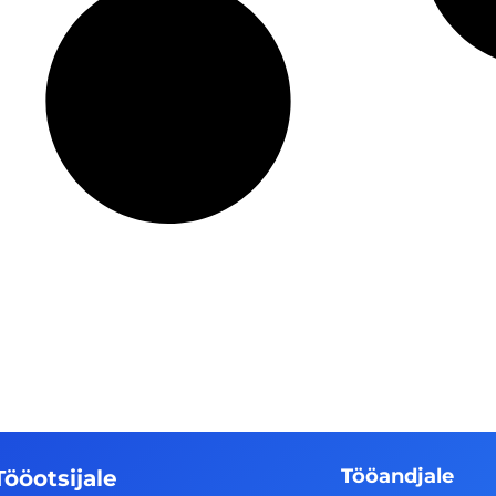
Tööandjale
Tööotsijale