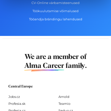
CV-Online värbamisteenused
Töökuulutamise võimalused
Tööandja brändingu lahendused
We are a member of
Alma Career
family.
Central Europe
Jobs.cz
Arnold
Profesia.sk
Teamio
Profesia.cz
Seduo.cz