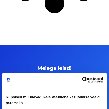
Meiega leiad!
Tööelublogi.ee lehelt leiad kõik vajaliku, et olla
kursis tööturu uudistega. Kui sul on
ettepanekuid erinevate teemade osas või soovid
Küpsised muudavad meie veebilehe kasutamise veelgi
teha koostööd, siis võta meiega julgelt ühendust.
paremaks