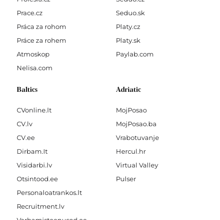
Prace.cz
Seduo.sk
Práca za rohom
Platy.cz
Práce za rohem
Platy.sk
Atmoskop
Paylab.com
Nelisa.com
Baltics
Adriatic
CVonline.lt
MojPosao
CV.lv
MojPosao.ba
CV.ee
Vrabotuvanje
Dirbam.It
Hercul.hr
Visidarbi.lv
Virtual Valley
Otsintood.ee
Pulser
Personaloatrankos.lt
Recruitment.lv