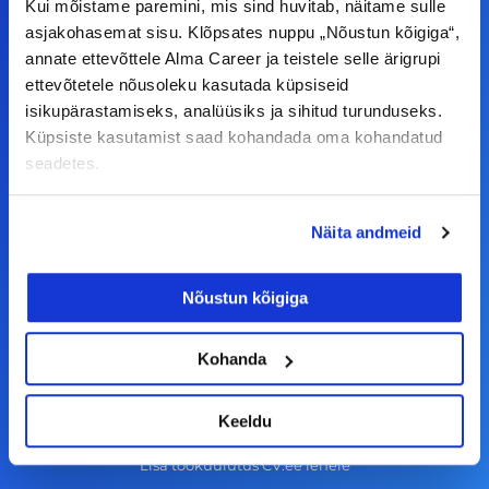
Kui mõistame paremini, mis sind huvitab, näitame sulle
F
I
L
Y
asjakohasemat sisu. Klõpsates nuppu „Nõustun kõigiga“,
a
n
i
o
annate ettevõttele Alma Career ja teistele selle ärigrupi
ettevõtetele nõusoleku kasutada küpsiseid
c
s
n
u
isikupärastamiseks, analüüsiks ja sihitud turunduseks.
© Alma Career Estonia OÜ
e
t
k
t
Küpsiste kasutamist saad kohandada oma kohandatud
b
a
e
u
seadetes.
o
g
d
b
Tööotsijale
o
r
i
e
Näita andmeid
k
a
n
Tööpakkumised
-
m
Aktiveeri tööpakkumiste teavitus
Nõustun kõigiga
f
KKK
Kohanda
Kasutustingimused
Tööandjale
Keeldu
Lisa töökuulutus CV.ee lehele