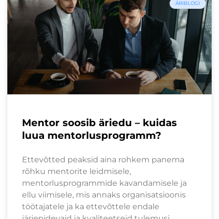
ÄRIBLOGI
Mentor soosib äriedu – kuidas
luua mentorlusprogramm?
Ettevõtted peaksid aina rohkem panema
rõhku mentorite leidmisele,
mentorlusprogrammide kavandamisele ja
ellu viimisele, mis annaks organisatsioonis
töötajatele ja ka ettevõttele endale
järjepidevaid ja kvaliteetseid tulemusi.