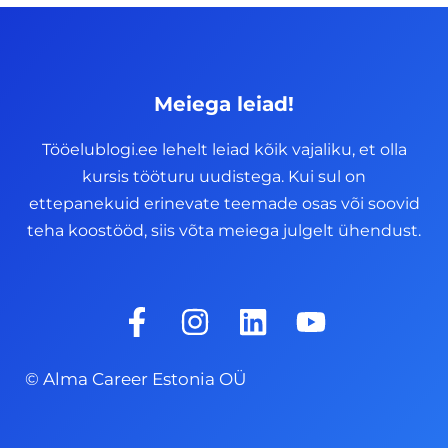
Meiega leiad!
Tööelublogi.ee lehelt leiad kõik vajaliku, et olla
kursis tööturu uudistega. Kui sul on
ettepanekuid erinevate teemade osas või soovid
teha koostööd, siis võta meiega julgelt ühendust.
F
I
L
Y
a
n
i
o
c
s
n
u
© Alma Career Estonia OÜ
e
t
k
t
b
a
e
u