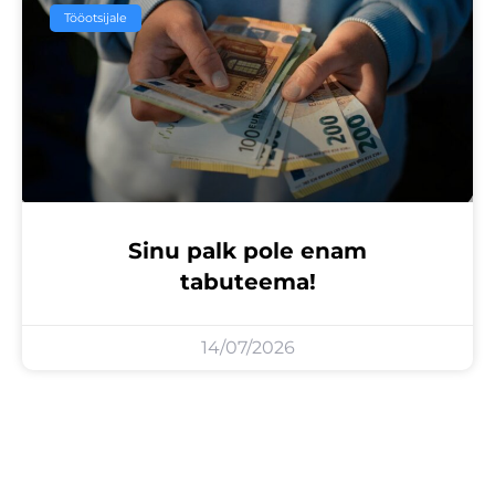
Tööotsijale
Sinu palk pole enam
tabuteema!
14/07/2026