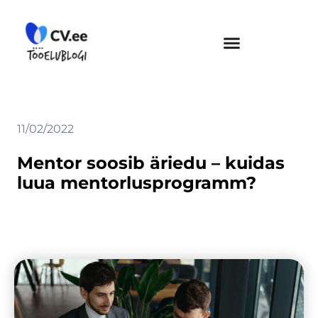
Skip
to
content
11/02/2022
Mentor soosib äriedu – kuidas
luua mentorlusprogramm?