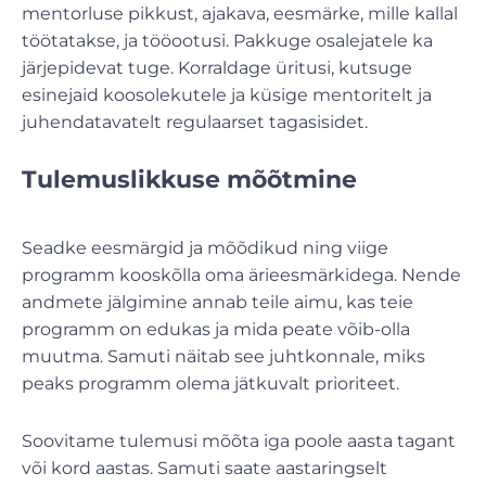
mentorluse pikkust, ajakava, eesmärke, mille kallal
töötatakse, ja tööootusi. Pakkuge osalejatele ka
järjepidevat tuge. Korraldage üritusi, kutsuge
esinejaid koosolekutele ja küsige mentoritelt ja
juhendatavatelt regulaarset tagasisidet.
Tulemuslikkuse mõõtmine
Seadke eesmärgid ja mõõdikud ning viige
programm kooskõlla oma ärieesmärkidega. Nende
andmete jälgimine annab teile aimu, kas teie
programm on edukas ja mida peate võib-olla
muutma. Samuti näitab see juhtkonnale, miks
peaks programm olema jätkuvalt prioriteet.
Soovitame tulemusi mõõta iga poole aasta tagant
või kord aastas. Samuti saate aastaringselt