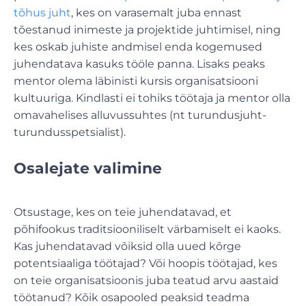
tõhus juht
, kes on varasemalt juba ennast
tõestanud inimeste ja projektide juhtimisel, ning
kes oskab juhiste andmisel enda kogemused
juhendatava kasuks tööle panna. Lisaks peaks
mentor olema läbinisti kursis organisatsiooni
kultuuriga. Kindlasti ei tohiks töötaja ja mentor olla
omavahelises alluvussuhtes (nt turundusjuht-
turundusspetsialist).
Osalejate valimine
Otsustage, kes on teie juhendatavad, et
põhifookus traditsiooniliselt värbamiselt ei kaoks.
Kas juhendatavad võiksid olla uued kõrge
potentsiaaliga töötajad? Või hoopis töötajad, kes
on teie organisatsioonis juba teatud arvu aastaid
töötanud? Kõik osapooled peaksid teadma