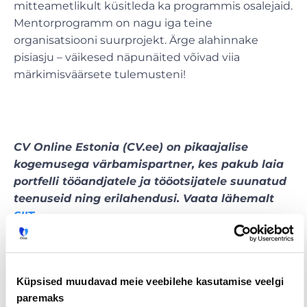
mitteametlikult küsitleda ka programmis osalejaid.
Mentorprogramm on nagu iga teine
organisatsiooni suurprojekt. Ärge alahinnake
pisiasju – väikesed näpunäited võivad viia
märkimisväärsete tulemusteni!
CV Online Estonia (CV.ee) on pikaajalise
kogemusega värbamispartner, kes pakub laia
portfelli tööandjatele ja tööotsijatele suunatud
teenuseid ning erilahendusi. Vaata lähemalt
SIIT
.
Tööpakkumised
€ Avaliku
Kaugtöö ja
Küpsised muudavad meie veebilehe kasutamise veelgi
palgaga töö
kodukontor
paremaks