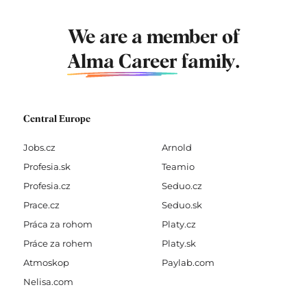
We are a member of
Alma Career
family.
Central Europe
Jobs.cz
Arnold
Profesia.sk
Teamio
Profesia.cz
Seduo.cz
Prace.cz
Seduo.sk
Práca za rohom
Platy.cz
Práce za rohem
Platy.sk
Atmoskop
Paylab.com
Nelisa.com