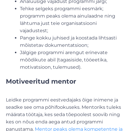
Analüüsige vajadust programmi järgi;
Tehke selgeks programmi eesmärk;
programm peaks olema ainulaadne ning
lähtuma just teie organisatsiooni
vajadustest;
Pange kokku juhised ja koostada lihtsasti
mõistetav dokumentatsioon;
Jälgige programmi arengut erinevate
mõõdikute abil (tagasiside, tööeetika,
motivatsioon, tulemused).
Motiveeritud mentor
Leidke programmi eestvedajaks õige inimene ja
seadke see oma põhifookuseks. Mentoriks tuleks
määrata töötaja, kes seda tõepoolest soovib ning
kes on nõus enda aega antud programmi
panustama.
Mentor peaks olema kompetentne ja