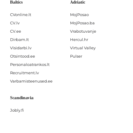
Baltics
Adriatic
CVonline.lt
MojPosao
CV.lv
MojPosao.ba
CV.ee
Vrabotuvanje
Dirbam.It
Hercul.hr
Visidarbi.lv
Virtual Valley
Otsintood.ee
Pulser
Personaloatrankos.lt
Recruitment.lv
Varbamisteenused.ee
Scandinavia
Jobly.fi