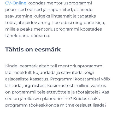
CV-Online
koondas mentorlusprogrammi
peamised eelised ja näpunäited, et äriedu
saavutamine kulgeks lihtsamalt ja tagataks
töötajate pidev areng. Loe edasi ning pane kirja,
millele peaks mentorlusprogrammi koostades
tähelepanu pöörama.
Tähtis on eesmärk
Kindel eesmärk aitab teil mentorlusprogrammi
läbimõeldult kujundada ja saavutada kõigi
asjaosaliste kaasatus. Programmi koostamisel võib
lähtuda järgmistest küsimustest: milline väärtus
on programmil teie ettevõttele ja töötajatele? Kas
see on järelkasvu planeerimine? Kuidas saaks
programm töökeskkonda mitmekesisust lisada?