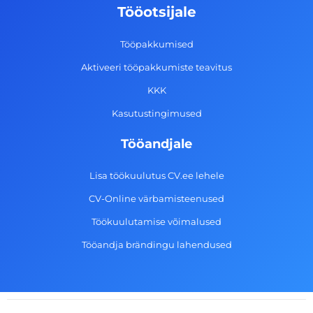
o
g
d
b
Tööotsijale
o
r
i
e
k
a
n
Tööpakkumised
-
m
Aktiveeri tööpakkumiste teavitus
f
KKK
Kasutustingimused
Tööandjale
Lisa töökuulutus CV.ee lehele
CV-Online värbamisteenused
Töökuulutamise võimalused
Tööandja brändingu lahendused