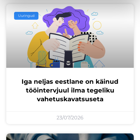
Uuringud
Iga neljas eestlane on käinud
tööintervjuul ilma tegeliku
vahetuskavatsuseta
23/07/2026