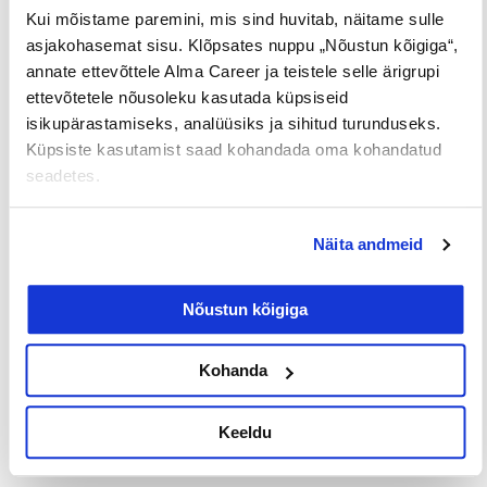
Palk alates
Lisateenimise
Töö
Kui mõistame paremini, mis sind huvitab, näitame sulle
2500€
võimalus
noortele
asjakohasemat sisu. Klõpsates nuppu „Nõustun kõigiga“,
annate ettevõttele Alma Career ja teistele selle ärigrupi
ettevõtetele nõusoleku kasutada küpsiseid
Jaga postitust
isikupärastamiseks, analüüsiks ja sihitud turunduseks.
Küpsiste kasutamist saad kohandada oma kohandatud
seadetes.
Prev
Nex
Näita andmeid
EELMINE
JÄRGMINE
Nõustun kõigiga
Kohanda
Loe lisaks
Keeldu