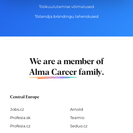
Töökuulutamise võimalused
Tööandja brändingu lahendused
We are a member of
Alma Career
family.
Central Europe
Jobs.cz
Arnold
Profesia.sk
Teamio
Profesia.cz
Seduo.cz