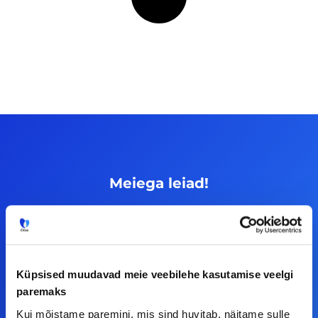
Meiega leiad!
Tööelublogi.ee lehelt leiad kõik vajaliku, et olla
kursis tööturu uudistega. Kui sul on
ettepanekuid erinevate teemade osas või soovid
teha koostööd, siis võta meiega julgelt ühendust.
Küpsised muudavad meie veebilehe kasutamise veelgi
paremaks
Kui mõistame paremini, mis sind huvitab, näitame sulle