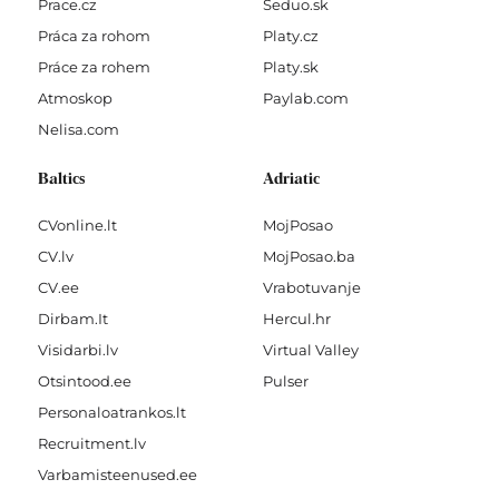
Prace.cz
Seduo.sk
Práca za rohom
Platy.cz
Práce za rohem
Platy.sk
Atmoskop
Paylab.com
Nelisa.com
Baltics
Adriatic
CVonline.lt
MojPosao
CV.lv
MojPosao.ba
CV.ee
Vrabotuvanje
Dirbam.It
Hercul.hr
Visidarbi.lv
Virtual Valley
Otsintood.ee
Pulser
Personaloatrankos.lt
Recruitment.lv
Varbamisteenused.ee