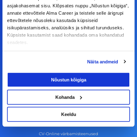
F
I
L
Y
asjakohasemat sisu. Klõpsates nuppu „Nõustun kõigiga“,
a
n
i
o
annate ettevõttele Alma Career ja teistele selle ärigrupi
c
s
n
u
ettevõtetele nõusoleku kasutada küpsiseid
© Alma Career Estonia OÜ
isikupärastamiseks, analüüsiks ja sihitud turunduseks.
e
t
k
t
Küpsiste kasutamist saad kohandada oma kohandatud
b
a
e
u
seadetes.
o
g
d
b
Tööotsijale
o
r
i
e
Näita andmeid
k
a
n
Tööpakkumised
-
m
Aktiveeri tööpakkumiste teavitus
Nõustun kõigiga
f
KKK
Kasutustingimused
Kohanda
Tööandjale
Keeldu
Lisa töökuulutus CV.ee lehele
CV-Online värbamisteenused