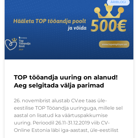
ÄRIBLOGI
TOP tööandja uuring on alanud!
Aeg selgitada välja parimad
26. novembrist alustab CV.ee taas üle-
eestilise TOP Tööandja uuringuga, millele sel
aastal on lisatud ka väärtuspakkumise
uuring. Perioodil 26.11-31.12.2019 viib CV-
Online Estonia läbi iga-aastast, üle-eestilist