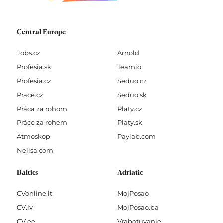
Central Europe
Jobs.cz
Arnold
Profesia.sk
Teamio
Profesia.cz
Seduo.cz
Prace.cz
Seduo.sk
Práca za rohom
Platy.cz
Práce za rohem
Platy.sk
Atmoskop
Paylab.com
Nelisa.com
Baltics
Adriatic
CVonline.lt
MojPosao
CV.lv
MojPosao.ba
CV.ee
Vrabotuvanje