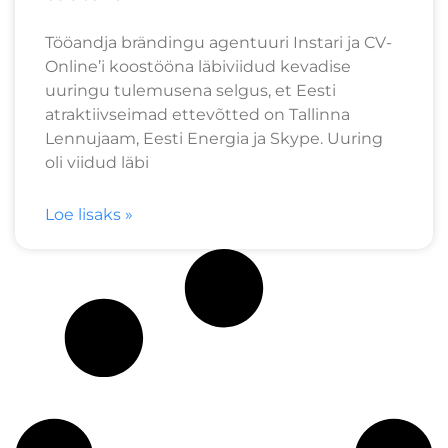
Tööandja brändingu agentuuri Instari ja CV-
Online’i koostööna läbiviidud kevadise
uuringu tulemusena selgus, et Eesti
atraktiivseimad ettevõtted on Tallinna
Lennujaam, Eesti Energia ja Skype. Uuring
oli viidud läbi
Loe lisaks »