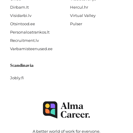
Dirbam.It
Hercul.hr
Visidarbi.lv
Virtual Valley
Otsintood.ee
Pulser
Personaloatrankos.lt
Recruitment.lv
Varbamisteenused.ee
Scandinavia
Jobly.fi
A better world of work for
everyone
.