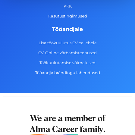
f
KKK
Kasutustingimused
Tööandjale
Lisa töökuulutus CV.ee lehele
CV-Online värbamisteenused
Töökuulutamise võimalused
Tööandja brändingu lahendused
We are a member of
Alma Career
family.