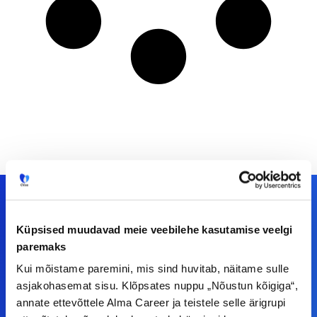
Küpsised muudavad meie veebilehe kasutamise veelgi
Meiega leiad!
paremaks
Kui mõistame paremini, mis sind huvitab, näitame sulle
Tööelublogi.ee lehelt leiad kõik vajaliku, et olla
asjakohasemat sisu. Klõpsates nuppu „Nõustun kõigiga“,
kursis tööturu uudistega. Kui sul on
annate ettevõttele Alma Career ja teistele selle ärigrupi
ettepanekuid erinevate teemade osas või soovid