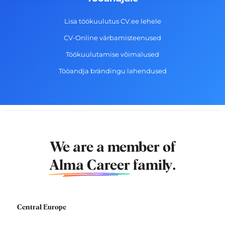
Lisa töökuulutus CV.ee lehele
CV-Online värbamisteenused
Töökuulutamise võimalused
Tööandja brändingu lahendused
We are a member of
Alma Career
family.
Central Europe