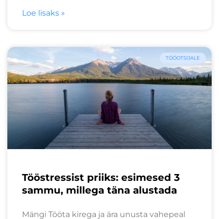
Loe lisaks »
TÖÖOTSIJALE
Tööstressist priiks: esimesed 3
sammu, millega täna alustada
Mängi Tööta kirega ja ära unusta vahepeal