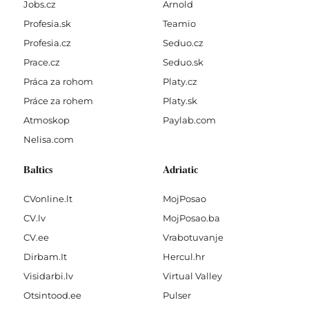
Jobs.cz
Arnold
Profesia.sk
Teamio
Profesia.cz
Seduo.cz
Prace.cz
Seduo.sk
Práca za rohom
Platy.cz
Práce za rohem
Platy.sk
Atmoskop
Paylab.com
Nelisa.com
Baltics
Adriatic
CVonline.lt
MojPosao
CV.lv
MojPosao.ba
CV.ee
Vrabotuvanje
Dirbam.It
Hercul.hr
Visidarbi.lv
Virtual Valley
Otsintood.ee
Pulser