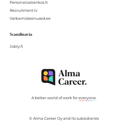
Personaloatrankos.lt
Recruitment.lv
Varbamisteenused.ee
Scandinavia
Jobly.fi
A better world of work for
everyone
.
© Alma Career Oy and its subsidiaries