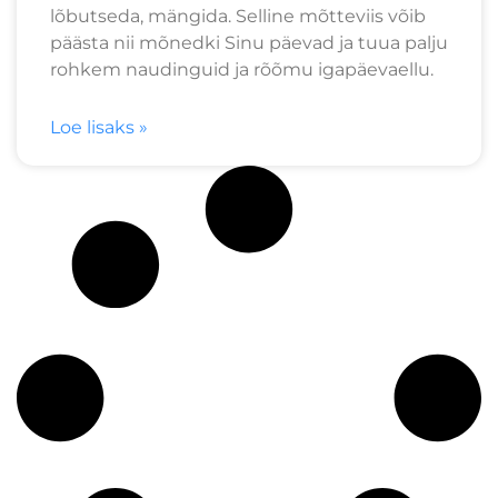
lõbutseda, mängida. Selline mõtteviis võib
päästa nii mõnedki Sinu päevad ja tuua palju
rohkem naudinguid ja rõõmu igapäevaellu.
Loe lisaks »