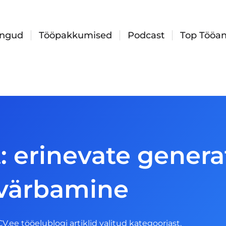
ingud
Tööpakkumised
Podcast
Top Tööan
: erinevate gener
värbamine
 CV.ee tööelublogi artiklid valitud kategooriast.