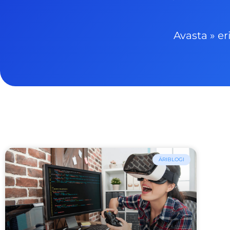
Avasta
»
er
ÄRIBLOGI