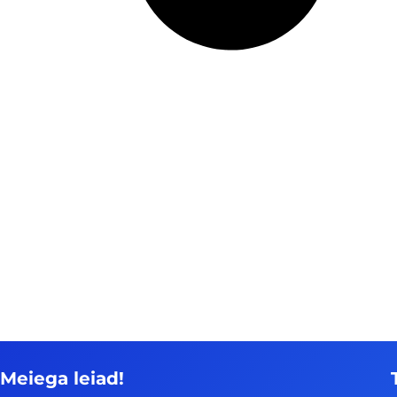
Meiega leiad!