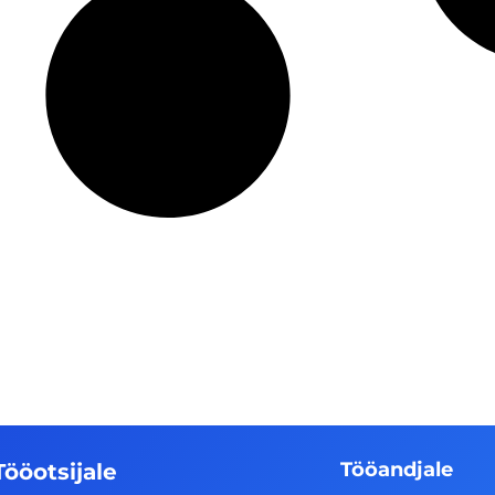
Tööandjale
Tööotsijale