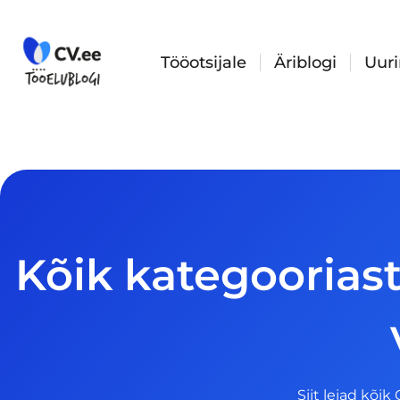
Skip
to
content
Tööotsijale
Äriblogi
Uur
Kõik kategooriast
Siit leiad kõik