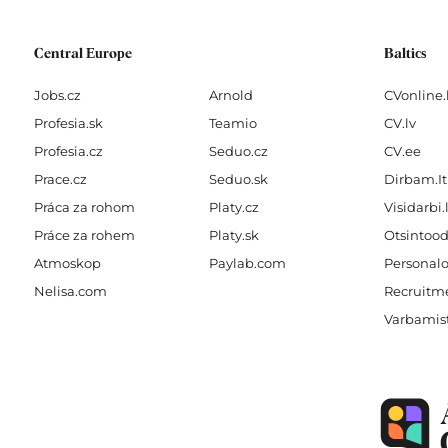
f
Central Europe
Baltics
Jobs.cz
Arnold
CVonline.
Profesia.sk
Teamio
CV.lv
Profesia.cz
Seduo.cz
CV.ee
Prace.cz
Seduo.sk
Dirbam.It
Práca za rohom
Platy.cz
Visidarbi.
Práce za rohem
Platy.sk
Otsintood
Atmoskop
Paylab.com
Personalo
Nelisa.com
Recruitme
Varbamis