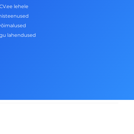
CV.ee lehele
misteenused
võimalused
ngu lahendused