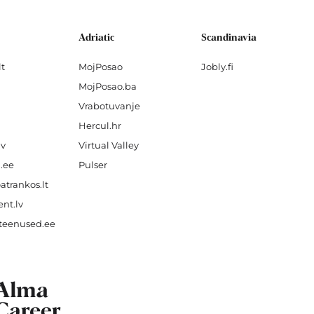
Adriatic
Scandinavia
lt
MojPosao
Jobly.fi
MojPosao.ba
Vrabotuvanje
Hercul.hr
lv
Virtual Valley
.ee
Pulser
atrankos.lt
nt.lv
teenused.ee