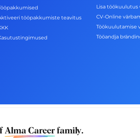
Lisa töökuulutus 
Tööpakkumised
CV-Online värba
Aktiveeri tööpakkumiste teavitus
Töökuulutamise 
KKK
Tööandja brändi
Kasutustingimused
of
Alma Career
family.