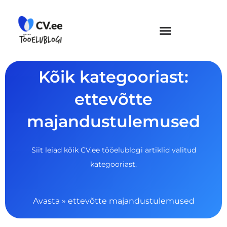
Skip
to
content
Kõik kategooriast:
ettevõtte
majandustulemused
Siit leiad kõik CV.ee tööelublogi artiklid valitud
kategooriast.
Avasta
»
ettevõtte majandustulemused