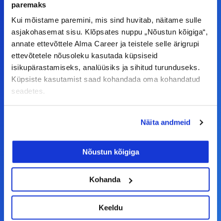
ettepanekuid erinevate teemade osas või soovid
paremaks
teha koostööd, siis võta meiega julgelt ühendust.
Kui mõistame paremini, mis sind huvitab, näitame sulle
asjakohasemat sisu. Klõpsates nuppu „Nõustun kõigiga“,
annate ettevõttele Alma Career ja teistele selle ärigrupi
F
I
L
Y
ettevõtetele nõusoleku kasutada küpsiseid
a
n
i
o
isikupärastamiseks, analüüsiks ja sihitud turunduseks.
c
s
n
u
Küpsiste kasutamist saad kohandada oma kohandatud
© Alma Career Estonia OÜ
e
t
k
t
seadetes.
b
a
e
u
o
g
d
b
Näita andmeid
Tööotsijale
o
r
i
e
k
a
n
Nõustun kõigiga
Tööpakkumised
-
m
Aktiveeri tööpakkumiste teavitus
f
Kohanda
KKK
Kasutustingimused
Keeldu