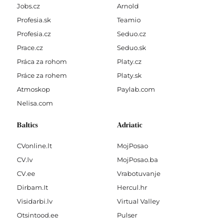
Jobs.cz
Arnold
Profesia.sk
Teamio
Profesia.cz
Seduo.cz
Prace.cz
Seduo.sk
Práca za rohom
Platy.cz
Práce za rohem
Platy.sk
Atmoskop
Paylab.com
Nelisa.com
Baltics
Adriatic
CVonline.lt
MojPosao
CV.lv
MojPosao.ba
CV.ee
Vrabotuvanje
Dirbam.It
Hercul.hr
Visidarbi.lv
Virtual Valley
Otsintood.ee
Pulser