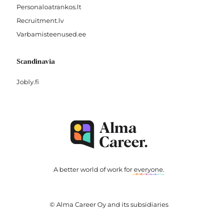
Personaloatrankos.lt
Recruitment.lv
Varbamisteenused.ee
Scandinavia
Jobly.fi
A better world of work for
everyone
.
© Alma Career Oy and its subsidiaries