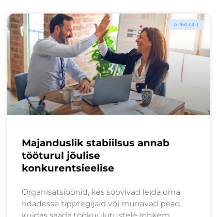
ÄRIBLOGI
Majanduslik stabiilsus annab
tööturul jõulise
konkurentsieelise
Organisatsioonid, kes soovivad leida oma
ridadesse tipptegijaid või murravad pead,
kuidas saada töökuulutustele rohkem