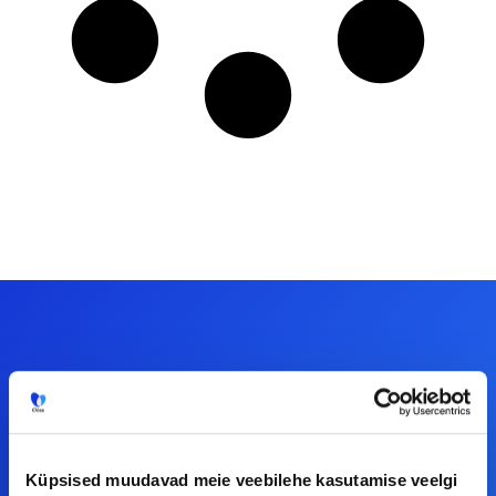
Meiega leiad!
Tööelublogi.ee lehelt leiad kõik vajaliku, et olla
kursis tööturu uudistega. Kui sul on
Küpsised muudavad meie veebilehe kasutamise veelgi