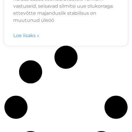
vastuseid, seisavad silmitsi uue olukorraga:
ettevõtte majanduslik stabiilsus on
muutunud üleöö
Loe lisaks »