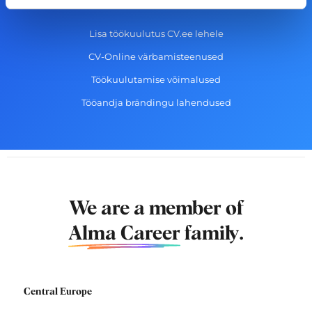
Tööandjale
Lisa töökuulutus CV.ee lehele
CV-Online värbamisteenused
Töökuulutamise võimalused
Tööandja brändingu lahendused
We are a member of
Alma Career
family.
Central Europe