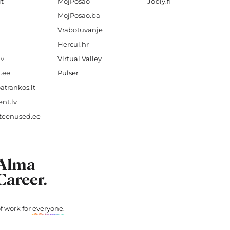
lt
MojPosao
Jobly.fi
MojPosao.ba
Vrabotuvanje
Hercul.hr
lv
Virtual Valley
.ee
Pulser
atrankos.lt
nt.lv
teenused.ee
f work for
everyone
.