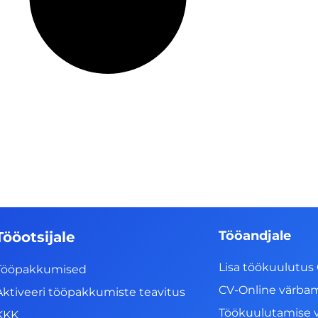
Tööandjale
Tööotsijale
Lisa töökuulutus 
Tööpakkumised
CV-Online värba
Aktiveeri tööpakkumiste teavitus
Töökuulutamise 
KKK