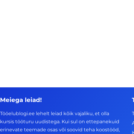
Meiega leiad!
Tööelublogi.ee lehelt leiad kõik vajaliku, et olla
kursis tööturu uudistega. Kui sul on ettepanekuid
erinevate teemade osas või soovid teha koostööd,