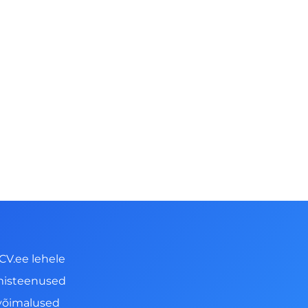
CV.ee lehele
misteenused
võimalused