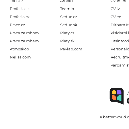
Jobs.cz
Arnold
CVonline.
Profesia.sk
Teamio
CV.lv
Profesia.cz
Seduo.cz
CV.ee
Prace.cz
Seduo.sk
Dirbam.It
Práca za rohom
Platy.cz
Visidarbi.
Práce za rohem
Platy.sk
Otsintood
Atmoskop
Paylab.com
Personalo
Nelisa.com
Recruitme
Varbamis
A better world o