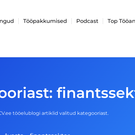
ingud
Tööpakkumised
Podcast
Top Tööan
oriast: finantssek
 CV.ee tööelublogi artiklid valitud kategooriast.