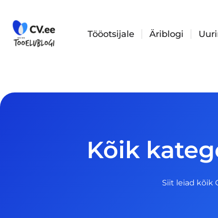
Skip
to
content
Tööotsijale
Äriblogi
Uur
Kõik katego
Siit leiad kõik