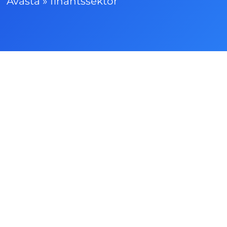
Avasta
»
finantssektor