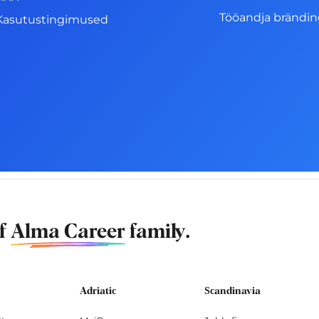
Tööandja brändi
Kasutustingimused
of
Alma Career
family.
Adriatic
Scandinavia