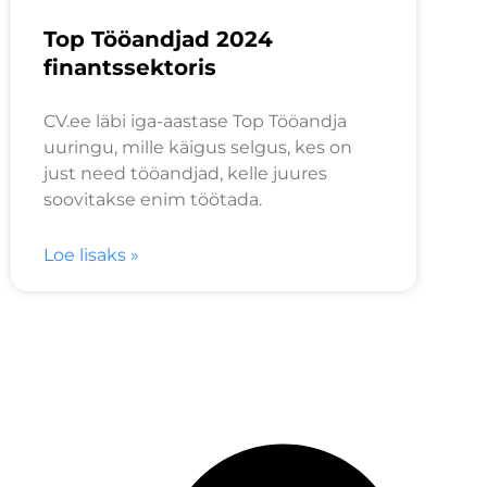
Top Tööandjad 2024
finantssektoris
CV.ee läbi iga-aastase Top Tööandja
uuringu, mille käigus selgus, kes on
just need tööandjad, kelle juures
soovitakse enim töötada.
Loe lisaks »