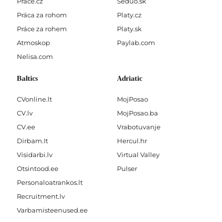
Prace.cz
Seduo.sk
Práca za rohom
Platy.cz
Práce za rohem
Platy.sk
Atmoskop
Paylab.com
Nelisa.com
Baltics
Adriatic
CVonline.lt
MojPosao
CV.lv
MojPosao.ba
CV.ee
Vrabotuvanje
Dirbam.It
Hercul.hr
Visidarbi.lv
Virtual Valley
Otsintood.ee
Pulser
Personaloatrankos.lt
Recruitment.lv
Varbamisteenused.ee