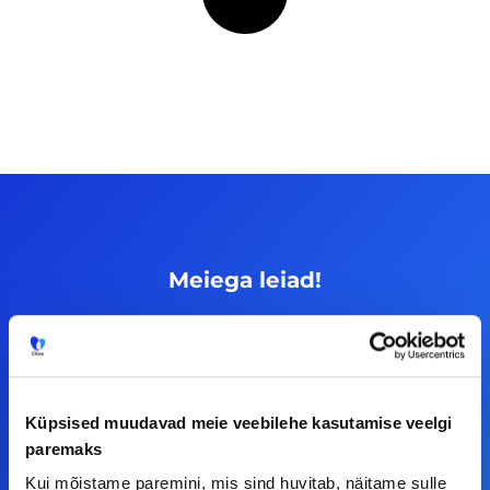
Meiega leiad!
Tööelublogi.ee lehelt leiad kõik vajaliku, et olla
kursis tööturu uudistega. Kui sul on
ettepanekuid erinevate teemade osas või soovid
teha koostööd, siis võta meiega julgelt ühendust.
Küpsised muudavad meie veebilehe kasutamise veelgi
paremaks
Kui mõistame paremini, mis sind huvitab, näitame sulle