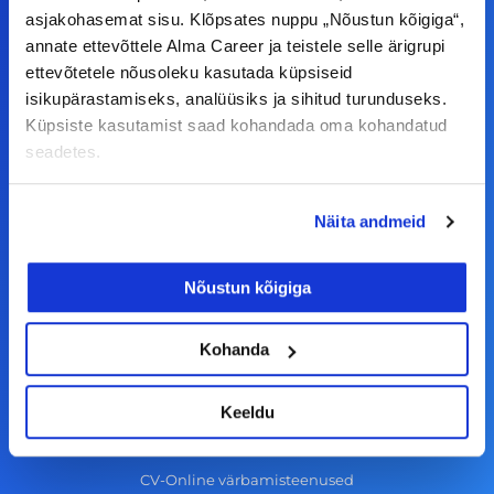
F
I
L
Y
asjakohasemat sisu. Klõpsates nuppu „Nõustun kõigiga“,
a
n
i
o
annate ettevõttele Alma Career ja teistele selle ärigrupi
c
s
n
u
ettevõtetele nõusoleku kasutada küpsiseid
© Alma Career Estonia OÜ
e
t
k
t
isikupärastamiseks, analüüsiks ja sihitud turunduseks.
Küpsiste kasutamist saad kohandada oma kohandatud
b
a
e
u
seadetes.
o
g
d
b
Tööotsijale
o
r
i
e
Näita andmeid
k
a
n
Tööpakkumised
-
m
Aktiveeri tööpakkumiste teavitus
Nõustun kõigiga
f
KKK
Kasutustingimused
Kohanda
Tööandjale
Keeldu
Lisa töökuulutus CV.ee lehele
CV-Online värbamisteenused