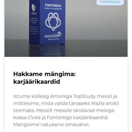
TÖÖOTSIJALE
Hakkame mängima:
karjäärikaardid
Istume kolleeg Antoniga TopStudy messil ja
mõtlesime, mida valida tänaseks Nipila artikli
teemaks. Messilt messile rändavad meiega
kaasa CV.ee ja Fonterego karjäärikaardid.
Mängisime natukene omavahel,