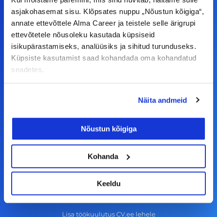
asjakohasemat sisu. Klõpsates nuppu „Nõustun kõigiga“,
F
I
L
Y
annate ettevõttele Alma Career ja teistele selle ärigrupi
a
n
i
o
ettevõtetele nõusoleku kasutada küpsiseid
isikupärastamiseks, analüüsiks ja sihitud turunduseks.
c
s
n
u
Küpsiste kasutamist saad kohandada oma kohandatud
© Alma Career Estonia OÜ
e
t
k
t
seadetes.
b
a
e
u
o
g
d
b
Tööotsijale
Näita andmeid
o
r
i
e
k
a
n
Tööpakkumised
Nõustun kõigiga
-
m
Aktiveeri tööpakkumiste teavitus
f
KKK
Kohanda
Kasutustingimused
Keeldu
Tööandjale
Lisa töökuulutus CV.ee lehele