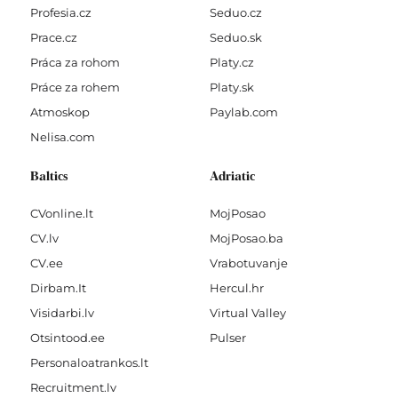
Profesia.cz
Seduo.cz
Prace.cz
Seduo.sk
Práca za rohom
Platy.cz
Práce za rohem
Platy.sk
Atmoskop
Paylab.com
Nelisa.com
Baltics
Adriatic
CVonline.lt
MojPosao
CV.lv
MojPosao.ba
CV.ee
Vrabotuvanje
Dirbam.It
Hercul.hr
Visidarbi.lv
Virtual Valley
Otsintood.ee
Pulser
Personaloatrankos.lt
Recruitment.lv