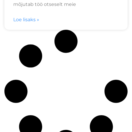
mõjutab töö otseselt meie
Loe lisaks »