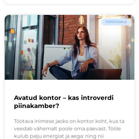
TÖÖOTSIJALE
Avatud kontor – kas introverdi
piinakamber?
Töötava inimese jaoks on kontor koht, kus ta
veedab vähemalt poole oma päevast. Tööle
kulub palju energiat ja aega: ning nii