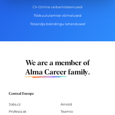
CV-Online värbamisteenused
Töökuulutamise võimalused
Tööandja brändingu lahendused
We are a member of
Alma Career
family.
Central Europe
Jobs.cz
Arnold
Profesia.sk
Teamio