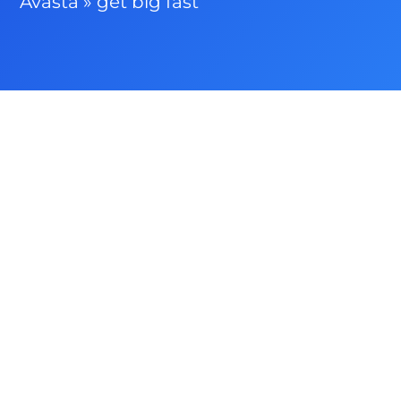
Avasta
»
get big fast