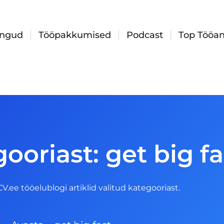
ingud
Tööpakkumised
Podcast
Top Tööan
ooriast: get big fa
 CV.ee tööelublogi artiklid valitud kategooriast.