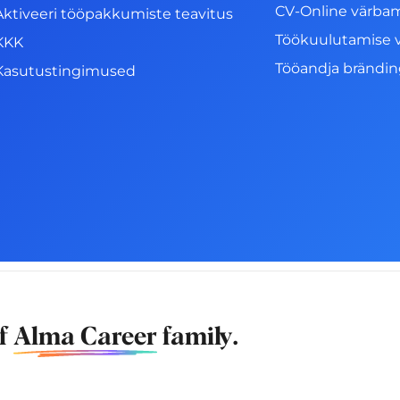
CV-Online värba
Aktiveeri tööpakkumiste teavitus
Töökuulutamise 
KKK
Tööandja brändi
Kasutustingimused
of
Alma Career
family.