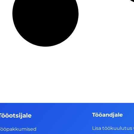
Tööandjale
Tööotsijale
Lisa töökuulutus 
Tööpakkumised