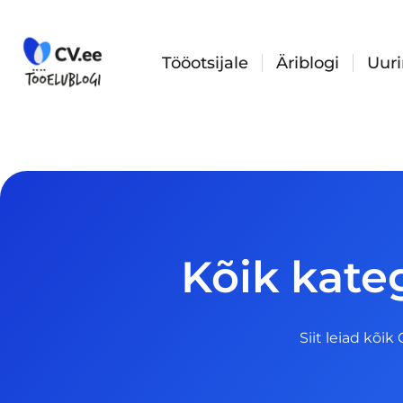
Skip
to
content
Tööotsijale
Äriblogi
Uur
Kõik kateg
Siit leiad kõik