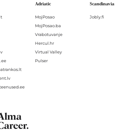
Adriatic
Scandinavia
lt
MojPosao
Jobly.fi
MojPosao.ba
Vrabotuvanje
Hercul.hr
lv
Virtual Valley
.ee
Pulser
atrankos.lt
nt.lv
teenused.ee