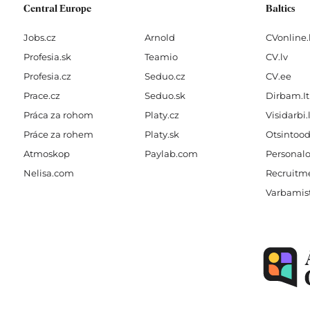
Central Europe
Baltics
Jobs.cz
Arnold
CVonline.
Profesia.sk
Teamio
CV.lv
Profesia.cz
Seduo.cz
CV.ee
Prace.cz
Seduo.sk
Dirbam.It
Práca za rohom
Platy.cz
Visidarbi.
Práce za rohem
Platy.sk
Otsintood
Atmoskop
Paylab.com
Personalo
Nelisa.com
Recruitme
Varbamis