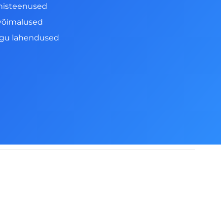
misteenused
võimalused
ngu lahendused