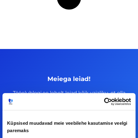
Meiega leiad!
Tööelublogi.ee lehelt leiad kõik vajaliku, et olla
kursis tööturu uudistega. Kui sul on
ettepanekuid erinevate teemade osas või soovid
teha koostööd, siis võta meiega julgelt ühendust.
Küpsised muudavad meie veebilehe kasutamise veelgi
paremaks