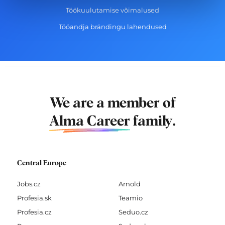
Töökuulutamise võimalused
Tööandja brändingu lahendused
We are a member of
Alma Career
family.
Central Europe
Jobs.cz
Arnold
Profesia.sk
Teamio
Profesia.cz
Seduo.cz