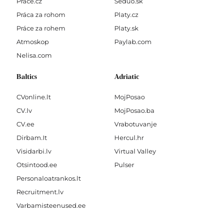
Prace.cz
Seduo.sk
Práca za rohom
Platy.cz
Práce za rohem
Platy.sk
Atmoskop
Paylab.com
Nelisa.com
Baltics
Adriatic
CVonline.lt
MojPosao
CV.lv
MojPosao.ba
CV.ee
Vrabotuvanje
Dirbam.It
Hercul.hr
Visidarbi.lv
Virtual Valley
Otsintood.ee
Pulser
Personaloatrankos.lt
Recruitment.lv
Varbamisteenused.ee