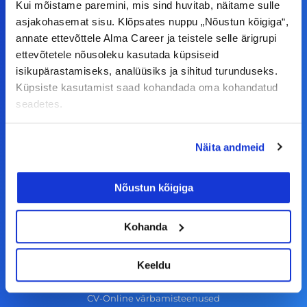
F
I
L
Y
Kui mõistame paremini, mis sind huvitab, näitame sulle
a
n
i
o
asjakohasemat sisu. Klõpsates nuppu „Nõustun kõigiga“,
annate ettevõttele Alma Career ja teistele selle ärigrupi
c
s
n
u
ettevõtetele nõusoleku kasutada küpsiseid
© Alma Career Estonia OÜ
e
t
k
t
isikupärastamiseks, analüüsiks ja sihitud turunduseks.
b
a
e
u
Küpsiste kasutamist saad kohandada oma kohandatud
o
g
d
b
seadetes.
Tööotsijale
o
r
i
e
k
a
n
Näita andmeid
Tööpakkumised
-
m
Aktiveeri tööpakkumiste teavitus
f
Nõustun kõigiga
KKK
Kasutustingimused
Kohanda
Tööandjale
Keeldu
Lisa töökuulutus CV.ee lehele
CV-Online värbamisteenused