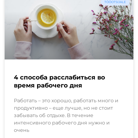
TÖÖOTSIJALE
4 способа расслабиться во
время рабочего дня
Работать – это хорошо, работать много и
продуктивно – еще лучше, но не стоит
забывать об отдыхе. В течение
интенсивного рабочего дня нужно и
очень