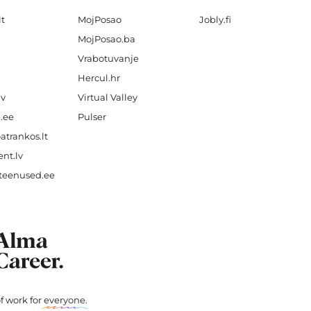
lt
MojPosao
Jobly.fi
MojPosao.ba
Vrabotuvanje
Hercul.hr
lv
Virtual Valley
.ee
Pulser
atrankos.lt
nt.lv
teenused.ee
f work for
everyone
.