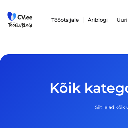
Skip
to
content
Tööotsijale
Äriblogi
Uur
Kõik katego
Siit leiad kõik