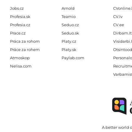
Jobs.cz
Arnold
CVonline.
Profesia.sk
Teamio
CV.lv
Profesia.cz
Seduo.cz
CV.ee
Prace.cz
Seduo.sk
Dirbam.It
Práca za rohom
Platy.cz
Visidarbi.
Práce za rohem
Platy.sk
Otsintood
Atmoskop
Paylab.com
Personalo
Nelisa.com
Recruitme
Varbamis
A better world o