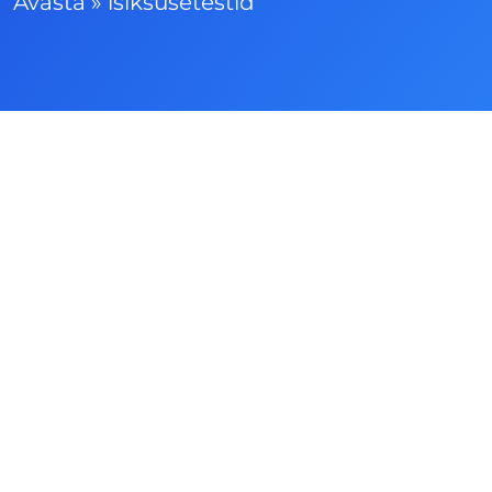
Avasta
»
isiksusetestid