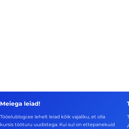
Meiega leiad!
Tööelublogi.ee lehelt leiad kõik vajaliku, et olla
kursis tööturu uudistega. Kui sul on ettepanekuid