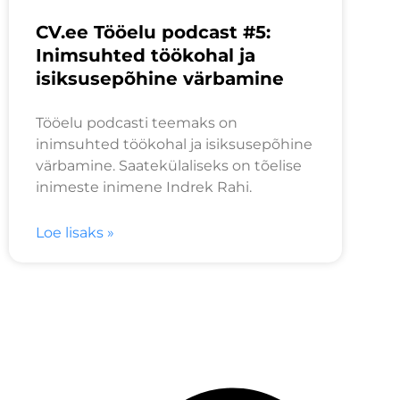
CV.ee Tööelu podcast #5:
Inimsuhted töökohal ja
isiksusepõhine värbamine
Tööelu podcasti teemaks on
inimsuhted töökohal ja isiksusepõhine
värbamine. Saatekülaliseks on tõelise
inimeste inimene Indrek Rahi.
Loe lisaks »