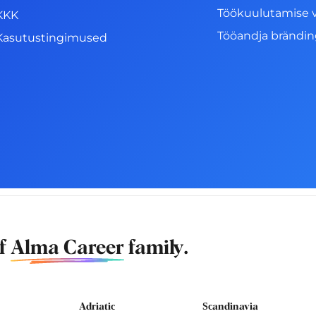
Töökuulutamise 
KKK
Tööandja brändi
Kasutustingimused
of
Alma Career
family.
Adriatic
Scandinavia