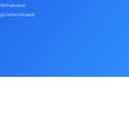
võimalused
ngu lahendused