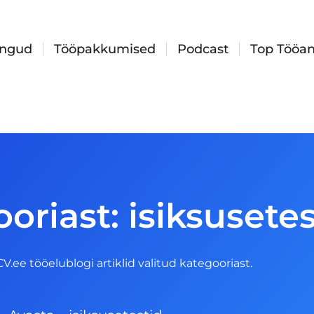
ingud
Tööpakkumised
Podcast
Top Tööan
oriast: isiksusetes
 CV.ee tööelublogi artiklid valitud kategooriast.