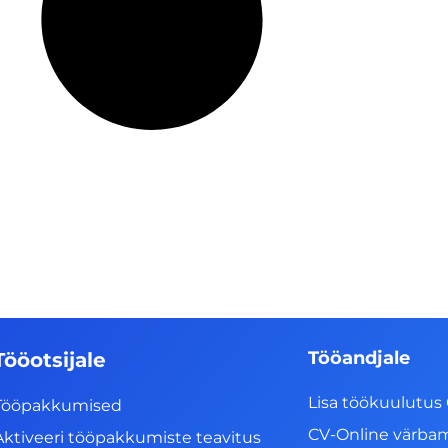
Tööandjale
Tööotsijale
Lisa töökuulutus 
Tööpakkumised
CV-Online värba
Aktiveeri tööpakkumiste teavitus