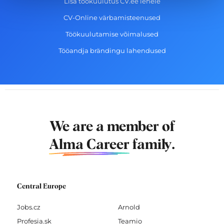
Lisa töökuulutus CV.ee lehele
CV-Online värbamisteenused
Töökuulutamise võimalused
Tööandja brändingu lahendused
We are a member of
Alma Career
family.
Central Europe
Jobs.cz
Arnold
Profesia.sk
Teamio