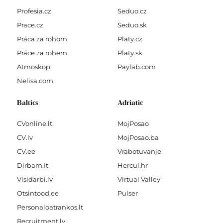
Profesia.cz
Seduo.cz
Prace.cz
Seduo.sk
Práca za rohom
Platy.cz
Práce za rohem
Platy.sk
Atmoskop
Paylab.com
Nelisa.com
Baltics
Adriatic
CVonline.lt
MojPosao
CV.lv
MojPosao.ba
CV.ee
Vrabotuvanje
Dirbam.It
Hercul.hr
Visidarbi.lv
Virtual Valley
Otsintood.ee
Pulser
Personaloatrankos.lt
Recruitment.lv