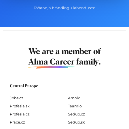
Tööandja brändingu lahendused
We are a member of
Alma Career
family.
Central Europe
Jobs.cz
Arnold
Profesia.sk
Teamio
Profesia.cz
Seduo.cz
Prace.cz
Seduo.sk