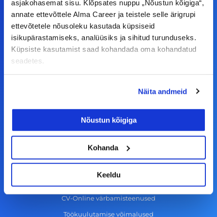
a
n
i
o
asjakohasemat sisu. Klõpsates nuppu „Nõustun kõigiga“,
annate ettevõttele Alma Career ja teistele selle ärigrupi
c
s
n
u
ettevõtetele nõusoleku kasutada küpsiseid
© Alma Career Estonia OÜ
e
t
k
t
isikupärastamiseks, analüüsiks ja sihitud turunduseks.
b
a
e
u
Küpsiste kasutamist saad kohandada oma kohandatud
o
g
d
b
seadetes.
Tööotsijale
o
r
i
e
k
a
n
Näita andmeid
Tööpakkumised
-
m
Aktiveeri tööpakkumiste teavitus
f
Nõustun kõigiga
KKK
Kasutustingimused
Kohanda
Tööandjale
Keeldu
Lisa töökuulutus CV.ee lehele
CV-Online värbamisteenused
Töökuulutamise võimalused