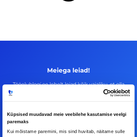
Meiega leiad!
Tööelublogi.ee lehelt leiad kõik vajaliku, et olla
kursis tööturu uudistega. Kui sul on
ettepanekuid erinevate teemade osas või soovid
teha koostööd, siis võta meiega julgelt ühendust.
Küpsised muudavad meie veebilehe kasutamise veelgi
paremaks
F
I
L
Y
Kui mõistame paremini, mis sind huvitab, näitame sulle