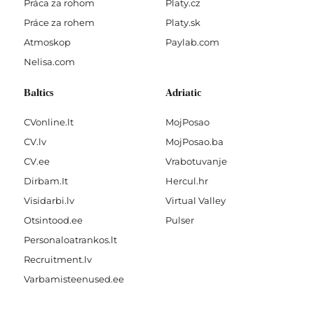
Práca za rohom
Platy.cz
Práce za rohem
Platy.sk
Atmoskop
Paylab.com
Nelisa.com
Baltics
Adriatic
CVonline.lt
MojPosao
CV.lv
MojPosao.ba
CV.ee
Vrabotuvanje
Dirbam.It
Hercul.hr
Visidarbi.lv
Virtual Valley
Otsintood.ee
Pulser
Personaloatrankos.lt
Recruitment.lv
Varbamisteenused.ee