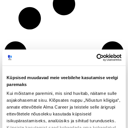
Küpsised muudavad meie veebilehe kasutamise veelgi
paremaks
Kui mõistame paremini, mis sind huvitab, näitame sulle
asjakohasemat sisu. Klõpsates nuppu „Nõustun kõigiga“,
annate ettevõttele Alma Career ja teistele selle ärigrupi
ettevõtetele nõusoleku kasutada küpsiseid
isikupärastamiseks, analüüsiks ja sihitud turunduseks.
Küpsiste kasutamist saad kohandada oma kohandatud