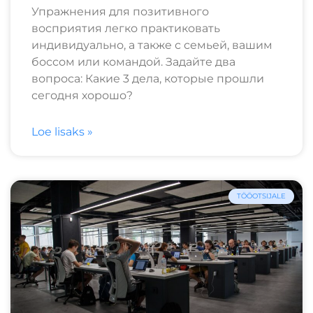
Упражнения для позитивного
восприятия легко практиковать
индивидуально, а также с семьей, вашим
боссом или командой. Задайте два
вопроса: Какие 3 дела, которые прошли
сегодня хорошо?
Loe lisaks »
TÖÖOTSIJALE