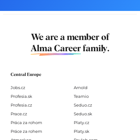
We are a member of
Alma Career
family.
Central Europe
Jobs.cz
Arnold
Profesia.sk
Teamio
Profesia.cz
Seduo.cz
Prace.cz
Seduo.sk
Práca za rohom
Platy.cz
Práce za rohem
Platy.sk