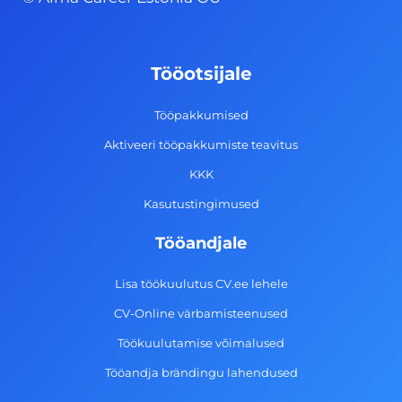
e
t
k
t
b
a
e
u
o
g
d
b
Tööotsijale
o
r
i
e
k
a
n
Tööpakkumised
-
m
Aktiveeri tööpakkumiste teavitus
f
KKK
Kasutustingimused
Tööandjale
Lisa töökuulutus CV.ee lehele
CV-Online värbamisteenused
Töökuulutamise võimalused
Tööandja brändingu lahendused