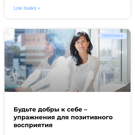
Loe lisaks »
TÖÖOTSIJALE
Будьте добры к себе –
упражнения для позитивного
восприятия