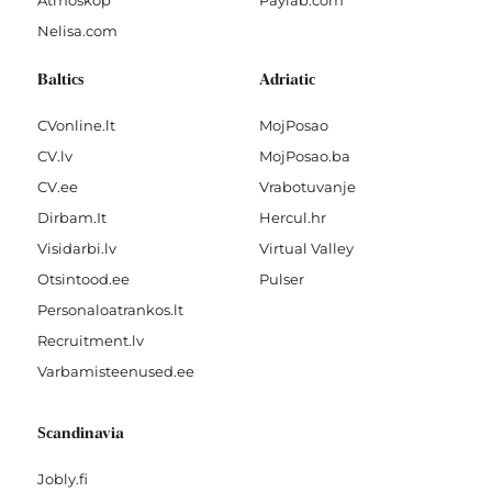
Atmoskop
Paylab.com
Nelisa.com
Baltics
Adriatic
CVonline.lt
MojPosao
CV.lv
MojPosao.ba
CV.ee
Vrabotuvanje
Dirbam.It
Hercul.hr
Visidarbi.lv
Virtual Valley
Otsintood.ee
Pulser
Personaloatrankos.lt
Recruitment.lv
Varbamisteenused.ee
Scandinavia
Jobly.fi