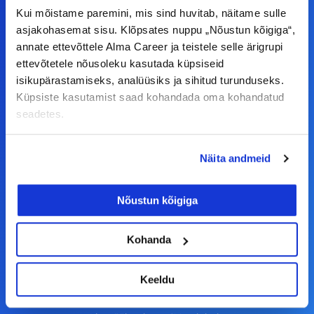
Kui mõistame paremini, mis sind huvitab, näitame sulle
asjakohasemat sisu. Klõpsates nuppu „Nõustun kõigiga“,
F
I
L
Y
annate ettevõttele Alma Career ja teistele selle ärigrupi
a
n
i
o
ettevõtetele nõusoleku kasutada küpsiseid
c
s
n
u
isikupärastamiseks, analüüsiks ja sihitud turunduseks.
© Alma Career Estonia OÜ
Küpsiste kasutamist saad kohandada oma kohandatud
e
t
k
t
seadetes.
b
a
e
u
o
g
d
b
Tööotsijale
Näita andmeid
o
r
i
e
k
a
n
Tööpakkumised
Nõustun kõigiga
-
m
Aktiveeri tööpakkumiste teavitus
f
KKK
Kohanda
Kasutustingimused
Keeldu
Tööandjale