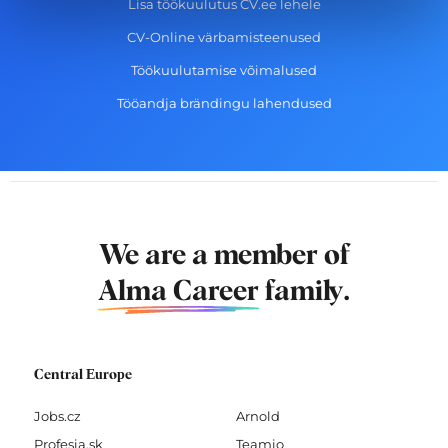
Lisa töökuulutus CV.ee lehele
CV-Online värbamisteenused
Töökuulutamise võimalused
Tööandja brändingu lahendused
We are a member of
Alma Career
family.
Central Europe
Jobs.cz
Arnold
Profesia.sk
Teamio