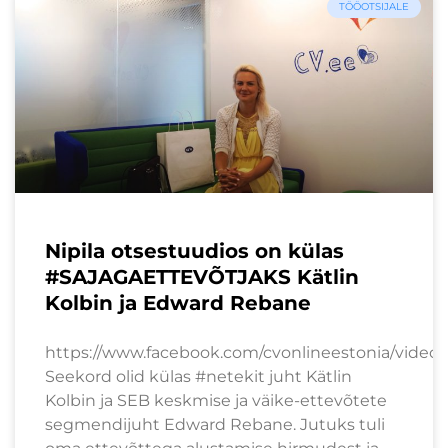
TÖÖOTSIJALE
Nipila otsestuudios on külas
#SAJAGAETTEVÕTJAKS Kätlin
Kolbin ja Edward Rebane
https://www.facebook.com/cvonlineestonia/video
Seekord olid külas #netekit juht Kätlin
Kolbin ja SEB keskmise ja väike-ettevõtete
segmendijuht Edward Rebane. Jutuks tuli