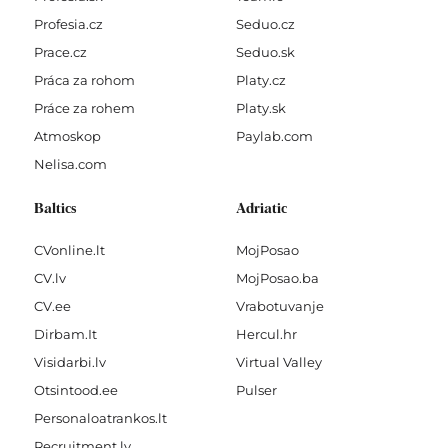
Profesia.cz
Seduo.cz
Prace.cz
Seduo.sk
Práca za rohom
Platy.cz
Práce za rohem
Platy.sk
Atmoskop
Paylab.com
Nelisa.com
Baltics
Adriatic
CVonline.lt
MojPosao
CV.lv
MojPosao.ba
CV.ee
Vrabotuvanje
Dirbam.It
Hercul.hr
Visidarbi.lv
Virtual Valley
Otsintood.ee
Pulser
Personaloatrankos.lt
Recruitment.lv