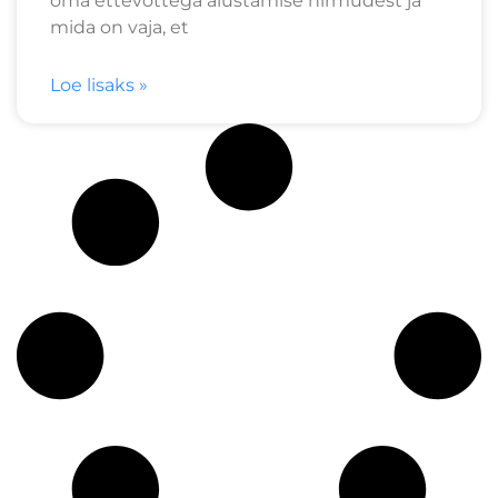
oma ettevõttega alustamise hirmudest ja
mida on vaja, et
Loe lisaks »