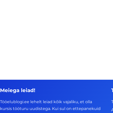
Meiega leiad!
Tööelublogi.ee lehelt leiad kõik vajaliku, et olla
kursis tööturu uudistega. Kui sul on ettepanekuid