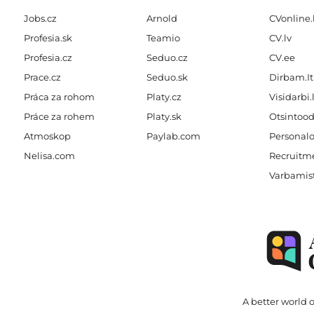
Jobs.cz
Arnold
CVonline.
Profesia.sk
Teamio
CV.lv
Profesia.cz
Seduo.cz
CV.ee
Prace.cz
Seduo.sk
Dirbam.It
Práca za rohom
Platy.cz
Visidarbi.
Práce za rohem
Platy.sk
Otsintood
Atmoskop
Paylab.com
Personalo
Nelisa.com
Recruitme
Varbamis
A better world o