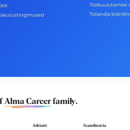
Töökuulutamise 
KKK
Tööandja brändi
Kasutustingimused
of
Alma Career
family.
Adriatic
Scandinavia