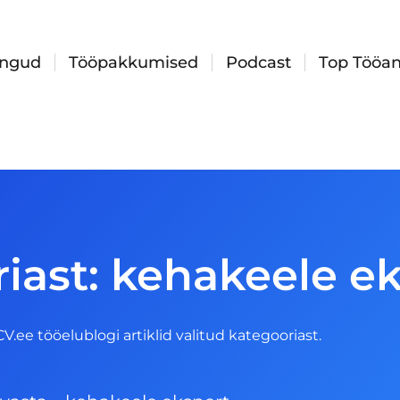
ingud
Tööpakkumised
Podcast
Top Tööan
iast: kehakeele e
 CV.ee tööelublogi artiklid valitud kategooriast.