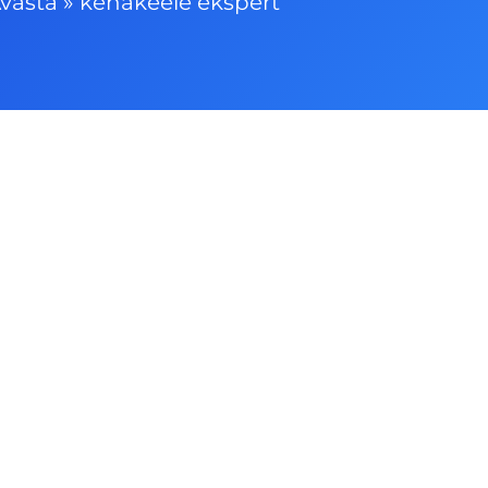
vasta
»
kehakeele ekspert