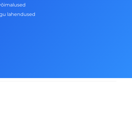
võimalused
ngu lahendused