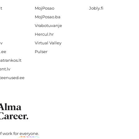
lt
MojPosao
Jobly.fi
MojPosao.ba
Vrabotuvanje
Hercul.hr
lv
Virtual Valley
.ee
Pulser
atrankos.lt
nt.lv
teenused.ee
f work for
everyone
.