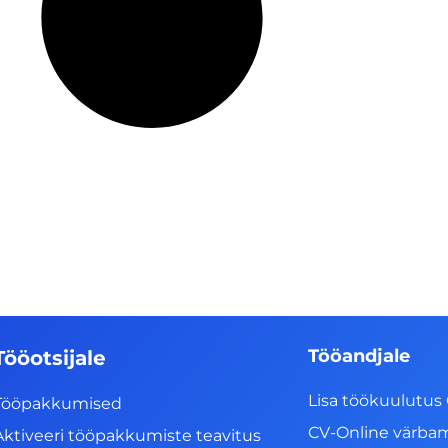
Tööandjale
Tööotsijale
Lisa töökuulutus 
Tööpakkumised
CV-Online värba
Aktiveeri tööpakkumiste teavitus