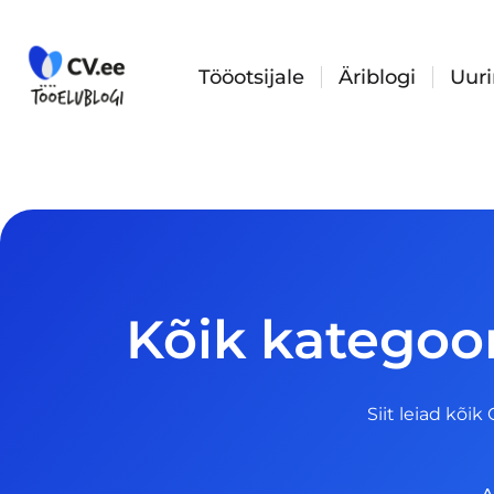
Skip
to
content
Tööotsijale
Äriblogi
Uur
Kõik kategoor
Siit leiad kõik