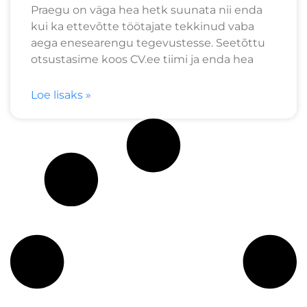
Praegu on väga hea hetk suunata nii enda
kui ka ettevõtte töötajate tekkinud vaba
aega enesearengu tegevustesse. Seetõttu
otsustasime koos CV.ee tiimi ja enda hea
Loe lisaks »