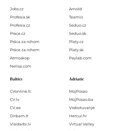
Jobs.cz
Arnold
Profesia.sk
Teamio
Profesia.cz
Seduo.cz
Prace.cz
Seduo.sk
Práca za rohom
Platy.cz
Práce za rohem
Platy.sk
Atmoskop
Paylab.com
Nelisa.com
Baltics
Adriatic
CVonline.lt
MojPosao
CV.lv
MojPosao.ba
CV.ee
Vrabotuvanje
Dirbam.It
Hercul.hr
Visidarbi.lv
Virtual Valley