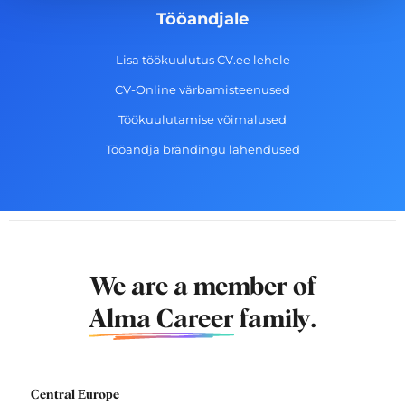
Tööandjale
Lisa töökuulutus CV.ee lehele
CV-Online värbamisteenused
Töökuulutamise võimalused
Tööandja brändingu lahendused
We are a member of
Alma Career
family.
Central Europe