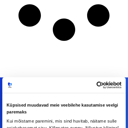
Meiega leiad!
Küpsised muudavad meie veebilehe kasutamise veelgi
paremaks
Tööelublogi.ee lehelt leiad kõik vajaliku, et olla
Kui mõistame paremini, mis sind huvitab, näitame sulle
kursis tööturu uudistega. Kui sul on
asjakohasemat sisu. Klõpsates nuppu „Nõustun kõigiga“,