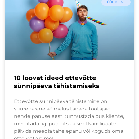
TÖÖOTSIJALE
10 loovat ideed ettevõtte
sünnipäeva tähistamiseks
Ettevõtte sünnipäeva tähistamine on
suurepärane võimalus tänada töötajaid
nende panuse eest, tunnustada püsikliente,
meelitada ligi potentsiaalseid kandidaate,
pälvida meedia tähelepanu või koguda oma
ettevõtte nimel