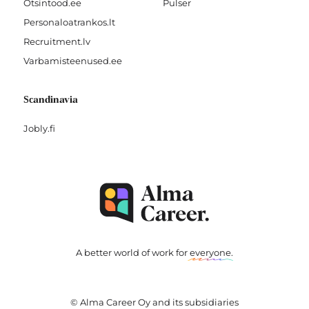
Otsintood.ee
Pulser
Personaloatrankos.lt
Recruitment.lv
Varbamisteenused.ee
Scandinavia
Jobly.fi
A better world of work for
everyone
.
© Alma Career Oy and its subsidiaries