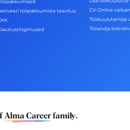
Lisa töökuulutus 
Tööpakkumised
CV-Online värba
Aktiveeri tööpakkumiste teavitus
Töökuulutamise 
KKK
Tööandja brändi
Kasutustingimused
of
Alma Career
family.