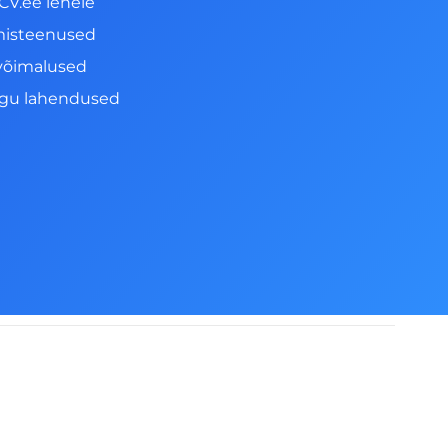
CV.ee lehele
misteenused
võimalused
ngu lahendused