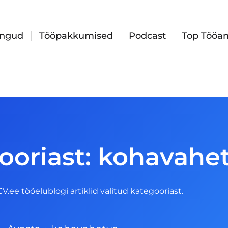
ingud
Tööpakkumised
Podcast
Top Tööan
ooriast: kohavahe
 CV.ee tööelublogi artiklid valitud kategooriast.