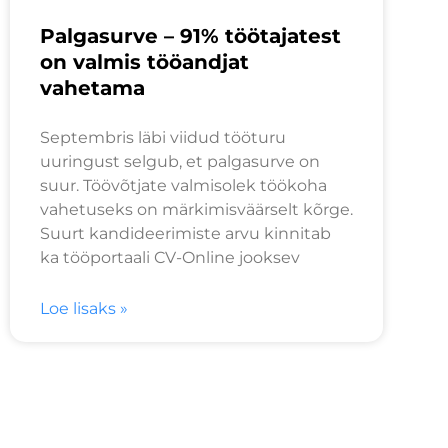
Palgasurve – 91% töötajatest
on valmis tööandjat
vahetama
Septembris läbi viidud tööturu
uuringust selgub, et palgasurve on
suur. Töövõtjate valmisolek töökoha
vahetuseks on märkimisväärselt kõrge.
Suurt kandideerimiste arvu kinnitab
ka tööportaali CV-Online jooksev
Loe lisaks »