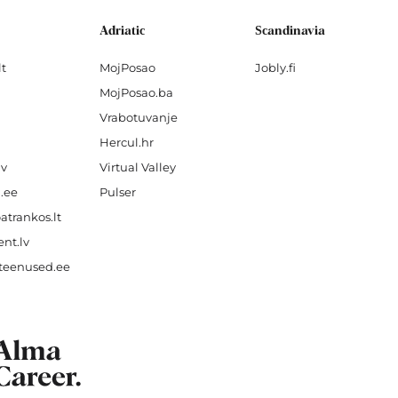
Adriatic
Scandinavia
lt
MojPosao
Jobly.fi
MojPosao.ba
Vrabotuvanje
Hercul.hr
lv
Virtual Valley
.ee
Pulser
atrankos.lt
nt.lv
teenused.ee