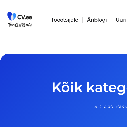
Skip
to
content
Tööotsijale
Äriblogi
Uur
Kõik kateg
Siit leiad kõik