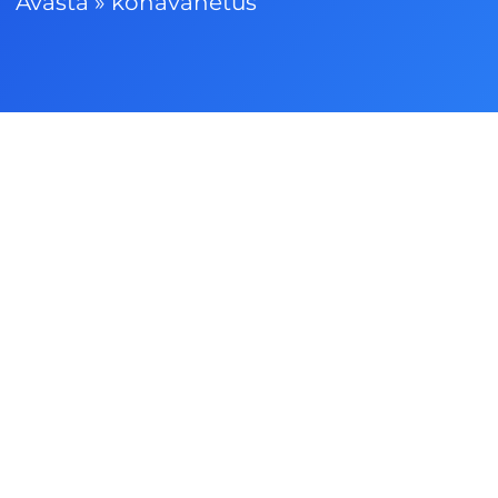
Avasta
»
kohavahetus