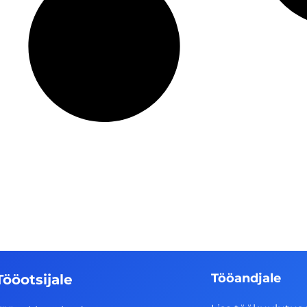
Tööandjale
Tööotsijale