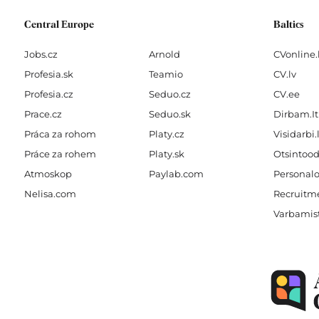
Central Europe
Baltics
Jobs.cz
Arnold
CVonline.
Profesia.sk
Teamio
CV.lv
Profesia.cz
Seduo.cz
CV.ee
Prace.cz
Seduo.sk
Dirbam.It
Práca za rohom
Platy.cz
Visidarbi.
Práce za rohem
Platy.sk
Otsintood
Atmoskop
Paylab.com
Personalo
Nelisa.com
Recruitme
Varbamis