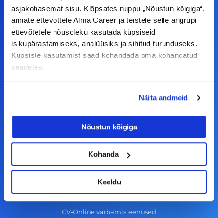
F
I
L
Y
asjakohasemat sisu. Klõpsates nuppu „Nõustun kõigiga“,
a
n
i
o
annate ettevõttele Alma Career ja teistele selle ärigrupi
c
s
n
u
ettevõtetele nõusoleku kasutada küpsiseid
© Alma Career Estonia OÜ
e
t
k
t
isikupärastamiseks, analüüsiks ja sihitud turunduseks.
Küpsiste kasutamist saad kohandada oma kohandatud
b
a
e
u
seadetes.
o
g
d
b
Tööotsijale
o
r
i
e
Näita andmeid
k
a
n
Tööpakkumised
-
m
Aktiveeri tööpakkumiste teavitus
Nõustun kõigiga
f
KKK
Kasutustingimused
Kohanda
Tööandjale
Keeldu
Lisa töökuulutus CV.ee lehele
CV-Online värbamisteenused