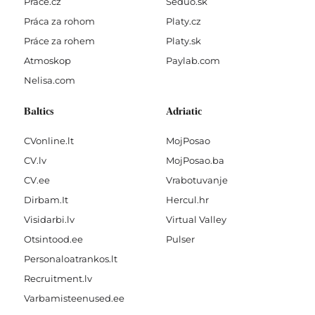
Prace.cz
Seduo.sk
Práca za rohom
Platy.cz
Práce za rohem
Platy.sk
Atmoskop
Paylab.com
Nelisa.com
Baltics
Adriatic
CVonline.lt
MojPosao
CV.lv
MojPosao.ba
CV.ee
Vrabotuvanje
Dirbam.It
Hercul.hr
Visidarbi.lv
Virtual Valley
Otsintood.ee
Pulser
Personaloatrankos.lt
Recruitment.lv
Varbamisteenused.ee