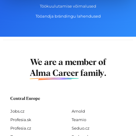
Töökuulutamise võimalused
Tööandja brändingu lahendused
We are a member of
Alma Career
family.
Central Europe
Jobs.cz
Arnold
Profesia.sk
Teamio
Profesia.cz
Seduo.cz