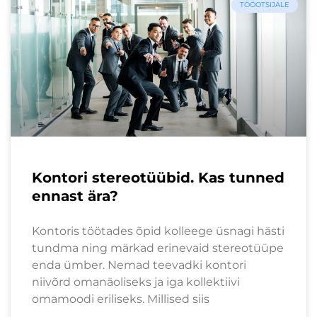
TÖÖOTSIJALE
Kontori stereotüübid. Kas tunned
ennast ära?
Kontoris töötades õpid kolleege üsnagi hästi
tundma ning märkad erinevaid stereotüüpe
enda ümber. Nemad teevadki kontori
niivõrd omanäoliseks ja iga kollektiivi
omamoodi eriliseks. Millised siis