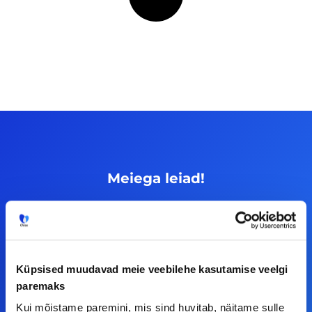
Meiega leiad!
Tööelublogi.ee lehelt leiad kõik vajaliku, et olla
kursis tööturu uudistega. Kui sul on
ettepanekuid erinevate teemade osas või soovid
teha koostööd, siis võta meiega julgelt ühendust.
Küpsised muudavad meie veebilehe kasutamise veelgi
paremaks
Kui mõistame paremini, mis sind huvitab, näitame sulle