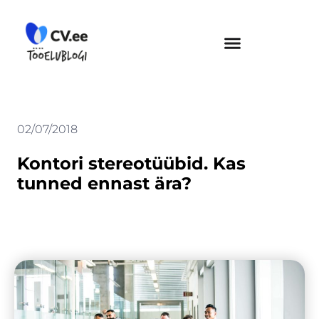
Skip
to
content
02/07/2018
Kontori stereotüübid. Kas
tunned ennast ära?