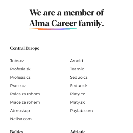
We are a member of
Alma Career
family.
Central Europe
Jobs.cz
Arnold
Profesia.sk
Teamio
Profesia.cz
Seduo.cz
Prace.cz
Seduo.sk
Práca za rohom
Platy.cz
Práce za rohem
Platy.sk
Atmoskop
Paylab.com
Nelisa.com
Baltics
Adriatic