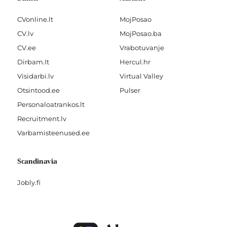
CVonline.lt
MojPosao
CV.lv
MojPosao.ba
CV.ee
Vrabotuvanje
Dirbam.It
Hercul.hr
Visidarbi.lv
Virtual Valley
Otsintood.ee
Pulser
Personaloatrankos.lt
Recruitment.lv
Varbamisteenused.ee
Scandinavia
Jobly.fi