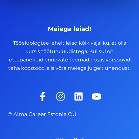
Meiega leiad!
Tööelublogi.ee lehelt leiad kõik vajaliku, et olla
kursis tööturu uudistega. Kui sul on
ettepanekuid erinevate teemade osas või soovid
teha koostööd, siis võta meiega julgelt ühendust.
F
I
L
Y
a
n
i
o
c
s
n
u
© Alma Career Estonia OÜ
e
t
k
t
b
a
e
u
o
g
d
b