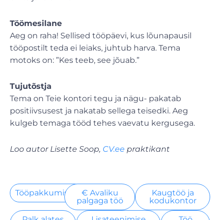
Töömesilane
Aeg on raha! Sellised tööpäevi, kus lõunapausil
tööpostilt teda ei leiaks, juhtub harva. Tema
motoks on: ”Kes teeb, see jõuab.”
Tujutõstja
Tema on Teie kontori tegu ja nägu- pakatab
positiivsusest ja nakatab sellega teisedki. Aeg
kulgeb temaga tööd tehes vaevatu kergusega.
Loo autor Lisette Soop,
CV.ee
praktikant
Tööpakkumised
€ Avaliku
Kaugtöö ja
palgaga töö
kodukontor
Palk alates
Lisateenimise
Töö