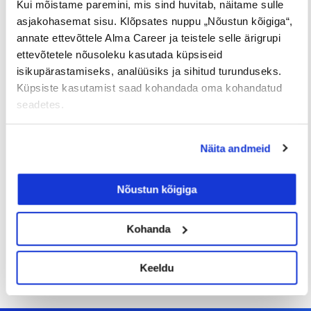
Tööotsijale
Kui mõistame paremini, mis sind huvitab, näitame sulle
asjakohasemat sisu. Klõpsates nuppu „Nõustun kõigiga“,
annate ettevõttele Alma Career ja teistele selle ärigrupi
ettevõtetele nõusoleku kasutada küpsiseid
isikupärastamiseks, analüüsiks ja sihitud turunduseks.
Küpsiste kasutamist saad kohandada oma kohandatud
seadetes.
Sinu palk pole enam
Näita andmeid
tabuteema!
Nõustun kõigiga
14/07/2026
Kohanda
Keeldu