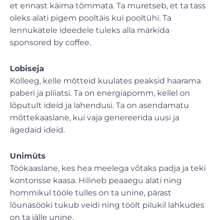
et ennast käima tõmmata. Ta muretseb, et ta tass
oleks alati pigem pooltäis kui pooltühi. Ta
lennukatele ideedele tuleks alla märkida
sponsored by coffee.
Lobiseja
Kolleeg, kelle mõtteid kuulates peaksid haarama
paberi ja pliiatsi. Ta on energiapomm, kellel on
lõputult ideid ja lahendusi. Ta on asendamatu
mõttekaaslane, kui vaja genereerida uusi ja
ägedaid ideid.
Unimüts
Töökaaslane, kes hea meelega võtaks padja ja teki
kontorisse kaasa. Hilineb peaaegu alati ning
hommikul tööle tulles on ta unine, pärast
lõunasööki tukub veidi ning töölt pilukil lahkudes
on ta jälle unine.