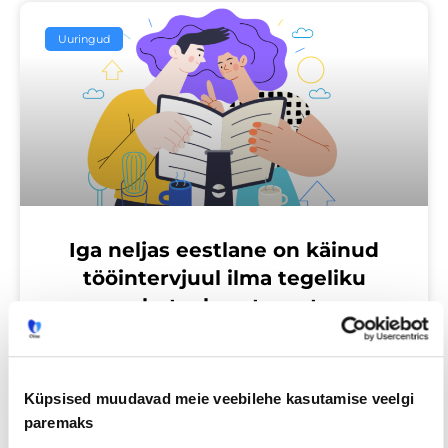
Uuringud
Iga neljas eestlane on käinud
tööintervjuul ilma tegeliku
vahetuskavatsuseta
23/07/2026
Küpsised muudavad meie veebilehe kasutamise veelgi
paremaks