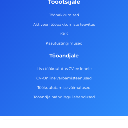
Tööotsijale
o
r
i
e
k
a
n
Tööpakkumised
-
m
Aktiveeri tööpakkumiste teavitus
f
KKK
Kasutustingimused
Tööandjale
Lisa töökuulutus CV.ee lehele
CV-Online värbamisteenused
Töökuulutamise võimalused
Tööandja brändingu lahendused