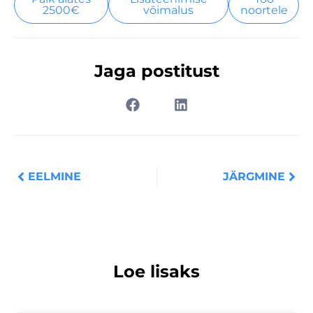
2500€
võimalus
noortele
Jaga postitust
Prev
Nex
EELMINE
JÄRGMINE
Loe lisaks