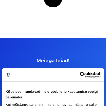
Meiega leiad!
Tööelublogi.ee lehelt leiad kõik vajaliku, et olla
kursis tööturu uudistega. Kui sul on
ettepanekuid erinevate teemade osas või soovid
teha koostööd, siis võta meiega julgelt ühendust.
Küpsised muudavad meie veebilehe kasutamise veelgi
paremaks
Kui mõistame paremini, mis sind huvitab, näitame sulle