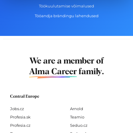
Töökuulutamise võimalused
Tööandja brändingu lahendused
We are a member of
Alma Career
family.
Central Europe
Jobs.cz
Arnold
Profesia.sk
Teamio
Profesia.cz
Seduo.cz