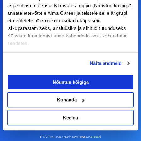
F
I
L
Y
asjakohasemat sisu. Klõpsates nuppu „Nõustun kõigiga“,
a
n
i
o
annate ettevõttele Alma Career ja teistele selle ärigrupi
c
s
n
u
ettevõtetele nõusoleku kasutada küpsiseid
© Alma Career Estonia OÜ
e
t
k
t
isikupärastamiseks, analüüsiks ja sihitud turunduseks.
Küpsiste kasutamist saad kohandada oma kohandatud
b
a
e
u
seadetes.
o
g
d
b
Tööotsijale
o
r
i
e
Näita andmeid
k
a
n
Tööpakkumised
-
m
Aktiveeri tööpakkumiste teavitus
Nõustun kõigiga
f
KKK
Kasutustingimused
Kohanda
Tööandjale
Keeldu
Lisa töökuulutus CV.ee lehele
CV-Online värbamisteenused