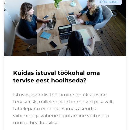
TÖÖOTSIJALE
Kuidas istuval töökohal oma
tervise eest hoolitseda?
Istuvas asendis töötamine on üks tõsine
terviserisk, millele paljud inimesed piisavalt
tähelepanu ei pööra. Samas asendis
viibimine ja vähene liigutamine võib isegi
muidu hea füüsilise