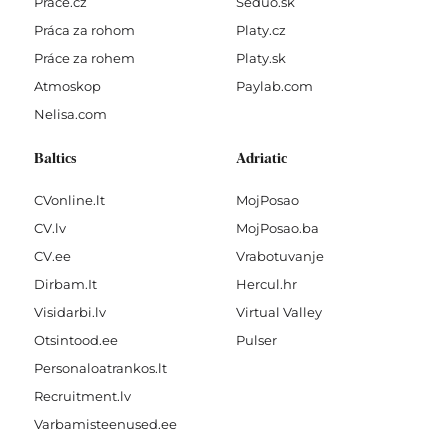
Prace.cz
Seduo.sk
Práca za rohom
Platy.cz
Práce za rohem
Platy.sk
Atmoskop
Paylab.com
Nelisa.com
Baltics
Adriatic
CVonline.lt
MojPosao
CV.lv
MojPosao.ba
CV.ee
Vrabotuvanje
Dirbam.It
Hercul.hr
Visidarbi.lv
Virtual Valley
Otsintood.ee
Pulser
Personaloatrankos.lt
Recruitment.lv
Varbamisteenused.ee