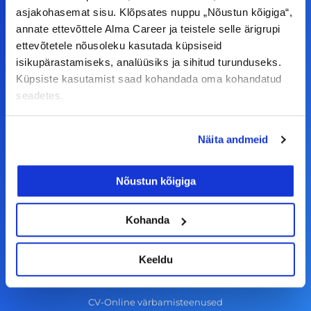
F
I
L
Y
asjakohasemat sisu. Klõpsates nuppu „Nõustun kõigiga“,
a
n
i
o
annate ettevõttele Alma Career ja teistele selle ärigrupi
c
s
n
u
ettevõtetele nõusoleku kasutada küpsiseid
© Alma Career Estonia OÜ
e
t
k
t
isikupärastamiseks, analüüsiks ja sihitud turunduseks.
Küpsiste kasutamist saad kohandada oma kohandatud
b
a
e
u
seadetes.
o
g
d
b
Tööotsijale
o
r
i
e
Näita andmeid
k
a
n
Tööpakkumised
-
m
Aktiveeri tööpakkumiste teavitus
Nõustun kõigiga
f
KKK
Kasutustingimused
Kohanda
Tööandjale
Keeldu
Lisa töökuulutus CV.ee lehele
CV-Online värbamisteenused