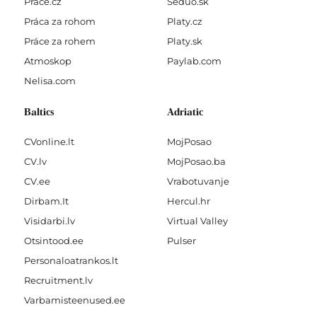
Prace.cz
Seduo.sk
Práca za rohom
Platy.cz
Práce za rohem
Platy.sk
Atmoskop
Paylab.com
Nelisa.com
Baltics
Adriatic
CVonline.lt
MojPosao
CV.lv
MojPosao.ba
CV.ee
Vrabotuvanje
Dirbam.It
Hercul.hr
Visidarbi.lv
Virtual Valley
Otsintood.ee
Pulser
Personaloatrankos.lt
Recruitment.lv
Varbamisteenused.ee