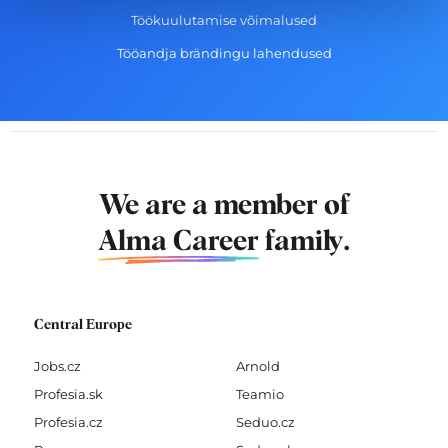
Töökuulutamise võimalused
Tööandja brändingu lahendused
We are a member of
Alma Career
family.
Central Europe
Jobs.cz
Arnold
Profesia.sk
Teamio
Profesia.cz
Seduo.cz