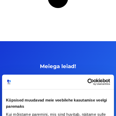
Meiega leiad!
Tööelublogi.ee lehelt leiad kõik vajaliku, et olla
kursis tööturu uudistega. Kui sul on
ettepanekuid erinevate teemade osas või soovid
teha koostööd, siis võta meiega julgelt ühendust.
Küpsised muudavad meie veebilehe kasutamise veelgi
paremaks
Kui mõistame paremini, mis sind huvitab, näitame sulle