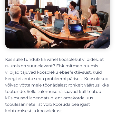
Kas sulle tundub ka vahel koosolekul viibides, et
ruumis on suur elevant? Ehk mitmed ruumis
viibijad tajuvad koosoleku ebaefektiivsust, kuid
keegi ei aruta seda probleemi päriselt. Koosolekud
võivad võtta meie töönädalast rohkelt väärtuslikke
töötunde. Selle tulemusena saavad küll teatud
küsimused lahendatud, ent omakorda uus
tööülesannete list võib kooruda pea igast
kohtumisest ja koosolekust.