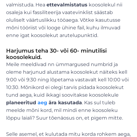
valmistuda. Hea
ettevalmistatus
koosolekul nii
osaleja kui fassiliteerija vaatevinklist säästab
oluliselt väärtuslikku tööaega. Võtke kasutusse
mõni tööriist või looge ühine fail, kuhu ilmuvad
enne igat koosolekut arutelupunktid.
Harjumus teha 30- või 60- minutilisi
koosolekuid.
Meile meeldivad nn ümmargused numbrid ja
oleme harjunud alustama koosolekut näiteks kell
9:00 või 9:30 ning lõpetama vastavalt kell 10:00 või
10:30. Mõnikord ei olegi tarvis pidada koosolekut
tund aega, kuid ikkagi soovitakse koosolekule
planeeritud
aeg
ära kasutada
. Kas sul tuleb
meelde mõni kord, mil mindi enne koosoleku
lõppu laiali? Suur tõenäosus on, et pigem mitte.
Selle asemel, et kulutada mitu korda rohkem aega,