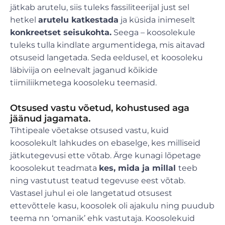
jätkab arutelu, siis tuleks fassiliteerijal just sel
hetkel
arutelu katkestada
ja küsida inimeselt
konkreetset seisukohta.
Seega – koosolekule
tuleks tulla kindlate argumentidega, mis aitavad
otsuseid langetada. Seda eeldusel, et koosoleku
läbiviija on eelnevalt jaganud kõikide
tiimiliikmetega koosoleku teemasid.
Otsused vastu võetud, kohustused aga
jäänud jagamata.
Tihtipeale võetakse otsused vastu, kuid
koosolekult lahkudes on ebaselge, kes milliseid
jätkutegevusi ette võtab. Ärge kunagi lõpetage
koosolekut teadmata
kes, mida ja millal
teeb
ning vastutust teatud tegevuse eest võtab.
Vastasel juhul ei ole langetatud otsusest
ettevõttele kasu, koosolek oli ajakulu ning puudub
teema nn ‘omanik’ ehk vastutaja. Koosolekuid