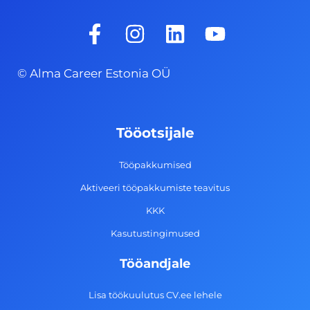
F
I
L
Y
a
n
i
o
c
s
n
u
© Alma Career Estonia OÜ
e
t
k
t
b
a
e
u
o
g
d
b
Tööotsijale
o
r
i
e
k
a
n
Tööpakkumised
-
m
Aktiveeri tööpakkumiste teavitus
f
KKK
Kasutustingimused
Tööandjale
Lisa töökuulutus CV.ee lehele