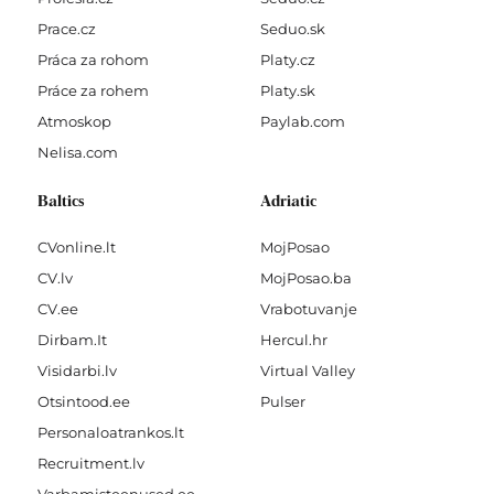
Prace.cz
Seduo.sk
Práca za rohom
Platy.cz
Práce za rohem
Platy.sk
Atmoskop
Paylab.com
Nelisa.com
Baltics
Adriatic
CVonline.lt
MojPosao
CV.lv
MojPosao.ba
CV.ee
Vrabotuvanje
Dirbam.It
Hercul.hr
Visidarbi.lv
Virtual Valley
Otsintood.ee
Pulser
Personaloatrankos.lt
Recruitment.lv
Varbamisteenused.ee