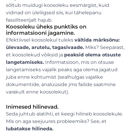
sõltub muidugi koosoleku eesmärgist, kuid
vidinad on üleliigsed siis, kui tähelepanu
fassiliteerijalt hajub.
Koosoleku üheks punktiks on
informatsiooni jagamine.
Efektiivsel koosolekul tuleks
vältida märksõnu:
ülevaade, arutelu, tagasivaade.
Miks? Seepärast,
et koosolekud võiksid ja
peaksid olema otsuste
langetamiseks.
Informatsioon, mis on otsuse
langetamiseks vajalik peaks aga olema jagatud
juba enne kohtumist (sealhulgas vajalike
dokumentide, analüüside jms failide saatmine
varakult enne koosolekut).
Inimesed hilinevad.
Seda juhtub alatihti, et keegi hilineb koosolekule.
Mis on aga seejuures probleemiks? See, et
lubatakse hilineda.