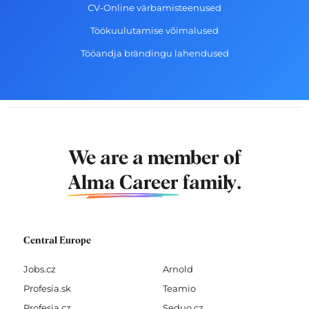
CV-Online värbamisteenused
Töökuulutamise võimalused
Tööandja brändingu lahendused
We are a member of
Alma Career
family.
Central Europe
Jobs.cz
Arnold
Profesia.sk
Teamio
Profesia.cz
Seduo.cz