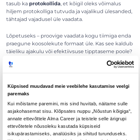
tasub ka
protokollida
, et kõigil oleks võimalus
hiljem protokolliga tutvuda ja vajalikud ülesanded,
tähtajad vajadusel üle vaadata.
Lõpetuseks – proovige vaadata kogu tiimiga enda
praegune koosolekute formaat üle. Kas see kaldub
täieliku ajakulu või efektiivsuse tipptaseme poole?
Allikas: inc.com
,
Jeff Haden
Küpsised muudavad meie veebilehe kasutamise veelgi
paremaks
Kui mõistame paremini, mis sind huvitab, näitame sulle
asjakohasemat sisu. Klõpsates nuppu „Nõustun kõigiga“,
annate ettevõttele Alma Career ja teistele selle ärigrupi
ettevõtetele nõusoleku kasutada küpsiseid
isikupärastamiseks, analüüsiks ja sihitud turunduseks.