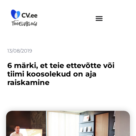
Skip
to
content
13/08/2019
6 märki, et teie ettevõtte või
tiimi koosolekud on aja
raiskamine