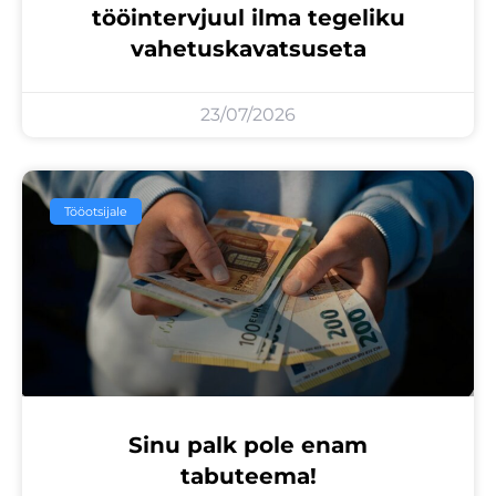
tööintervjuul ilma tegeliku
vahetuskavatsuseta
23/07/2026
Tööotsijale
Sinu palk pole enam
tabuteema!