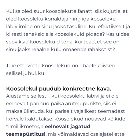
Kui sa oled suur koosolekute fanatt, siis kujutle, et
oled koosoleku korraldaja ning iga koosoleku
läbiviimine on sinu jaoks tasuline. Kui efektiivselt ja
kiiresti tahaksid siis koosolekuid pidada? Kas üldse
sooviksid koosolekuid teha, kui tead, et see on
sinu jaoks reaalne kulu omaenda rahakotist?
Teie ettevõtte koosolekud on ebaefektiivsed
sellisel juhul, kui:
Koosolekul puudub konkreetne kava.
Alustame sellest – kui koosoleku läbiviija ei ole
eelnevalt pannud paika arutelupunkte, siis ei
maksa üllatuda, kui päriselt vajalikest teemadest
kõrvale kaldutakse. Koosolekud nõuavad kõikide
tiimiliikmetega
eelnevalt jagatud
teemapüstitusi
, mis võimaldavad osalejatel ette