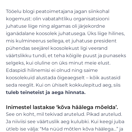
Tööelu blogi peatoimetajana jagan siinkohal
kogemust: olin vabatahtliku organisatsiooni
juhatuse liige ning algamas oli järjekordne
iganädalane koosolek juhatusega. Üks liige hilines,
mis kulmineerus sellega, et juhatuse president
pühendas seejärel koosolekust ligi veerand
väärtslikku tundi, et teha kõigile puust ja punaseks
selgeks, kui oluline on üks minut meie elust.
Edaspidi hilinemisi ei olnud ning saime
koosolekuid alustada õigeaegselt – kõik austasid
seda reeglit. Kui on ühiselt kokkulepitud aeg, siis
tuleb teineteist ja aega hinnata.
Inimestel lastakse ‘kõva häälega mõelda’.
See on koht, mil tekivad arutelud. Pikad arutelud.
Ja niiviisi see väärtuslik aeg kulubki. Kui keegi juba
ütleb ise välja: “Ma nüüd mõtlen kõva häälega…” ja