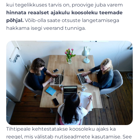
kui tegelikkuses tarvis on, proovige juba varem
hinnata reaalset ajakulu koosoleku teemade
põhjal.
Võib-olla saate otsuste langetamisega
hakkama isegi veerand tunniga.
Tihtipeale kehtestatakse koosoleku ajaks ka
reegel, mis välistab nutiseadmete kasutamise. See