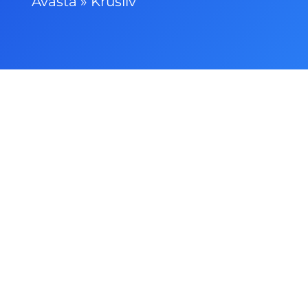
Avasta
»
Krusiiv