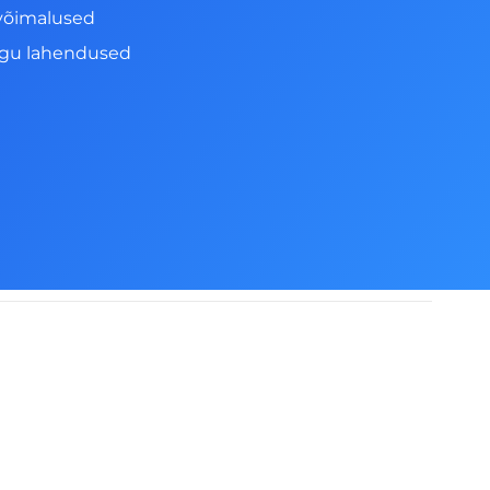
võimalused
ngu lahendused