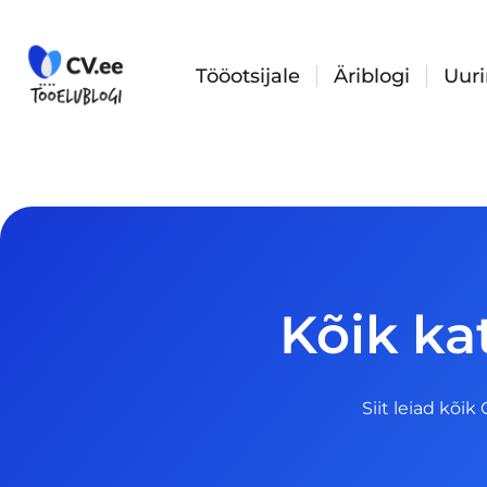
Skip
to
content
Tööotsijale
Äriblogi
Uur
Kõik ka
Siit leiad kõik