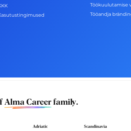
Töökuulutamise 
KKK
Tööandja brändi
Kasutustingimused
of
Alma Career
family.
Adriatic
Scandinavia