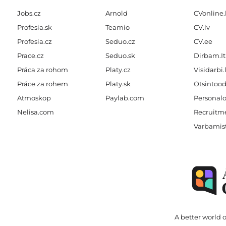
Jobs.cz
Arnold
CVonline.
Profesia.sk
Teamio
CV.lv
Profesia.cz
Seduo.cz
CV.ee
Prace.cz
Seduo.sk
Dirbam.It
Práca za rohom
Platy.cz
Visidarbi.
Práce za rohem
Platy.sk
Otsintood
Atmoskop
Paylab.com
Personalo
Nelisa.com
Recruitme
Varbamis
A better world o