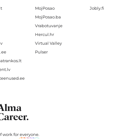
lt
MojPosao
Jobly.fi
MojPosao.ba
Vrabotuvanje
Hercul.hr
lv
Virtual Valley
.ee
Pulser
atrankos.lt
nt.lv
teenused.ee
f work for
everyone
.