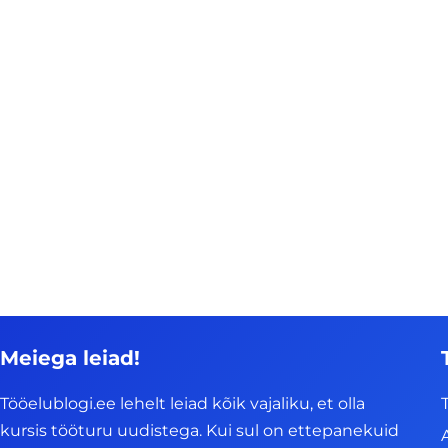
Meiega leiad!
Tööelublogi.ee lehelt leiad kõik vajaliku, et olla
kursis tööturu uudistega. Kui sul on ettepanekuid