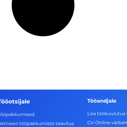
Tööandjale
Tööotsijale
Lisa töökuulutus 
Tööpakkumised
CV-Online värba
Aktiveeri tööpakkumiste teavitus