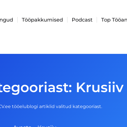
ingud
Tööpakkumised
Podcast
Top Tööan
tegooriast: Krusiiv
 CV.ee tööelublogi artiklid valitud kategooriast.