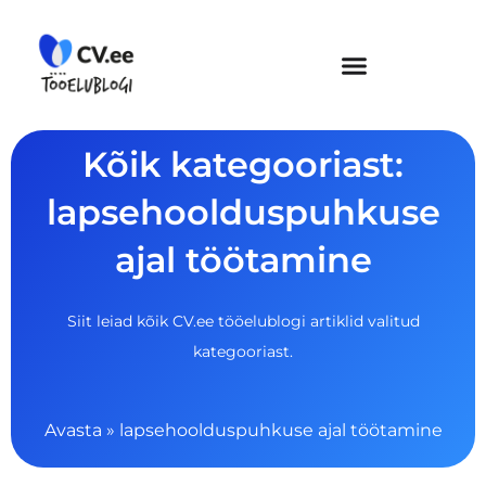
Skip
to
content
Kõik kategooriast:
lapsehoolduspuhkuse
ajal töötamine
Siit leiad kõik CV.ee tööelublogi artiklid valitud
kategooriast.
Avasta
»
lapsehoolduspuhkuse ajal töötamine