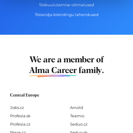
Töökuulutamise võimalused
Tööandja brändingu lahendused
We are a member of
Alma Career
family.
Central Europe
Jobs.cz
Arnold
Profesia.sk
Teamio
Profesia.cz
Seduo.cz
Prace.cz
Seduo.sk