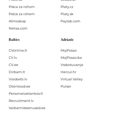
Práca za rohom
Platy.cz
Práce za rohem
Platy.sk
Atmoskop
Paylab.com
Nelisa.com
Baltics
Adriatic
CVonline.lt
MojPosao
CV.lv
MojPosao.ba
CV.ee
Vrabotuvanje
Dirbam.It
Hercul.hr
Visidarbi.lv
Virtual Valley
Otsintood.ee
Pulser
Personaloatrankos.lt
Recruitment.lv
Varbamisteenused.ee