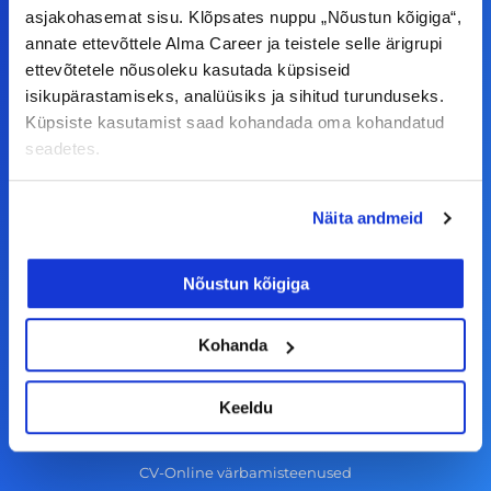
F
I
L
Y
asjakohasemat sisu. Klõpsates nuppu „Nõustun kõigiga“,
a
n
i
o
annate ettevõttele Alma Career ja teistele selle ärigrupi
c
s
n
u
ettevõtetele nõusoleku kasutada küpsiseid
© Alma Career Estonia OÜ
e
t
k
t
isikupärastamiseks, analüüsiks ja sihitud turunduseks.
Küpsiste kasutamist saad kohandada oma kohandatud
b
a
e
u
seadetes.
o
g
d
b
Tööotsijale
o
r
i
e
Näita andmeid
k
a
n
Tööpakkumised
-
m
Aktiveeri tööpakkumiste teavitus
Nõustun kõigiga
f
KKK
Kasutustingimused
Kohanda
Tööandjale
Keeldu
Lisa töökuulutus CV.ee lehele
CV-Online värbamisteenused