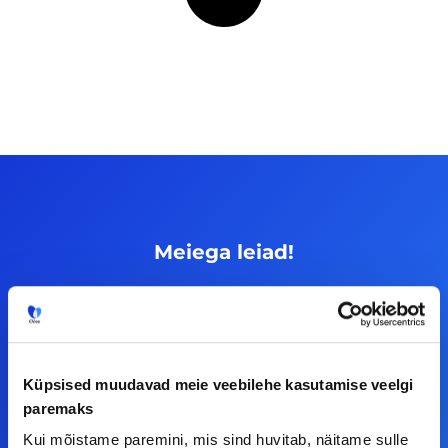
Meiega leiad!
Tööelublogi.ee lehelt leiad kõik vajaliku, et olla
kursis tööturu uudistega. Kui sul on
ettepanekuid erinevate teemade osas või soovid
teha koostööd, siis võta meiega julgelt ühendust.
Küpsised muudavad meie veebilehe kasutamise veelgi
paremaks
Kui mõistame paremini, mis sind huvitab, näitame sulle