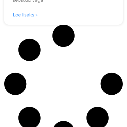
seostub väga
Loe lisaks »