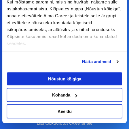
Kui mõistame paremini, mis sind huvitab, näitame sulle
F
I
L
Y
asjakohasemat sisu. Klõpsates nuppu „Nõustun kõigiga“,
annate ettevõttele Alma Career ja teistele selle ärigrupi
a
n
i
o
ettevõtetele nõusoleku kasutada küpsiseid
c
s
n
u
isikupärastamiseks, analüüsiks ja sihitud turunduseks.
© Alma Career Estonia OÜ
e
t
k
t
Küpsiste kasutamist saad kohandada oma kohandatud
b
a
e
u
seadetes.
o
g
d
b
Tööotsijale
o
r
i
e
Näita andmeid
k
a
n
Tööpakkumised
-
m
Nõustun kõigiga
Aktiveeri tööpakkumiste teavitus
f
KKK
Kohanda
Kasutustingimused
Tööandjale
Keeldu
Lisa töökuulutus CV.ee lehele