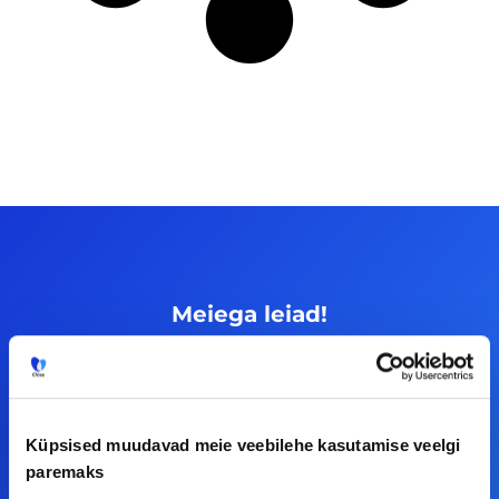
Meiega leiad!
Tööelublogi.ee lehelt leiad kõik vajaliku, et olla
kursis tööturu uudistega. Kui sul on
ettepanekuid erinevate teemade osas või soovid
Küpsised muudavad meie veebilehe kasutamise veelgi
teha koostööd, siis võta meiega julgelt ühendust.
paremaks