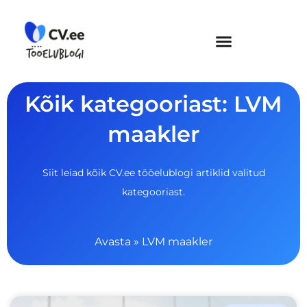
Skip
to
content
Kõik kategooriast: LVM
maakler
Siit leiad kõik CV.ee tööelublogi artiklid valitud
kategooriast.
Avasta
»
LVM maakler