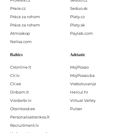
Profesia.cz
Seduo.cz
Prace.cz
Seduo.sk
Práca za rohom
Platy.cz
Práce za rohem
Platy.sk
Atmoskop
Paylab.com
Nelisa.com
Baltics
Adriatic
CVonline.lt
MojPosao
CV.lv
MojPosao.ba
CV.ee
Vrabotuvanje
Dirbam.It
Hercul.hr
Visidarbi.lv
Virtual Valley
Otsintood.ee
Pulser
Personaloatrankos.lt
Recruitment.lv