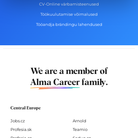
CV-Online värbamisteenused
Töökuulutamise võimalused
Tööandja brändingu lahendused
We are a member of
Alma Career
family.
Central Europe
Jobs.cz
Arnold
Profesia.sk
Teamio