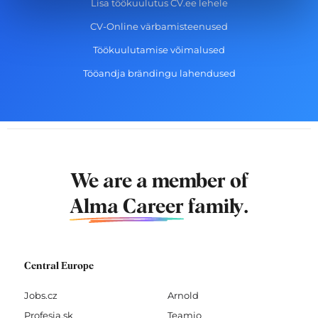
Lisa töökuulutus CV.ee lehele
CV-Online värbamisteenused
Töökuulutamise võimalused
Tööandja brändingu lahendused
We are a member of
Alma Career
family.
Central Europe
Jobs.cz
Arnold
Profesia.sk
Teamio