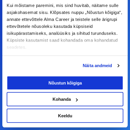
Kui mõistame paremini, mis sind huvitab, näitame sulle
asjakohasemat sisu. Klõpsates nuppu „Nõustun kõigiga“,
F
I
L
Y
annate ettevõttele Alma Career ja teistele selle ärigrupi
a
n
i
o
ettevõtetele nõusoleku kasutada küpsiseid
c
s
n
u
isikupärastamiseks, analüüsiks ja sihitud turunduseks.
© Alma Career Estonia OÜ
Küpsiste kasutamist saad kohandada oma kohandatud
e
t
k
t
seadetes.
b
a
e
u
o
g
d
b
Tööotsijale
Näita andmeid
o
r
i
e
k
a
n
Tööpakkumised
Nõustun kõigiga
-
m
Aktiveeri tööpakkumiste teavitus
f
KKK
Kohanda
Kasutustingimused
Keeldu
Tööandjale