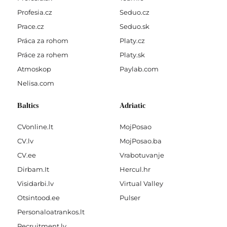
Profesia.cz
Seduo.cz
Prace.cz
Seduo.sk
Práca za rohom
Platy.cz
Práce za rohem
Platy.sk
Atmoskop
Paylab.com
Nelisa.com
Baltics
Adriatic
CVonline.lt
MojPosao
CV.lv
MojPosao.ba
CV.ee
Vrabotuvanje
Dirbam.It
Hercul.hr
Visidarbi.lv
Virtual Valley
Otsintood.ee
Pulser
Personaloatrankos.lt
Recruitment.lv