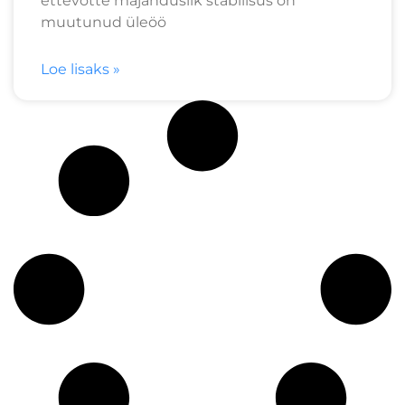
ettevõtte majanduslik stabiilsus on
muutunud üleöö
Loe lisaks »