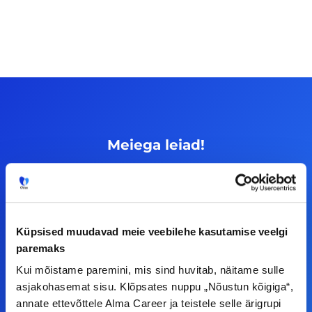
Meiega leiad!
Tööelublogi.ee lehelt leiad kõik vajaliku, et olla
kursis tööturu uudistega. Kui sul on
ettepanekuid erinevate teemade osas või soovid
Küpsised muudavad meie veebilehe kasutamise veelgi
teha koostööd, siis võta meiega julgelt ühendust.
paremaks
Kui mõistame paremini, mis sind huvitab, näitame sulle
F
I
L
Y
asjakohasemat sisu. Klõpsates nuppu „Nõustun kõigiga“,
a
n
i
o
annate ettevõttele Alma Career ja teistele selle ärigrupi